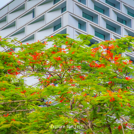


Explore SUSTech
更多>