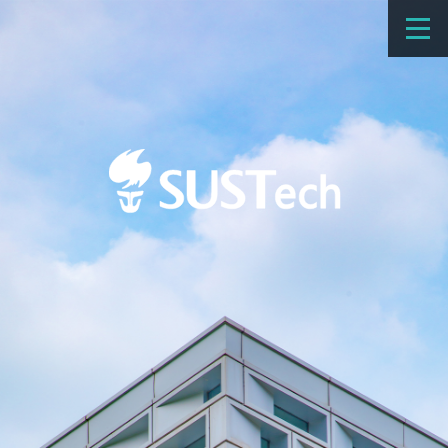
教育教学
科学研究
招生
国际办学
交流合作
捐赠
新闻网
学校概览
院系设置
师资队伍