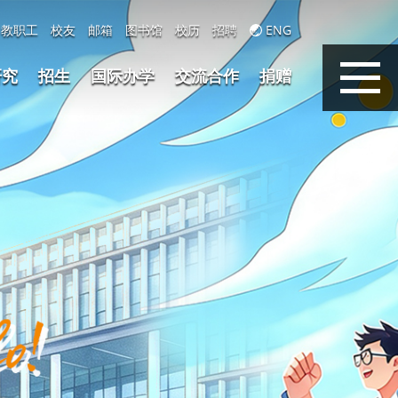
教职工
校友
邮箱
图书馆
校历
招聘
ENG
研究
招生
国际办学
交流合作
捐赠