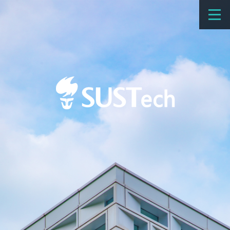
教育教学
科学研究
招生
国际办学
交流合作
捐赠
新闻网
学校概览
院系设置
师资队伍