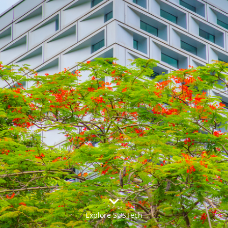


Explore SUSTech
更多>