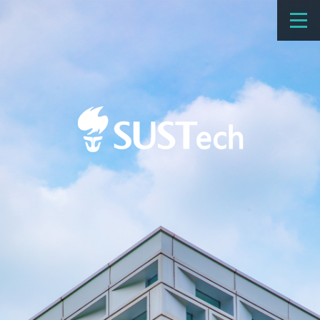
教育教学
科学研究
招生
国际办学
交流合作
捐赠
新闻网
学校概览
院系设置
师资队伍