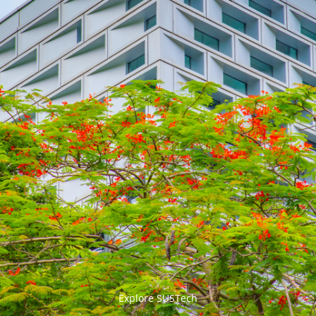


Explore SUSTech
更多>