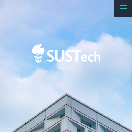
教育教学
科学研究
招生
国际办学
交流合作
捐赠
新闻网
学校概览
院系设置
师资队伍