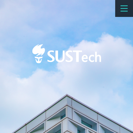
教育教学
科学研究
招生
国际办学
交流合作
捐赠
新闻网
学校概览
院系设置
师资队伍