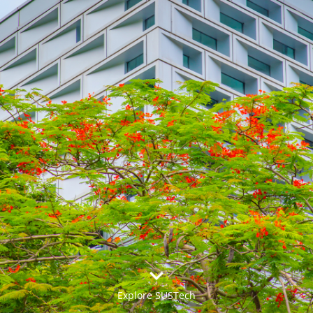


Explore SUSTech
更多>