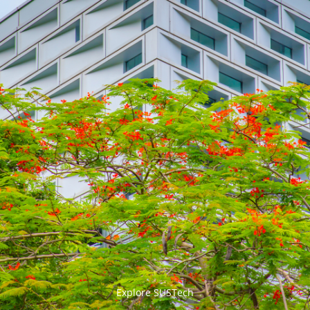


Explore SUSTech
更多>