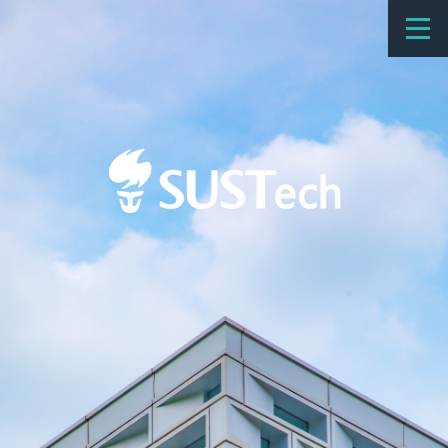
教育教学
科学研究
招生
国际办学
交流合作
捐赠
新闻网
学校概览
院系设置
师资队伍