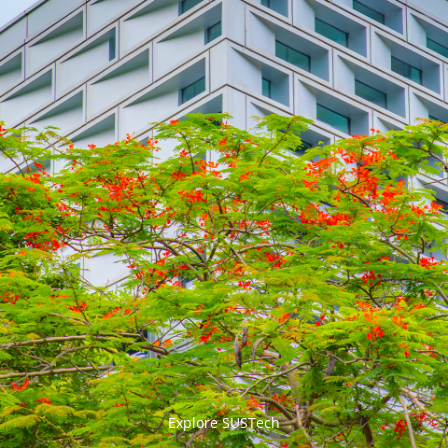


Explore SUSTech
更多>