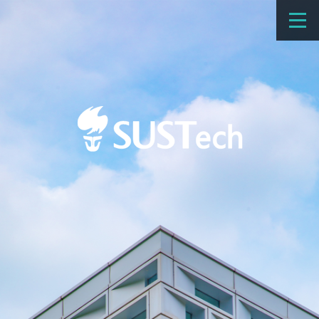
教育教学
科学研究
招生
国际办学
交流合作
捐赠
新闻网
学校概览
院系设置
师资队伍