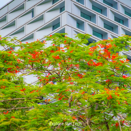


Explore SUSTech
更多>