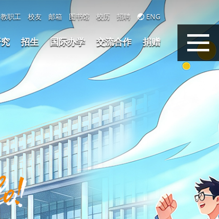
教职工
校友
邮箱
图书馆
校历
招聘
ENG
研究
招生
国际办学
交流合作
捐赠