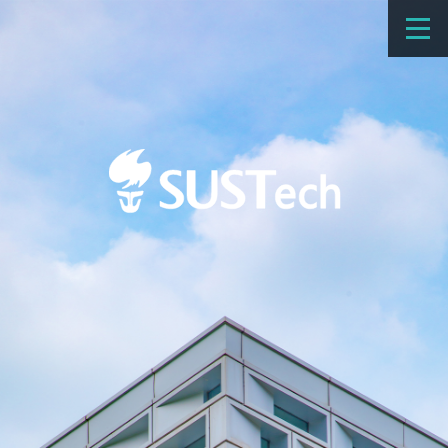
教育教学
科学研究
招生
国际办学
交流合作
捐赠
新闻网
学校概览
院系设置
师资队伍