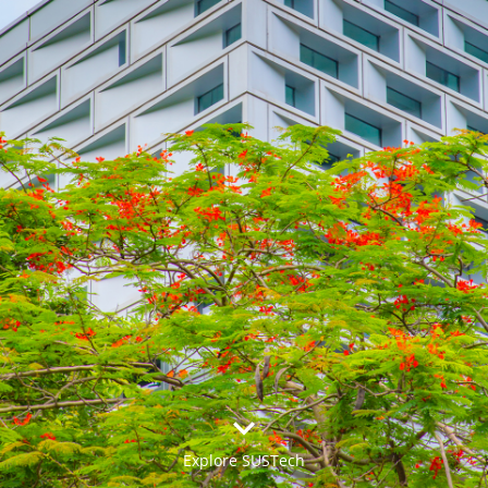


Explore SUSTech
更多>