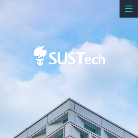
教育教学
科学研究
招生
国际办学
交流合作
捐赠
新闻网
学校概览
院系设置
师资队伍