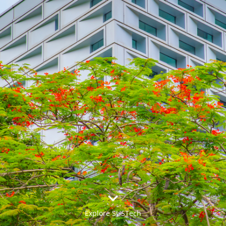


Explore SUSTech
更多>