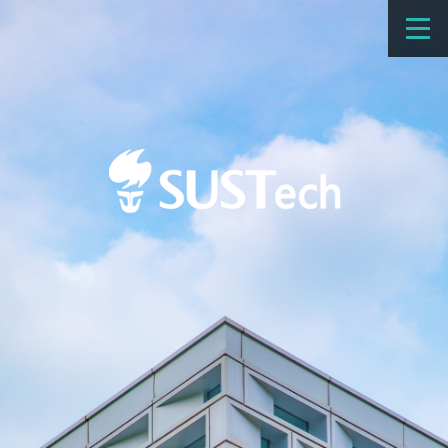
教育教学
科学研究
招生
国际办学
交流合作
捐赠
新闻网
学校概览
院系设置
师资队伍