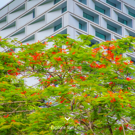


Explore SUSTech
更多>