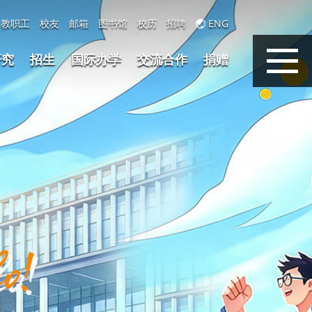
教职工
校友
邮箱
图书馆
校历
招聘
ENG
研究
招生
国际办学
交流合作
捐赠