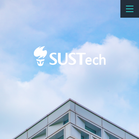
教育教学
科学研究
招生
国际办学
交流合作
捐赠
新闻网
学校概览
院系设置
师资队伍