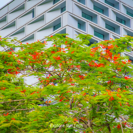


Explore SUSTech
更多>