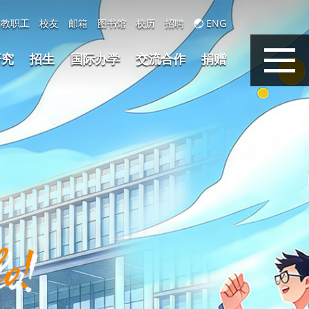
教职工
校友
邮箱
图书馆
校历
招聘
ENG
研究
招生
国际办学
交流合作
捐赠