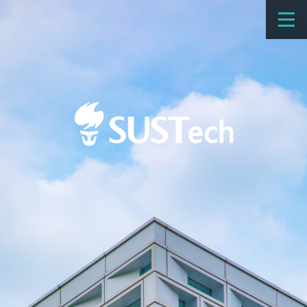
教育教学
科学研究
招生
国际办学
交流合作
捐赠
新闻网
学校概览
院系设置
师资队伍