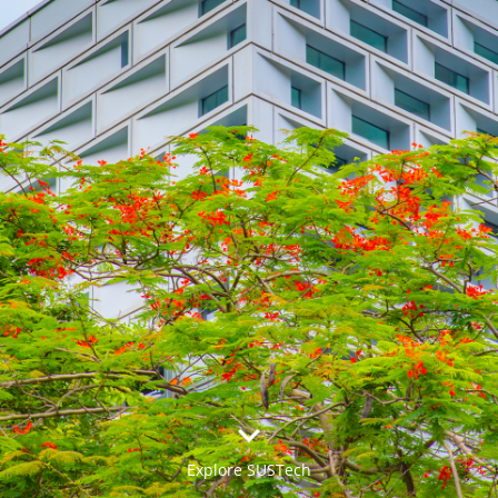


Explore SUSTech
更多>