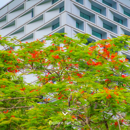


Explore SUSTech
更多>