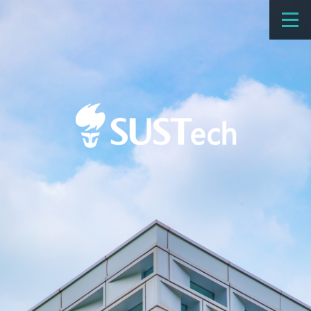
教育教学
科学研究
招生
国际办学
交流合作
捐赠
新闻网
学校概览
院系设置
师资队伍