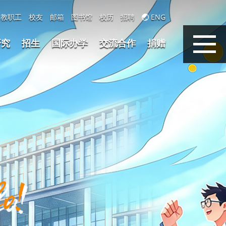
教职工
校友
邮箱
图书馆
校历
招聘
ENG
研究
招生
国际办学
交流合作
捐赠