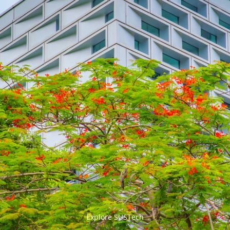


Explore SUSTech
更多>