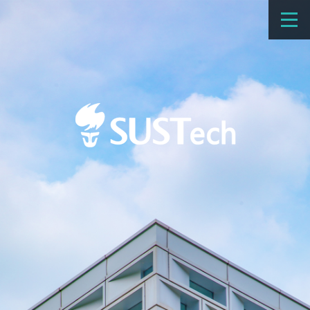
教育教学
科学研究
招生
国际办学
交流合作
捐赠
新闻网
学校概览
院系设置
师资队伍