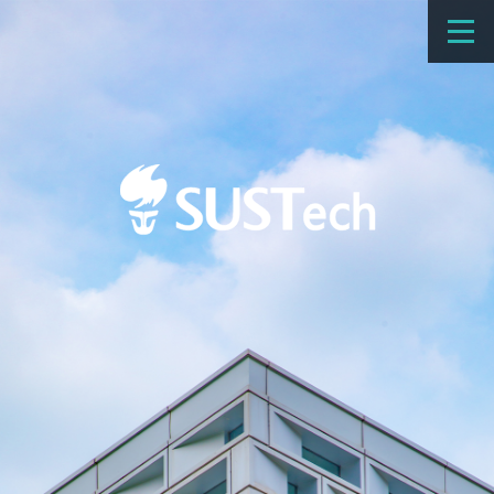
教育教学
科学研究
招生
国际办学
交流合作
捐赠
新闻网
学校概览
院系设置
师资队伍