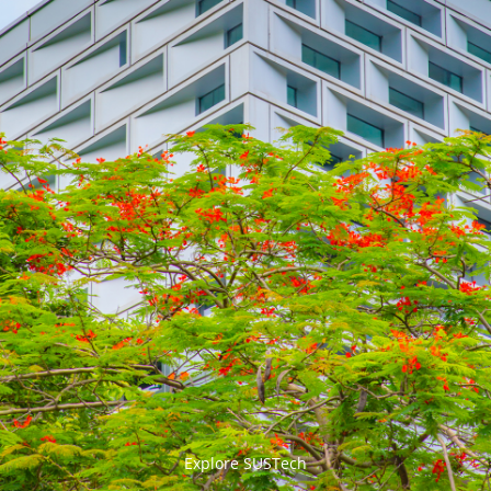


Explore SUSTech
更多>