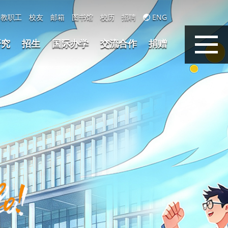
教职工
校友
邮箱
图书馆
校历
招聘
ENG
研究
招生
国际办学
交流合作
捐赠