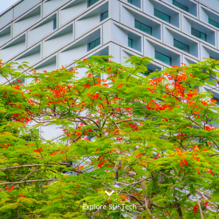


Explore SUSTech
更多>