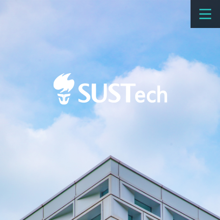
教育教学
科学研究
招生
国际办学
交流合作
捐赠
新闻网
学校概览
院系设置
师资队伍