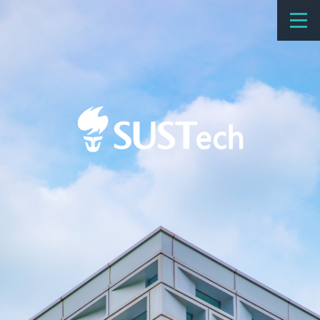
教育教学
科学研究
招生
国际办学
交流合作
捐赠
新闻网
学校概览
院系设置
师资队伍