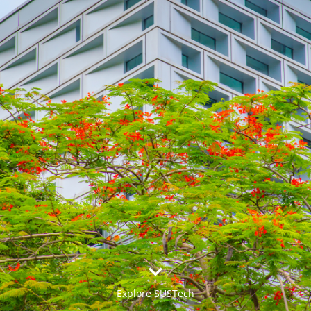


Explore SUSTech
更多>