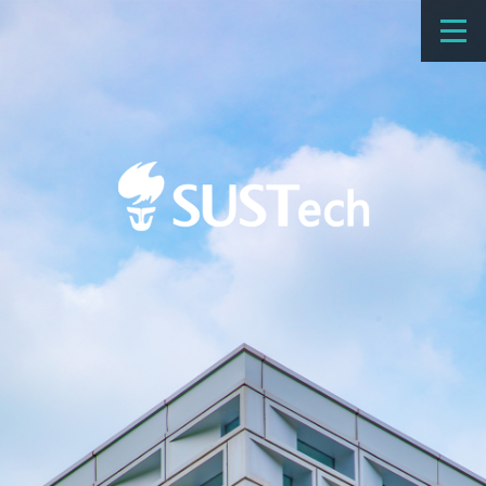
教育教学
科学研究
招生
国际办学
交流合作
捐赠
新闻网
学校概览
院系设置
师资队伍