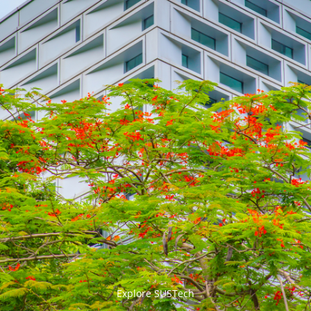


Explore SUSTech
更多>