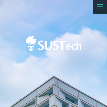
教育教学
科学研究
招生
国际办学
交流合作
捐赠
新闻网
学校概览
院系设置
师资队伍