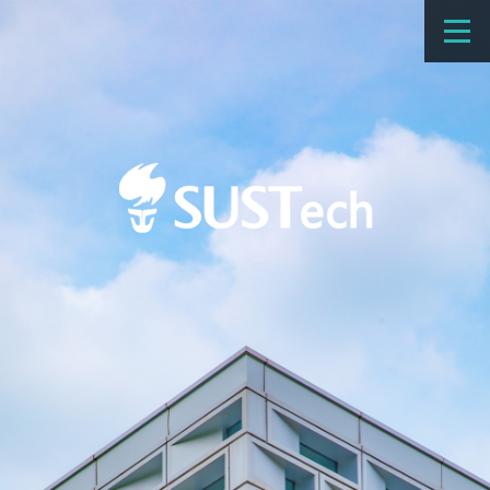
教育教学
科学研究
招生
国际办学
交流合作
捐赠
新闻网
学校概览
院系设置
师资队伍