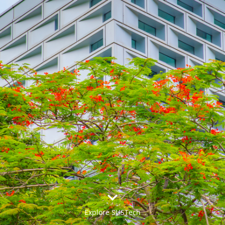


Explore SUSTech
更多>