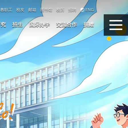
教职工
校友
邮箱
图书馆
校历
招聘
ENG
研究
招生
国际办学
交流合作
捐赠