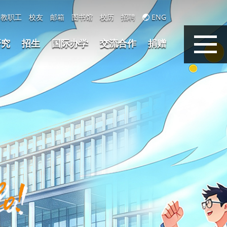
教职工
校友
邮箱
图书馆
校历
招聘
ENG
研究
招生
国际办学
交流合作
捐赠