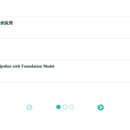
中的应用
ipeline with Foundation Model