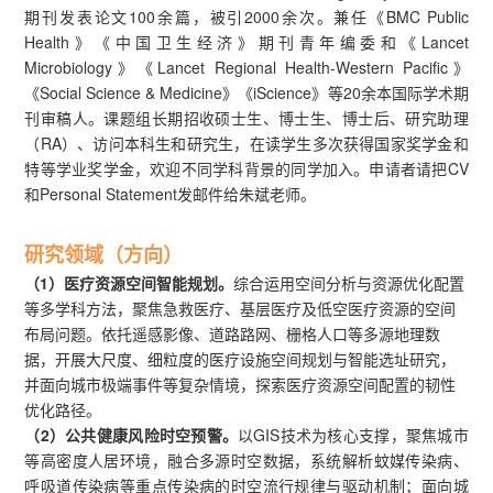
期刊发表论文100余篇，被引2000余次。兼任《BMC Public
Health》《中国卫生经济》期刊青年编委和《Lancet
Microbiology》《Lancet Regional Health-Western Pacific》
《Social Science & Medicine》《iScience》等20余本国际学术期
刊审稿人。课题组长期招收硕士生、博士生、博士后、研究助理
（RA）、访问本科生和研究生，在读学生多次获得国家奖学金和
特等学业奖学金，欢迎不同学科背景的同学加入。申请者请把CV
和Personal Statement发邮件给朱斌老师。
研究领域（方向
）
（1）医疗资源空间智能规划。
综合运用空间分析与资源优化配置
等多学科方法，聚焦急救医疗、基层医疗及低空医疗资源的空间
布局问题。依托遥感影像、道路路网、栅格人口等多源地理数
据，开展大尺度、细粒度的医疗设施空间规划与智能选址研究，
并面向城市极端事件等复杂情境，探索医疗资源空间配置的韧性
优化路径。
（2）公共健康风险时空预警。
以GIS技术为核心支撑，聚焦城市
等高密度人居环境，融合多源时空数据，系统解析蚊媒传染病、
呼吸道传染病等重点传染病的时空流行规律与驱动机制；面向城