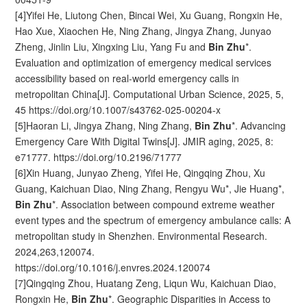
[4]Yifei He, Liutong Chen, Bincai Wei, Xu Guang, Rongxin He,
Hao Xue, Xiaochen He, Ning Zhang, Jingya Zhang, Junyao
Zheng, Jinlin Liu, Xingxing Liu, Yang Fu and
Bin Zhu
*.
Evaluation and optimization of emergency medical services
accessibility based on real‑world emergency calls in
metropolitan China[J]. Computational Urban Science, 2025, 5,
45 https://doi.org/10.1007/s43762-025-00204-x
[5]Haoran Li, Jingya Zhang, Ning Zhang,
Bin Zhu
*. Advancing
Emergency Care With Digital Twins[J]. JMIR aging, 2025, 8:
e71777. https://doi.org/10.2196/71777
[6]Xin Huang, Junyao Zheng, Yifei He, Qingqing Zhou, Xu
Guang, Kaichuan Diao, Ning Zhang, Rengyu Wu*, Jie Huang*,
Bin Zhu
*. Association between compound extreme weather
event types and the spectrum of emergency ambulance calls: A
metropolitan study in Shenzhen. Environmental Research.
2024,263,120074.
https://doi.org/10.1016/j.envres.2024.120074
[7]Qingqing Zhou, Huatang Zeng, Liqun Wu, Kaichuan Diao,
Rongxin He,
Bin Zhu
*. Geographic Disparities in Access to