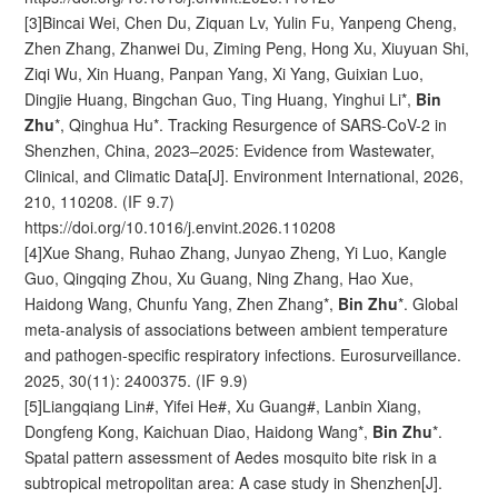
[3]Bincai Wei, Chen Du, Ziquan Lv, Yulin Fu, Yanpeng Cheng,
Zhen Zhang, Zhanwei Du, Ziming Peng, Hong Xu, Xiuyuan Shi,
Ziqi Wu, Xin Huang, Panpan Yang, Xi Yang, Guixian Luo,
Dingjie Huang, Bingchan Guo, Ting Huang, Yinghui Li*,
Bin
Zhu
*, Qinghua Hu*. Tracking Resurgence of SARS-CoV-2 in
Shenzhen, China, 2023–2025: Evidence from Wastewater,
Clinical, and Climatic Data[J]. Environment International, 2026,
210, 110208. (IF 9.7)
https://doi.org/10.1016/j.envint.2026.110208
[4]Xue Shang, Ruhao Zhang, Junyao Zheng, Yi Luo, Kangle
Guo, Qingqing Zhou, Xu Guang, Ning Zhang, Hao Xue,
Haidong Wang, Chunfu Yang, Zhen Zhang*,
Bin Zhu
*. Global
meta-analysis of associations between ambient temperature
and pathogen-specific respiratory infections. Eurosurveillance.
2025, 30(11): 2400375. (IF 9.9)
[5]Liangqiang Lin#, Yifei He#, Xu Guang#, Lanbin Xiang,
Dongfeng Kong, Kaichuan Diao, Haidong Wang*,
Bin Zhu
*.
Spatal pattern assessment of Aedes mosquito bite risk in a
subtropical metropolitan area: A case study in Shenzhen[J].