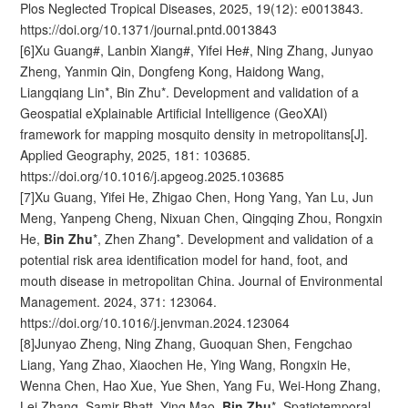
Plos Neglected Tropical Diseases, 2025, 19(12): e0013843.
https://doi.org/10.1371/journal.pntd.0013843
[6]Xu Guang#, Lanbin Xiang#, Yifei He#, Ning Zhang, Junyao
Zheng, Yanmin Qin, Dongfeng Kong, Haidong Wang,
Liangqiang Lin*, Bin Zhu*. Development and validation of a
Geospatial eXplainable Artificial Intelligence (GeoXAI)
framework for mapping mosquito density in metropolitans[J].
Applied Geography, 2025, 181: 103685.
https://doi.org/10.1016/j.apgeog.2025.103685
[7]Xu Guang, Yifei He, Zhigao Chen, Hong Yang, Yan Lu, Jun
Meng, Yanpeng Cheng, Nixuan Chen, Qingqing Zhou, Rongxin
He,
Bin Zhu
*, Zhen Zhang*. Development and validation of a
potential risk area identification model for hand, foot, and
mouth disease in metropolitan China. Journal of Environmental
Management. 2024, 371: 123064.
https://doi.org/10.1016/j.jenvman.2024.123064
[8]Junyao Zheng, Ning Zhang, Guoquan Shen, Fengchao
Liang, Yang Zhao, Xiaochen He, Ying Wang, Rongxin He,
Wenna Chen, Hao Xue, Yue Shen, Yang Fu, Wei-Hong Zhang,
Lei Zhang, Samir Bhatt, Ying Mao,
Bin Zhu
*. Spatiotemporal