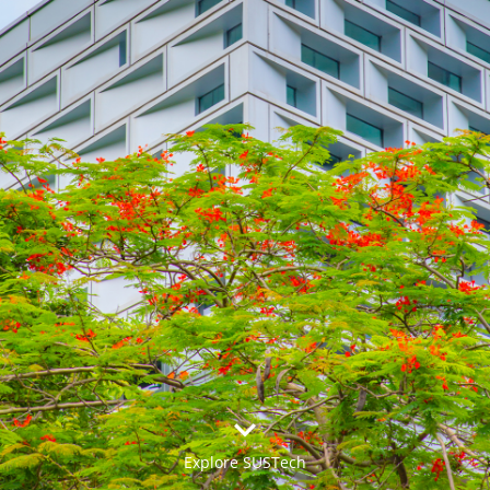


Explore SUSTech
更多>