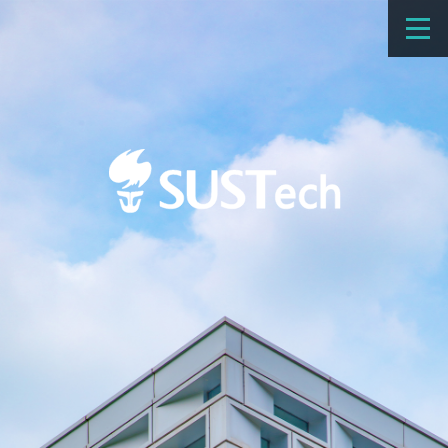
教育教学
科学研究
招生
国际办学
交流合作
捐赠
新闻网
学校概览
院系设置
师资队伍