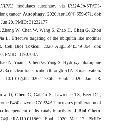
rcHIPK3
modulates autophagy via
IR124-3p
-STAT3-
ung cancer.
Autophagy
.
2020 Apr;16(4):659-671. doi:
 Jun 28. PMID: 31232177
 Y, Zhang W, Chen W, Wang S, Zhao H,
Chen G
, Zhou
Jia L.
Effective targeting of the ubiquitin-like modifier
nt.
Cell Biol Toxicol
. 2020 Aug;36(4):349-364. doi:
 6.
PMID:
31907687
.
hao N, Yuan J,
Chen G
, Yang S.
Hydroxychloroquine
xO3a nuclear translocation through STAT3 inactivation.
10.1016/j.lfs.2020.117366. Epub 2020 Jan 28.
rrow D,
Chen G
, Galbán S, Lawrence TS, Beer DG,
rome P450 enzyme CYP24A1 increases proliferation of
ndependent of its catalytic activity.
J Biol Chem
.
1074/jbc.RA119.011869. Epub 2020 Mar 12.
PMID: