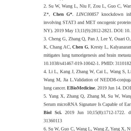
2.
Su W, Wang L, Niu F, Zou L, Guo C, Wan
Z*,
Chen G*
.
LINC00857
knockdown inhib
involving STAT3 and MET oncogenic proteins
NY)
. 2019 May 13;11(9):2812-2821.
DOI:
10.
3.
Cheng G, Zhang Q, Pan J, Lee Y, Ouari O
K, Chang AC,
Chen G
, Kresty L, Kalyanara
mitigates lung tumorigenesis and brain metast
10.1038/s41467-019-10042-1.
PMID: 3110182
4.
Li L, Kang J, Zhang W, Cai L, Wang S, L
Wang M, Jia L.Validation of NEDD8-conjuga
lung cancer.
EBioMedicine
. 2019 Jun 14.
DOI
5.
Yang X, Zhang Q, Zhang M, Su W, Wang
Serum microRNA Signature Is Capable of Ear
Biol Sci
.
2019 Jun 10;15(8):1712-1722. do
31360113
6.
Su W, Guo C, Wang L, Wang Z, Yang X, Ni