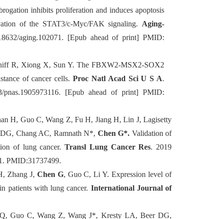
rogation inhibits proliferation and induces apoptosis
ivation of the STAT3/c-Myc/FAK signaling.
Aging-
8632/aging.102071. [Epub ahead of print] PMID:
chiff R, Xiong X, Sun Y. The FBXW2-MSX2-SOX2
istance of cancer cells.
Proc Natl Acad Sci U S A
.
3/pnas.1905973116. [Epub ahead of print] PMID:
n H, Guo C, Wang Z, Fu H, Jiang H, Lin J, Lagisetty
er DG, Chang AC, Ramnath N*,
Chen G*.
Validation of
tion of lung cancer.
Transl Lung Cancer Res
. 2019
.11. PMID:31737499.
H, Zhang J,
Chen G
, Guo C, Li Y. Expression level of
in patients with lung cancer.
International Journal of
Q, Guo C, Wang Z, Wang J*, Kresty LA, Beer DG,