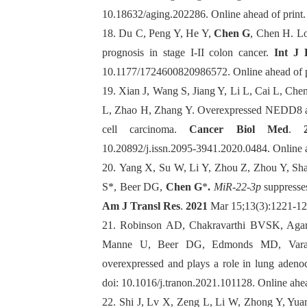
10.18632/aging.202286. Online ahead of print
18.
Du C, Peng Y, He Y,
Chen G
, Chen H.
Lo
prognosis in stage I-II colon cancer.
Int J 
10.1177/1724600820986572. Online ahead of 
19.
Xian J, Wang S, Jiang Y, Li L, Cai L, Che
L, Zhao H, Zhang Y.
Overexpressed NEDD8 as 
cell carcinoma.
Cancer Biol Med
.
10.20892/j.issn.2095-3941.2020.0484. Online
20.
Yang X, Su W, Li Y, Zhou Z, Zhou Y, Sh
S*, Beer DG,
Chen G
*
.
MiR-22-3p
suppresses
Am J Transl Res
.
2021
Mar 15;13(3):1221-12
21.
Robinson AD, Chakravarthi BVSK, Aga
Manne U, Beer DG, Edmonds MD, Varam
overexpressed and plays a role in lung aden
doi: 10.1016/j.tranon.2021.101128. Online ah
22.
Shi J, Lv X, Zeng L, Li W, Zhong Y, Yua