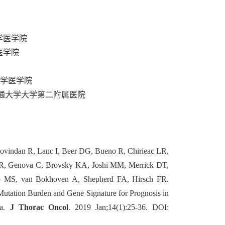
大学医学院
学医学院
密歇根大学医学院
，西安交通大学大学第二附属医院
vindan R, Lanc I, Beer DG, Bueno R, Chirieac LR,
DR, Genova C, Brovsky KA, Joshi MM, Merrick DT,
o MS, van Bokhoven A, Shepherd FA, Hirsch FR.
utation Burden and Gene Signature for Prognosis in
ma.
J Thorac Oncol
. 2019 Jan;14(1):25-36.
DOI: