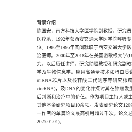
背景介绍
陈国安，
南方科技大学医学院
副教授，研究员
医疗系，1992年获西安交通大学医学院呼吸专
位
。
1986
至
1996年其间就职于西安交通大
治医师。
200
0年
至
2018
年
在美国密歇根大学
(
U
究
，以后历
任讲师
，
研究
助理教授和
研究
副教
学及生物信息学。
应用高通量技术如蛋白质
miRNA
芯片以及核苷酸二代测序等研究肺
circRNA)
，及
DNA的变化并
探讨其在肿瘤发
后判断
和
治疗中的价值。
作为项目主持人或
其他基金研究项目
10余项。
发表研究论文
12
0
一作者的单篇论文最高
引
用超过千次，论文
202
5
.0
1
.
01
)
。