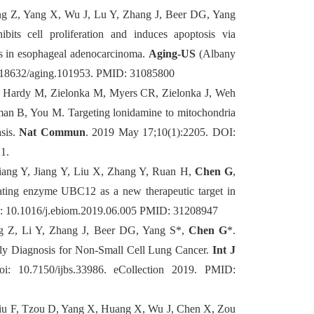
g Z, Yang X, Wu J, Lu Y, Zhang J, Beer DG, Yang
its cell proliferation and induces apoptosis via
 in esophageal adenocarcinoma.
Aging-US
(Albany
18632/aging.101953.
PMID: 31085800
, Hardy M, Zielonka M, Myers CR, Zielonka J, Weh
man B, You M. Targeting lonidamine to mitochondria
asis.
Nat Commun
. 2019 May 17;10(1):2205.
DOI:
1.
iang Y, Jiang Y, Liu X, Zhang Y, Ruan H,
Chen G
,
ting enzyme UBC12 as a new therapeutic target in
:
10.1016/j.ebiom.2019.06.005
PMID: 31208947
 Z, Li Y, Zhang J, Beer DG, Yang S*,
Chen G
*.
ly Diagnosis for Non-Small Cell Lung Cancer.
Int J
i: 10.7150/ijbs.33986. eCollection 2019. PMID:
u F, Tzou D, Yang X, Huang X, Wu J, Chen X, Zou