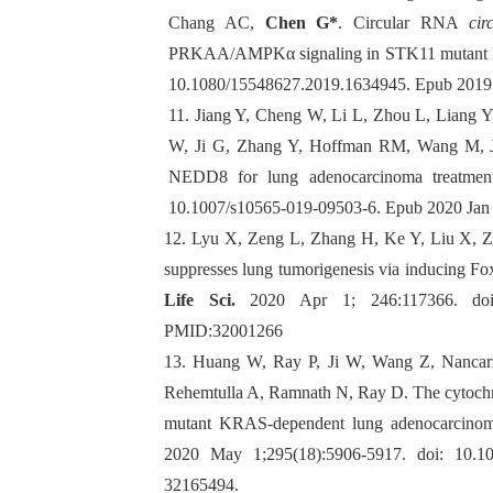
Chang AC,
Chen G
*
. Circular RNA
ci
PRKAA/AMPKα signaling in STK11 mutant l
10.1080/15548627.2019.1634945. Epub 2019
11.
Jiang Y, Cheng W, Li L, Zhou L, Liang
W, Ji G, Zhang Y, Hoffman RM, Wang M, 
NEDD8 for lung adenocarcinoma treatme
10.1007/s10565-019-09503-6. Epub 2020 Jan
12.
Lyu X, Zeng L, Zhang H, Ke Y, Liu X, Z
suppresses lung tumorigenesis via inducing Fo
Life Sci.
2020 Apr 1; 246:117366. doi: 
PMID:
32001266
13.
Huang W, Ray P, Ji W, Wang Z, Nanca
Rehemtulla A, Ramnath N, Ray D.
The cytoch
mutant KRAS-dependent lung adenocarcinoma i
2020 May 1;295(18):5906-5917. doi: 10.
32165494.