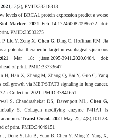
.
2021
,13(2),
PMID:33318313
w levels of BRCA1 protein expression predict a worse
Biol Marker
.
2021
Feb 14:1724600820986572. doi:
print. PMID:33583275
n P, Liu Y, Zeng X,
Chen G
, Ding C, Hoffman RM, Jia
a potential therapeutic target in esophageal squamous
2021
Mar 18: j.issn.2095-3941.2020.0484. doi:
 ahead of print. PMID:33733647
an H, Han X, Zhang M, Zhang Q, Bai Y, Guo C, Yang
 cell growth via MET/STAT3 signaling in lung cancer.
32. eCollection 2021.
PMID:
33841651
rwal S, Chandrashekar DS, Davenport ML,
Chen G
,
bally S.
Collagen modifying enzyme P4HA1 is
ocarcinoma.
Transl Oncol.
2021
May 25;14(8):101128.
ead of print. PMID:34049151
n J, Deng S, Liu B, Yuan B, Chen Y, Ming Z, Yang X,