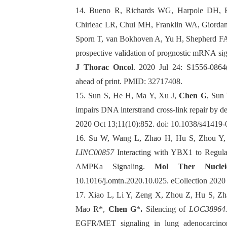
14.
Bueno R, Richards WG, Harpole DH,
Chirieac LR, Chui MH, Franklin WA, Giordan
Sporn T, van Bokhoven A, Yu H, Shepherd F
prospective validation of prognostic mRNA sign
J Thorac Oncol
. 2020 Jul 24: S1556-0864(
ahead of print.
PMID:
32717408.
15.
Sun S, He H, Ma Y, Xu J,
Chen G
, Sun
impairs DNA interstrand cross-link repair by
2020 Oct 13;11(10):852. doi: 10.1038/s4141
16.
Su W, Wang L, Zhao H, Hu S, Zhou Y,
LINC00857
Interacting with YBX1 to Regul
AMPKa Signaling.
Mol Ther Nuclei
10.1016/j.omtn.2020.10.025. eCollection 202
17.
Xiao L,
Li Y, Zeng X, Zhou Z, Hu S, Z
Mao R*,
Chen G
*
.
Silencing of
LOC38964
EGFR/MET signaling in lung adenocarcin