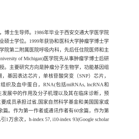
，博士生导师。
1986年毕业于西安交通大学医学院
业硕士学位。1999年获协和医科大学
肿
瘤学博士
学
学医学院第二附属医院呼吸内科，先后任住院医师和主
niversity of Michigan)医学院
先
从事
肿瘤学
博士后研
授。
主要研究方向是肿瘤分子生物学，功能基因组
谱，基因表达芯片，单核苷酸突变（
SNP）芯片，
癌组织及血中蛋白，
RNA(
包括
miRNAs, lncRNA
和
生发展中的作用
及分子机理以
及其在临床诊断，预
主要成员承担过省
,
国家自然科学基金和美国国家或
余
篇
。作为第一作者或通讯作者有
60余篇，作为第
总
引
1万余次
，
h-index 5
7
, i10-index
93
(Google scholar