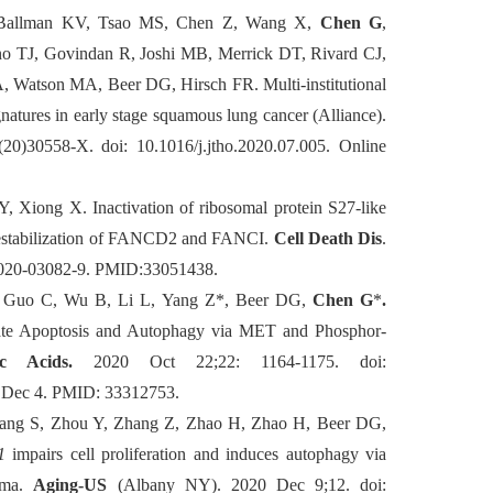
 Ballman KV, Tsao MS, Chen Z, Wang X,
Chen G
,
o TJ, Govindan R, Joshi MB, Merrick DT, Rivard CJ,
A, Watson MA, Beer DG, Hirsch FR.
Multi-institutional
atures in early stage squamous lung cancer (Alliance).
20)30558-X. doi: 10.1016/j.jtho.2020.07.005. Online
 Y, Xiong X.
Inactivation of ribosomal protein S27-like
 destabilization of FANCD2 and FANCI.
Cell Death Dis
.
9-020-03082-9. PMID:33051438.
 Guo C, Wu B, Li L, Yang Z*, Beer DG,
Chen G
*
.
ate Apoptosis and Autophagy via MET and Phosphor-
c Acids.
2020 Oct 22;22: 1164-1175. doi:
0 Dec 4. PMID: 33312753
.
hang S, Zhou Y, Zhang Z, Zhao H, Zhao H,
Beer DG,
1
impairs cell proliferation and induces autophagy via
oma.
Aging-US
(Albany NY). 2020 Dec 9;12. doi: