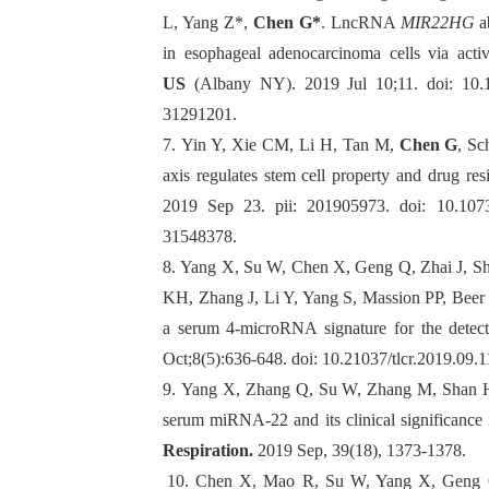
L, Yang Z*,
Chen G*
. LncRNA
MIR22HG
ab
in esophageal adenocarcinoma cells via act
US
(Albany NY). 2019 Jul 10;11. doi: 10.1
31291201.
7.
Yin Y, Xie CM, Li H, Tan M,
Chen G
, S
axis regulates stem cell property and drug res
2019 Sep 23. pii: 201905973. doi: 10.107
31548378.
8.
Yang X, Su W, Chen X, Geng Q, Zhai J, Sha
KH, Zhang J, Li Y, Yang S, Massion PP, Be
a serum 4-microRNA signature for the detec
Oct;8(5):636-648. doi: 10.21037/tlcr.2019.09
9.
Yang X, Zhang Q, Su W, Zhang M, Shan 
serum miRNA-22 and its clinical significance 
Respiration.
2019 Sep, 39(18), 1373-1378
.
10.
Chen X, Mao R, Su W, Yang X, Geng 