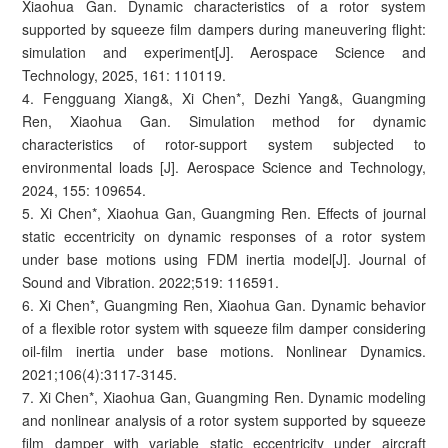
Xiaohua Gan. Dynamic characteristics of a rotor system
supported by squeeze film dampers during maneuvering flight:
simulation and experiment[J]. Aerospace Science and
Technology, 2025, 161: 110119.
4. Fengguang Xiang&, Xi Chen*, Dezhi Yang&, Guangming
Ren, Xiaohua Gan. Simulation method for dynamic
characteristics of rotor-support system subjected to
environmental loads [J]. Aerospace Science and Technology,
2024, 155: 109654.
5. Xi Chen*, Xiaohua Gan, Guangming Ren. Effects of journal
static eccentricity on dynamic responses of a rotor system
under base motions using FDM inertia model[J]. Journal of
Sound and Vibration. 2022;519: 116591.
6. Xi Chen*, Guangming Ren, Xiaohua Gan. Dynamic behavior
of a flexible rotor system with squeeze film damper considering
oil-film inertia under base motions. Nonlinear Dynamics.
2021;106(4):3117-3145.
7. Xi Chen*, Xiaohua Gan, Guangming Ren. Dynamic modeling
and nonlinear analysis of a rotor system supported by squeeze
film damper with variable static eccentricity under aircraft