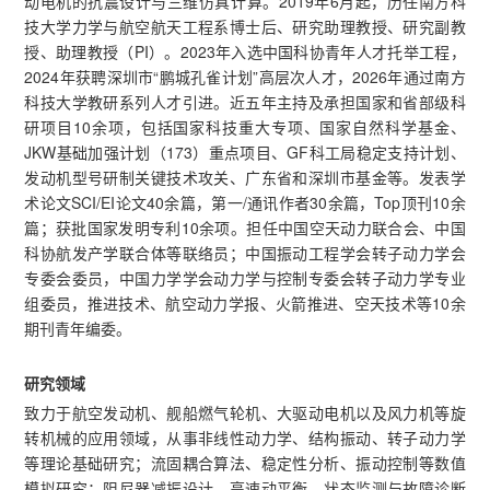
动电机的抗震设计与三维仿真计算。2019年6月起，历任南方科
技大学力学与航空航天工程系博士后、研究助理教授、研究副教
授、助理教授（PI）。2023年入选中国科协青年人才托举工程，
2024年获聘深圳市“鹏城孔雀计划”高层次人才，2026年通过南方
科技大学教研系列人才引进。近五年主持及承担国家和省部级科
研项目10余项，包括国家科技重大专项、国家自然科学基金、
JKW基础加强计划（173）重点项目、GF科工局稳定支持计划、
发动机型号研制关键技术攻关、广东省和深圳市基金等。发表学
术论文SCI/EI论文40余篇，第一/通讯作者30余篇，Top顶刊10余
篇；获批国家发明专利10余项。担任中国空天动力联合会、中国
科协航发产学联合体等联络员；中国振动工程学会转子动力学会
专委会委员，中国力学学会动力学与控制专委会转子动力学专业
组委员，推进技术、航空动力学报、火箭推进、空天技术等10余
期刊青年编委。
研究领域
致力于航空发动机、舰船燃气轮机、大驱动电机以及风力机等旋
转机械的应用领域，从事非线性动力学、结构振动、转子动力学
等理论基础研究；流固耦合算法、稳定性分析、振动控制等数值
模拟研究；阻尼器减振设计、高速动平衡、状态监测与故障诊断