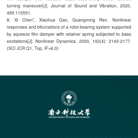
turning maneuver[J]. Journal of Sound and Vibration, 2020,
485:115551.
8. Xi Chen*, Xiaohua Gan, Guangming Ren. Nonlinear
responses and bifurcations of a rotor-bearing system supported
by squeeze film damper with retainer spring subjected to base
excitations[J]. Nonlinear Dynamics, 2020, 102(4): 2143-2177.
(SCI JCR Q1, Top, IF=6.0)