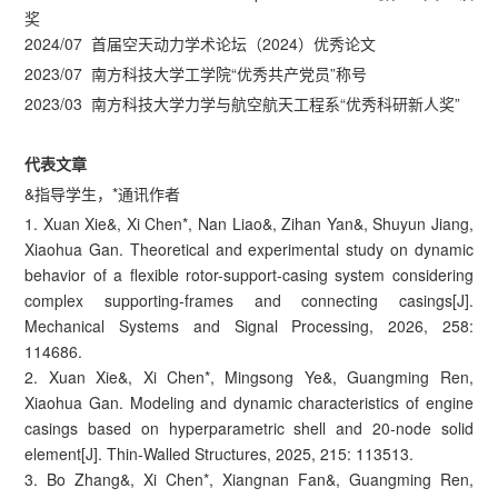
奖
2024/07 首届空天动力学术论坛（2024）优秀论文
2023/07 南方科技大学工学院“优秀共产党员”称号
2023/03 南方科技大学力学与航空航天工程系“优秀科研新人奖”
代表文章
&指导学生，*通讯作者
1. Xuan Xie&, Xi Chen*, Nan Liao&, Zihan Yan&, Shuyun Jiang,
Xiaohua Gan. Theoretical and experimental study on dynamic
behavior of a flexible rotor-support-casing system considering
complex supporting-frames and connecting casings[J].
Mechanical Systems and Signal Processing, 2026, 258:
114686.
2. Xuan Xie&, Xi Chen*, Mingsong Ye&, Guangming Ren,
Xiaohua Gan. Modeling and dynamic characteristics of engine
casings based on hyperparametric shell and 20-node solid
element[J]. Thin-Walled Structures, 2025, 215: 113513.
3. Bo Zhang&, Xi Chen*, Xiangnan Fan&, Guangming Ren,