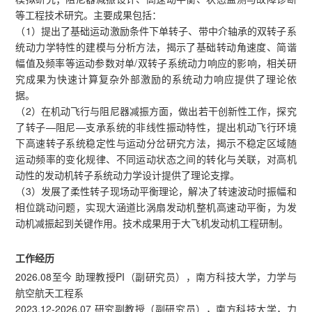
等工程技术研究。主要成果包括：
（1）提出了基础运动激励条件下单转子、带中介轴承的双转子系
统动力学特性的建模与分析方法，揭示了基础转动角速度、简谐
幅值及频率等运动参数对单/双转子系统动力响应的影响，相关研
究成果为快速计算复杂外部激励的系统动力响应提供了理论依
据。
（2）在机动飞行与阻尼器减振方面，做出若干创新性工作，探究
了转子—阻尼—支承系统的非线性振动特性，提出机动飞行环境
下高速转子系统稳定性与运动分岔研究方法，揭示不稳定区域随
运动频率的变化规律、不同运动状态之间的转化与关联，对高机
动性的发动机转子系统动力学设计提供了理论支撑。
（3）发展了柔性转子现场动平衡理论，解决了转速波动时振幅和
相位跳动问题，实现大涵道比涡扇发动机整机高速动平衡，为发
动机减振起到关键作用。技术成果用于大飞机发动机工程研制。
工作经历
2026.08至今 助理教授PI（副研究员），南方科技大学，力学与
航空航天工程系
2023.12-2026.07 研究副教授（副研究员），南方科技大学，力