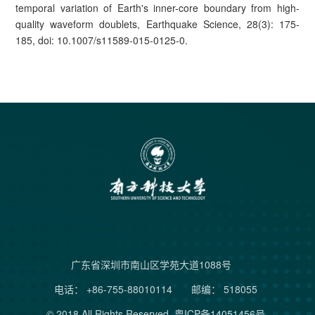
temporal variation of Earth's inner-core boundary from high-
quality waveform doublets, Earthquake Science, 28(3): 175-
185, doi: 10.1007/s11589-015-0125-0.
广东省深圳市南山区学苑大道1088号
电话： +86-755-88010114
邮编： 518055
© 2018 All Rights Reserved.
粤ICP备14051456号