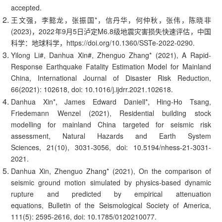
accepted.
王文强，李懿龙，张振国*，信丹华，何仲秋，张伟，陈晓非
(2023)，2022年9月5日泸定M6.8级地震灾害损失快速评估，中国
科学：地球科学，https://doi.org/10.1360/SSTe-2022-0290.
Yilong Li#, Danhua Xin#, Zhenguo Zhang* (2021), A Rapid-
Response Earthquake Fatality Estimation Model for Mainland
China, International Journal of Disaster Risk Reduction,
66(2021): 102618, doi: 10.1016/j.ijdrr.2021.102618.
Danhua Xin*, James Edward Daniell*, Hing-Ho Tsang,
Friedemann Wenzel (2021), Residential building stock
modelling for mainland China targeted for seismic risk
assessment, Natural Hazards and Earth System
Sciences, 21(10), 3031-3056, doi: 10.5194/nhess-21-3031-
2021.
Danhua Xin, Zhenguo Zhang* (2021), On the comparison of
seismic ground motion simulated by physics-based dynamic
rupture and predicted by empirical attenuation
equations, Bulletin of the Seismological Society of America,
111(5): 2595-2616, doi: 10.1785/0120210077.