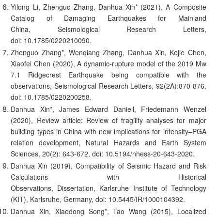
Yilong Li, Zhenguo Zhang, Danhua Xin* (2021), A Composite
Catalog of Damaging Earthquakes for Mainland
China, Seismological Research Letters,
doi: 10.1785/0220210090.
Zhenguo Zhang*, Wenqiang Zhang, Danhua Xin, Kejie Chen,
Xiaofei Chen (2020), A dynamic-rupture model of the 2019 Mw
7.1 Ridgecrest Earthquake being compatible with the
observations, Seismological Research Letters, 92(2A):870-876,
doi: 10.1785/0220200258.
Danhua Xin*, James Edward Daniell, Friedemann Wenzel
(2020), Review article: Review of fragility analyses for major
building types in China with new implications for intensity–PGA
relation development, Natural Hazards and Earth System
Sciences, 20(2): 643-672, doi: 10.5194/nhess-20-643-2020.
Danhua Xin (2019), Compatibility of Seismic Hazard and Risk
Calculations with Historical
Observations, Dissertation, Karlsruhe Institute of Technology
(KIT), Karlsruhe, Germany, doi: 10.5445/IR/1000104392.
Danhua Xin, Xiaodong Song*, Tao Wang (2015), Localized