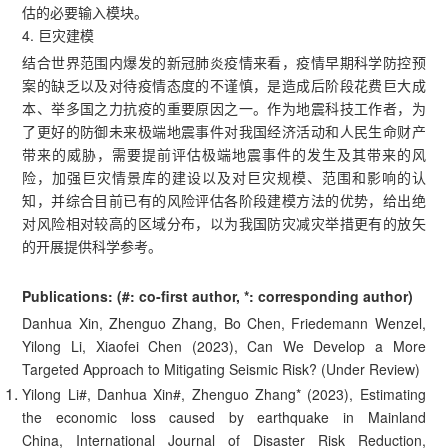
估的必要输入模块。
4. 巨灾建模
结合世界范围内爆发的新冠肺炎疫情来看，疫情早期科学防控预
案的缺乏以及对待疫情态度的不谨慎，是造成后阶段花费巨大成
本、举多国之力抗疫的重要原因之一。作为地震科技工作者，为
了更好的防御未来极端地震事件对我国经济活动和人民生命财产
带来的威胁，需要提前评估极端地震事件的发生及其带来的风
险，加强巨灾情景库的建设以及对巨灾规模、范围和影响的认
知，并综合目前已有的风险评估各阶段建模方法的优势，给出绝
对风险相对较高的区域分布，以为我国防灾减灾举措更有的放矢
的开展提供科学参考。
Publications: (#: co-first author, *: corresponding author)
Danhua Xin, Zhenguo Zhang, Bo Chen, Friedemann Wenzel,
Yilong Li, Xiaofei Chen (2023), Can We Develop a More
Targeted Approach to Mitigating Seismic Risk? (Under Review)
Yilong Li#, Danhua Xin#, Zhenguo Zhang* (2023), Estimating
the economic loss caused by earthquake in Mainland
China, International Journal of Disaster Risk Reduction,