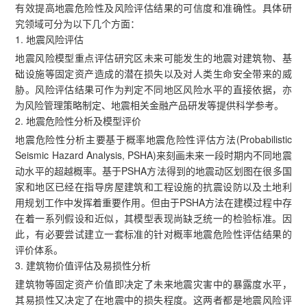
有效提高地震危险性及风险评估结果的可信度和准确性。具体研
究领域可分为以下几个方面：
1. 地震风险评估
地震风险模型重点评估研究区未来可能发生的地震对建筑物、基
础设施等固定资产造成的潜在损失以及对人类生命安全带来的威
胁。风险评估结果可作为判定不同地区风险水平的直接依据，亦
为风险管理策略制定、地震相关金融产品研发等提供科学参考。
2. 地震危险性分析及模型评价
地震危险性分析主要基于概率地震危险性评估方法(Probabilistic
Seismic Hazard Analysis, PSHA)来刻画未来一段时期内不同地震
动水平的超越概率。基于PSHA方法得到的地震动区划图在很多国
家和地区已经在指导房屋建筑和工程设施的抗震设防以及土地利
用规划工作中发挥着重要作用。但由于PSHA方法在建模过程中存
在着一系列假设和近似，其模型表现尚缺乏统一的检验标准。因
此，有必要尝试建立一套标准的针对概率地震危险性评估结果的
评价体系。
3. 建筑物价值评估及易损性分析
建筑物等固定资产价值即决定了未来地震灾害中的暴露度水平，
其易损性又决定了在地震中的损失程度。这两者都是地震风险评