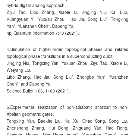
hybrid digital-analog approach,
Ziyu Tao, Libo Zhang, Xiaole Li, Jingjing Niu, Kai Luo,
Kuangyuan Yi, Yuxuan Zhou, Hao Jia, Song Liu*, Tongxing
Yan*, Yuanzhen Chen*, Dapeng Yu,
npj Quantum Information 7:73 (2021).
4.Simulation of higher-order topological phases and related
topological phase transitions in a superconducting qubit,
Jingjing Niu, Tongxing Yan, Yuxuan Zhou, Ziyu Tao, Xiaole Li,
Weiyang Liu,
Libo Zhang, Hao Jia, Song Liu*, Zhongbo Yan*, Yuanzhen
Chen*, and Dapeng Yu,
Science Bulletin 66, 1168 (2021).
5.Experimental realization of non-adiabatic shortcut to non-
Abelian geometric gates,
Tongxing Yan, Bao-Jie Liu, Kai Xu, Chao Song, Song Liu,
Zhensheng Zhang, Hui Deng, Zhiguang Yan, Hao Rong,
Keqiang Huang, Man-Hong Yung*, Yuanzhen Chen*, and