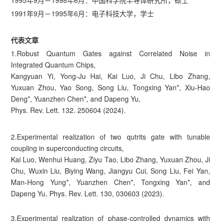
1995年9月－1998年6月：中国科学院半导体研究所，硕士
1991年9月－1995年6月：电子科技大学，学士
代表文章
1.Robust Quantum Gates against Correlated Noise in
Integrated Quantum Chips,
Kangyuan Yi, Yong-Ju Hai, Kai Luo, Ji Chu, Libo Zhang,
Yuxuan Zhou, Yao Song, Song Liu, Tongxing Yan*, Xiu-Hao
Deng*, Yuanzhen Chen*, and Dapeng Yu,
Phys. Rev. Lett. 132. 250604 (2024).
2.Experimental realization of two qutrits gate with tunable
coupling in superconducting circuits,
Kai Luo, Wenhui Huang, Ziyu Tao, Libo Zhang, Yuxuan Zhou, Ji
Chu, Wuxin Liu, Biying Wang, Jiangyu Cui, Song Liu, Fei Yan,
Man-Hong Yung*, Yuanzhen Chen*, Tongxing Yan*, and
Dapeng Yu, Phys. Rev. Lett. 130, 030603 (2023).
3.Experimental realization of phase-controlled dynamics with