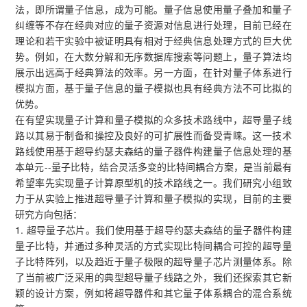
法，即所谓量子信息，成为可能。量子信息使用量子叠加和量子
纠缠等不存在经典对应的量子资源对信息进行处理，目前已经在
理论和若干实验中被证明具有相对于经典信息处理方式的巨大优
势。例如，在大数分解和无序数据库搜索等问题上，量子算法均
展示出远高于经典算法的效率。另一方面，在针对量子体系进行
模拟方面，基于量子信息的量子模拟也具有经典方法不可比拟的
优势。
在有望实现量子计算和量子模拟的众多技术路线中，超导量子线
路以其易于制备和操控及良好的可扩展性而备受青睐。这一技术
路线使用基于超导约瑟夫森结的量子器件构建量子信息处理的基
本单元--量子比特，结合灵活多变的比特间耦合方案，是当前最有
希望率先实现量子计算原型机的技术路线之一。我们研究小组致
力于从实验上推进超导量子计算和量子模拟的实现，目前的主要
研究方向包括：
1. 超导量子芯片。我们使用基于超导约瑟夫森结的量子器件构建
量子比特，并通过多种灵活的方式实现比特间耦合可控的超导量
子比特阵列，以及趋近于量子极限的超导量子芯片测量体系。除
了当前被广泛采用的典型超导量子线路之外，我们还探索其它新
颖的设计方案，例如将超导器件和其它量子体系耦合的混合系统