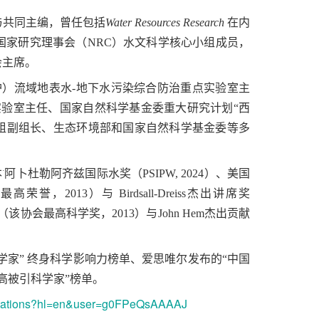
与共同主编，曾任包括
Water Resources Research
在内
国家研究理事会（NRC）水文科学核心小组成员，
会主席。
）流域地表水-地下水污染综合防治重点实验室主
验室主任、国家自然科学基金委重大研究计划“西
组副组长、生态环境部和国家自然科学基金委等多
·
本
阿卜杜勒阿齐兹国际水奖（PSIPW, 2024）、美国
荣誉，2013）与 Birdsall-Dreiss杰出讲席奖
rt奖（该协会最高科学奖，2013）与John Hem杰出贡献
学家” 终身科学影响力榜单、爱思唯尔发布的“中国
高被引科学家”榜单。
/citations?hl=en&user=g0FPeQsAAAAJ