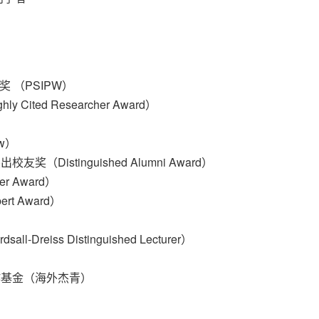
 （PSIPW）
ited Researcher Award）
w）
istinguished Alumni Award）
r Award）
t Award）
eiss Distinguished Lecturer）
作基金（海外杰青）