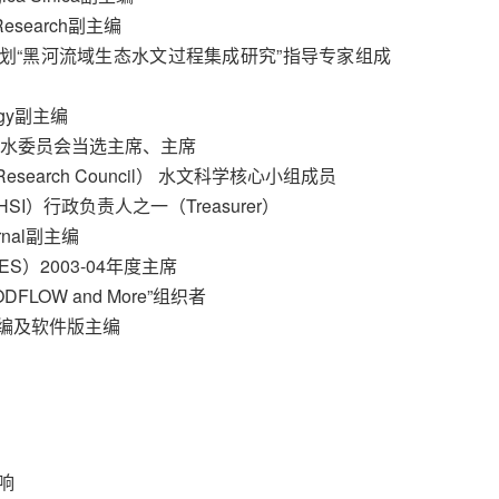
Research副主编
究计划“黑河流域生态水文过程集成研究”指导专家组成
logy副主编
际地下水委员会当选主席、主席
Research Council） 水文科学核心小组成员
SI）行政负责人之一（Treasurer）
urnal副主编
ES）2003-04年度主席
LOW and More”组织者
r副主编及软件版主编
响