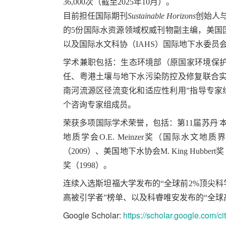
36,000次（截至2025年10月）。
目前担任国际期刊
Sustainable Horizons
创始人
的5份国际水资源领域权威刊物副主编，美国
以及国际水文科协（IAHS）国际地下水委员
学术兼职包括：生态环境部（原国家环境保护
任、粤港土壤与地下水污染防控及修复联合实
南河流源区径流变化和适应性利用”指导专家
个咨询专家组成员。
·
荣获多项国际学术荣誉，包括：第11届苏丹
地质学会O.E. Meinzer奖（国际水文地质界最高
（2009）、美国地下水协会M. King Hubbe
奖（1998）。
连续入选斯坦福大学发布的“全球前2%顶尖科
高被引学者”榜单、以及科睿唯安发布的“全球
Google Scholar:
https://scholar.google.com