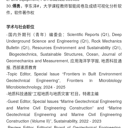
30.
傅勇
，李东泽#，大学课程教师智能阅卷及成绩可视化分析软
件，软件著作权
学术与社会职位
-国内外期刊（青年）编委会：Scientific Reports (Q1), Deep
Underground Science and Engineering (Q1), Rock Mechanics
Bulletin (Q1), Resources Environment and Sustainability (Q1),
Biogeotechnics, Sustainable Structures, Ocean, Journal of
Geomechanics and Measurement, 应用海洋学学报, 地质科技通
报, 西部素质教育
-Topic Editor, Special Issue “Frontiers in Built Environment
Geotechnical Engineering”, Frontiers in Microbiology
Microbiotechnology, 2024 - 2025
-地质科技通报“工程地质与地质灾害”栏目，特邀主编
-Guest Editor, Special Issues “Marine Geotechnical Engineering
and Marine Civil Engineering Construction” and “Marine
Geotechnical Engineering and Marine Civil Engineering
Construction (Volume II)”, Sustainability, 2022 - 2023
-Review Editor, Editorial Board of Geotechnical Engineering,