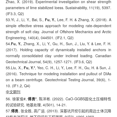
Zhao, X. (2019). Experimental investigation on shear strength
parameters of lime stabilized loess. Sustainability, 11(19), 5397.
(IF3.3, Q2)
53.Yi, J., Li, Y., Bai, S.,
Fu, Y.
, Lee, F. H. & Zhang, X. (2018). A
simple effective stress approach for modeling rate-dependent
strength of soft clay. Journal of Offshore Mechanics and Arctic
Engineering, 140(4), 044501. (IF2.1, Q2)
54.
Fu, Y.
, Zhang, X., Li, Y., Gu, H., Sun, J., Liu, Y. & Lee, F. H.
(2017). Holding capacity of dynamically installed anchors in
normally consolidated clay under inclined loading. Canadian
Geotechnical Journal, 54(9), 1257-1271. (IF3.6, Q2)
55.Liu, X.,
Fu, Y.*
, Yeo, C. H., Li, Y., Lee, F. H., Gu, H. & Sun, J.
(2016). Technique for modeling installation and pullout of DIAs
on a beam centrifuge. Geotechnical Testing Journal, 39(6), 1-
10. (IF1.2, Q4)
中文期刊
56. 徐家俊#,
傅勇*
, 陈洋彬. (2022). CaO-GGBS固化土压缩特性
的试验研究. 地基处理, 4(S01), 14-21.
57.
傅勇
, 张全胜, 高广运. (2013). 深基坑开挖引起的周边土体沉降
分析方法探讨. 地下空间与工程学报, 9(S2), 1966-1969.