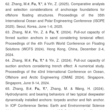
62. Zhang, M.#,
Fu, Y.*
, & Yin, Z. (2025). Comparative analysis
and selection considerations of anchorage foundations for
offshore floating structures. Proceedings of the 35th
International Ocean and Polar Engineering Conference (ISOPE
2025). Seoul, Korea, June 1-6, 2025.
63. Zhang, M.#, Yin, Z. &
Fu, Y.
(2024). Pull-out capacity of
finned suction anchors in sand considering torsional effect.
Proceedings of the 4th Fourth World Conference on Floating
Solutions (WCFS 2024). Hong Kong, China, December 2-4,
2024.
64. Zhang, M.#,
Fu, Y.*
& Yin, Z. (2024). Pull-out capacity of
suction anchors considering trench effect: A numerical study.
Proceedings of the 43rd International Conference on Ocean,
Offshore and Arctic Engineering (OMAE 2024). Singapore,
Singapore, June 9-14, 2024.
65. Zhang, B.#,
Fu, Y.*
, Zhang, M. & Wang, H. (2024).
Hydrodynamic and bearing behaviors of two typical deepwater
dynamically installed anchors: torpedo anchor and fish anchor.
In IOP Conference Series: Earth and Environmental Science