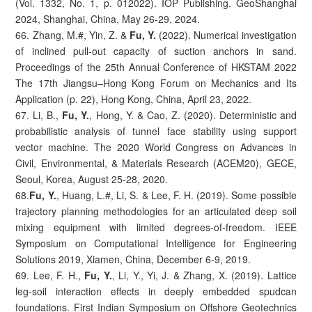
(Vol. 1332, No. 1, p. 012022). IOP Publishing. GeoShanghai
2024, Shanghai, China, May 26-29, 2024.
66. Zhang, M.#, Yin, Z. &
Fu, Y.
(2022). Numerical investigation
of inclined pull-out capacity of suction anchors in sand.
Proceedings of the 25th Annual Conference of HKSTAM 2022
The 17th Jiangsu–Hong Kong Forum on Mechanics and Its
Application (p. 22), Hong Kong, China, April 23, 2022.
67. Li, B.,
Fu,
Y.
, Hong, Y. & Cao, Z. (2020). Deterministic and
probabilistic analysis of tunnel face stability using support
vector machine. The 2020 World Congress on Advances in
Civil, Environmental, & Materials Research (ACEM20), GECE,
Seoul, Korea, August 25-28, 2020.
68.
Fu, Y.
, Huang, L.#, Li, S. & Lee, F. H. (2019). Some possible
trajectory planning methodologies for an articulated deep soil
mixing equipment with limited degrees-of-freedom. IEEE
Symposium on Computational Intelligence for Engineering
Solutions 2019, Xiamen, China, December 6-9, 2019.
69. Lee, F. H.,
Fu, Y.
, Li, Y., Yi, J. & Zhang, X. (2019). Lattice
leg-soil interaction effects in deeply embedded spudcan
foundations. First Indian Symposium on Offshore Geotechnics