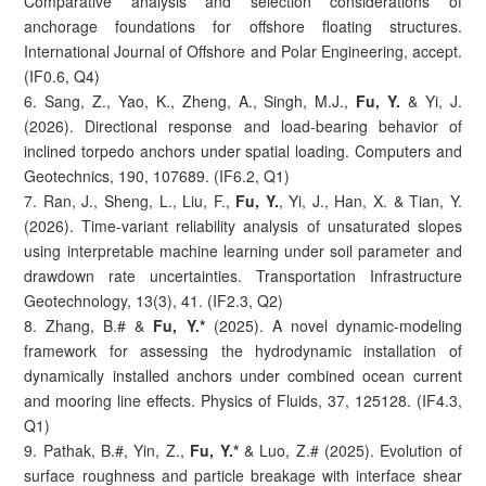
Comparative analysis and selection considerations of
anchorage foundations for offshore floating structures.
International Journal of Offshore and Polar Engineering, accept.
(IF0.6, Q4)
6. Sang, Z., Yao, K., Zheng, A., Singh, M.J.,
Fu, Y.
& Yi, J.
(2026). Directional response and load-bearing behavior of
inclined torpedo anchors under spatial loading. Computers and
Geotechnics, 190, 107689. (IF6.2, Q1)
7. Ran, J., Sheng, L., Liu, F.,
Fu, Y.
, Yi, J., Han, X. & Tian, Y.
(2026). Time-variant reliability analysis of unsaturated slopes
using interpretable machine learning under soil parameter and
drawdown rate uncertainties. Transportation Infrastructure
Geotechnology, 13(3), 41. (IF2.3, Q2)
8. Zhang, B.# &
Fu, Y.*
(2025). A novel dynamic-modeling
framework for assessing the hydrodynamic installation of
dynamically installed anchors under combined ocean current
and mooring line effects. Physics of Fluids, 37, 125128. (IF4.3,
Q1)
9. Pathak, B.#, Yin, Z.,
Fu, Y.*
& Luo, Z.# (2025). Evolution of
surface roughness and particle breakage with interface shear