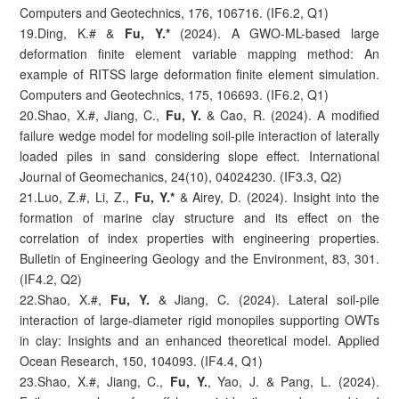
Computers and Geotechnics, 176, 106716. (IF6.2, Q1)
19.Ding, K.# &
Fu, Y.*
(2024). A GWO-ML-based large
deformation finite element variable mapping method: An
example of RITSS large deformation finite element simulation.
Computers and Geotechnics, 175, 106693. (IF6.2, Q1)
20.Shao, X.#, Jiang, C.,
Fu, Y.
& Cao, R. (2024). A modified
failure wedge model for modeling soil-pile interaction of laterally
loaded piles in sand considering slope effect. International
Journal of Geomechanics, 24(10), 04024230. (IF3.3, Q2)
21.Luo, Z.#, Li, Z.,
Fu, Y.*
& Airey, D. (2024). Insight into the
formation of marine clay structure and its effect on the
correlation of index properties with engineering properties.
Bulletin of Engineering Geology and the Environment, 83, 301.
(IF4.2, Q2)
22.Shao, X.#,
Fu, Y.
& Jiang, C. (2024). Lateral soil-pile
interaction of large-diameter rigid monopiles supporting OWTs
in clay: Insights and an enhanced theoretical model. Applied
Ocean Research, 150, 104093. (IF4.4, Q1)
23.Shao, X.#, Jiang, C.,
Fu, Y.
, Yao, J. & Pang, L. (2024).