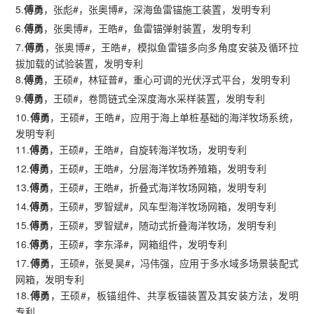
5.
傅勇
，张彪#，张奥博#，深海鱼雷锚施工装置，发明专利
6.
傅勇
，张奥博#，王皓#，鱼雷锚弹射装置，发明专利
7.
傅勇
，张奥博#，王皓#，模拟鱼雷锚多向多角度安装及循环拉
拔加载的试验装置，发明专利
8.
傅勇
，王硕#，林钲普#，重心可调的光伏浮式平台，发明专利
9.
傅勇
，王硕#，卷筒链式全深度海水采样装置，发明专利
10.
傅勇
，王硕#，王皓#，应用于海上单桩基础的海洋牧场系统，
发明专利
11.
傅勇
，王硕#，王皓#，自旋转海洋牧场，发明专利
12.
傅勇
，王硕#，王皓#，分层海洋牧场养殖箱，发明专利
13.
傅勇
，王硕#，王皓#，折叠式海洋牧场网箱，发明专利
14.
傅勇
，王硕#，罗智斌#，风车型海洋牧场网箱，发明专利
15.
傅勇
，王硕#，罗智斌#，随动式折叠海洋牧场，发明专利
16.
傅勇
，王硕#，李东泽#，网箱组件，发明专利
17.
傅勇
，王硕#，张旻昊#，冯伟强，应用于多水域多场景装配式
网箱，发明专利
18.
傅勇
，王硕#，板锚组件、共享板锚装置及其安装方法，发明
专利