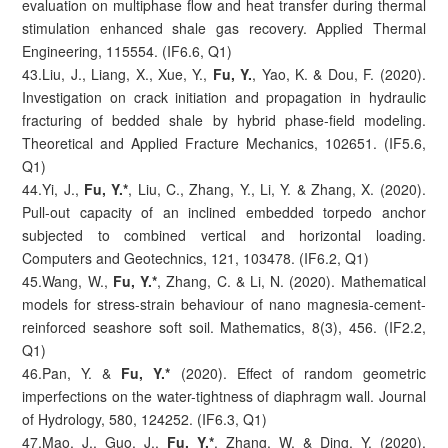
evaluation on multiphase flow and heat transfer during thermal
stimulation enhanced shale gas recovery. Applied Thermal
Engineering, 115554. (IF6.6, Q1)
43.Liu, J., Liang, X., Xue, Y.,
Fu, Y.
, Yao, K. & Dou, F. (2020).
Investigation on crack initiation and propagation in hydraulic
fracturing of bedded shale by hybrid phase-field modeling.
Theoretical and Applied Fracture Mechanics, 102651. (IF5.6,
Q1)
44.Yi, J.,
Fu, Y.*
, Liu, C., Zhang, Y., Li, Y. & Zhang, X. (2020).
Pull-out capacity of an inclined embedded torpedo anchor
subjected to combined vertical and horizontal loading.
Computers and Geotechnics, 121, 103478. (IF6.2, Q1)
45.Wang, W.,
Fu, Y.*
, Zhang, C. & Li, N. (2020). Mathematical
models for stress-strain behaviour of nano magnesia-cement-
reinforced seashore soft soil. Mathematics, 8(3), 456. (IF2.2,
Q1)
46.Pan, Y. &
Fu, Y.*
(2020). Effect of random geometric
imperfections on the water-tightness of diaphragm wall. Journal
of Hydrology, 580, 124252. (IF6.3, Q1)
47.Mao, J., Guo, J.,
Fu, Y.*
, Zhang, W. & Ding, Y. (2020).