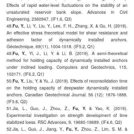
Effects of rapid water-level fluctuations on the stability of an
unsaturated reservoir bank slope. Advances in Civil
Engineering, 2360947. (IF1.6, Q3)
48.
Fu, Y.
, Li, Y., Liu, Y., Lee, F. H., Zhang, X. & Gu, H. (2019).
An effective stress theoretical model for shear resistance and
adhesion factor of dynamically installed anchors.
Géotechnique, 69(11), 1004-1018. (IF5.2, Q1)
49.
Fu, Y.
, Yi, J., Li, Y. & Li, B. (2019). A semi-theoretical
method for holding capacity of dynamically installed anchors
under inclined loading. Computers and Geotechnics, 115,
103171. (IF6.2, Q1)
50.
Fu, Y.
, Liu, Y. & Yu, J. (2019). Effects of reconsolidation time
on the holding capacity of deepwater dynamically installed
anchors. Canadian Geotechnical Journal. 56 (12): 1876-1888.
(IF3.6, Q2)
51.Jia, L., Guo, J., Zhou, Z.,
Fu, Y.
& Yao, K. (2019).
Experimental investigation on strength development of lime
stabilized loess. RSC Advances, 9, 19680-19689. (IF4.6, Q2)
52.Jia, L., Guo, J., Jiang, Y.,
Fu, Y.
, Zhou, Z., Lim, S. M. &