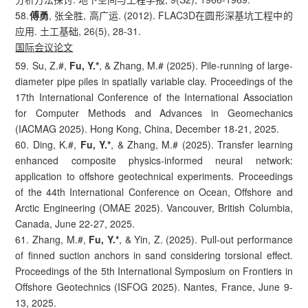
58.
傅勇
, 张全胜, 高广运. (2012). FLAC3D在圆形深基坑工程中的
应用. 土工基础, 26(5), 28-31.
国际会议论文
59. Su, Z.#,
Fu, Y.*
, & Zhang, M.# (2025). Pile-running of large-
diameter pipe piles in spatially variable clay. Proceedings of the
17th International Conference of the International Association
for Computer Methods and Advances in Geomechanics
(IACMAG 2025). Hong Kong, China, December 18-21, 2025.
60. Ding, K.#,
Fu, Y.*
, & Zhang, M.# (2025). Transfer learning
enhanced composite physics-informed neural network:
application to offshore geotechnical experiments. Proceedings
of the 44th International Conference on Ocean, Offshore and
Arctic Engineering (OMAE 2025). Vancouver, British Columbia,
Canada, June 22-27, 2025.
61. Zhang, M.#,
Fu, Y.*
, & Yin, Z. (2025). Pull-out performance
of finned suction anchors in sand considering torsional effect.
Proceedings of the 5th International Symposium on Frontiers in
Offshore Geotechnics (ISFOG 2025). Nantes, France, June 9-
13, 2025.