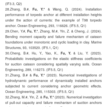
(IF3.3, Q2)
28.Zhang, B.#,
Fu, Y.*
& Wang, Q. (2024). Installation
performance of torpedo anchor at different installation heights
under the action of currents: the example of T98 torpedo
anchor. Ocean Engineering, 293, 116626. (IF5.5, Q1)
29.Chen, Y.#,
Fu, Y.*
, Zhang, M.#, Yin, Z. & Cheng, J. (2024).
Bending moment capacity and failure mechanism of caisson
foundations under monotonic and cyclic loading in clay. Marine
Structures, 93, 103520. (IF5.1, Q1)
30.Cheng, B.#, Hu, Y., Yao, K.,
Fu, Y.
& Liu, Y. (2023).
Probabilistic investigations on the elastic stiffness coefficients
for suction caisson considering spatially varying soils. Ocean
Engineering, 289, 116273. (IF5.5, Q1)
31.Zhang, B.# &
Fu, Y.*
(2023). Numerical investigations of
hydrodynamic performance of dynamically installed anchors
subjected to current considering anchor geometric effects.
Ocean Engineering, 285, 115303. (IF5.5, Q1)
32.Zhang, M.#, Yin, Z. &
Fu, Y.*
(2023). Numerical investigation
of pull-out capacity and failure mechanism of suction anchors