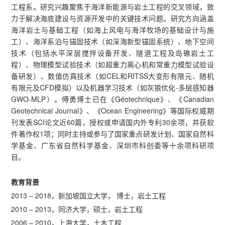
工程系。研究兴趣聚焦于海洋新能源与岩土工程的交叉领域，致
力于解决海底建设与资源开发中的关键技术问题。研究方向涵盖
海洋岩土与基础工程（如海上风电与海洋牧场的基础设计与施
工）、海洋系泊与锚固技术（如深海新型锚固系统）、地下空间
技术（包括水平深层搅拌设备开发、隧道工程及岛礁岩土工
程）、物理模型试验技术（如超重力离心机和常重力模型试验设
备研发）、数值仿真技术（如CEL和RITSS大变形有限元、随机
有限元及CFD模拟）以及机器学习技术（如灰狼优化‑多层感知器
GWO‑MLP）。傅勇博士已在《Géotechnique》、《Canadian
Geotechnical Journal》、《Ocean Engineering》等国际权威期
刊发表SCI论文近60篇，授权或申请国内外专利30余项，并获软
件著作权1项；同时主持或参与了国家重点研发计划、国家自然科
学基金、广东省自然科学基金、深圳市科创委等十余项科研项
目。
教育背景
2013 – 2018，新加坡国立大学， 博士，岩土工程
2010 – 2013，同济大学，硕士，岩土工程
2006 – 2010，上海大学，土木工程