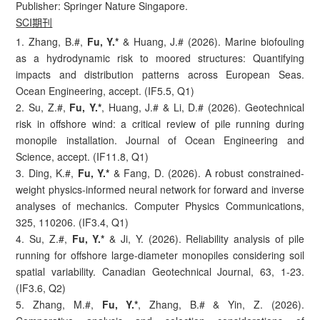
Publisher: Springer Nature Singapore.
SCI期刊
1. Zhang, B.#,
Fu, Y.*
& Huang, J.# (2026). Marine biofouling
as a hydrodynamic risk to moored structures: Quantifying
impacts and distribution patterns across European Seas.
Ocean Engineering, accept. (IF5.5, Q1)
2. Su, Z.#,
Fu, Y.*
, Huang, J.# & Li, D.# (2026). Geotechnical
risk in offshore wind: a critical review of pile running during
monopile installation. Journal of Ocean Engineering and
Science, accept. (IF11.8, Q1)
3. Ding, K.#,
Fu, Y.*
& Fang, D. (2026). A robust constrained-
weight physics-informed neural network for forward and inverse
analyses of mechanics. Computer Physics Communications,
325, 110206. (IF3.4, Q1)
4. Su, Z.#,
Fu, Y.*
& Ji, Y. (2026). Reliability analysis of pile
running for offshore large-diameter monopiles considering soil
spatial variability. Canadian Geotechnical Journal, 63, 1-23.
(IF3.6, Q2)
5. Zhang, M.#,
Fu, Y.*
, Zhang, B.# & Yin, Z. (2026).