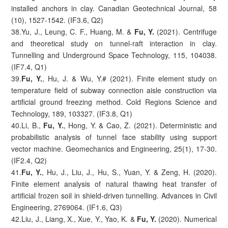
installed anchors in clay. Canadian Geotechnical Journal, 58
(10), 1527-1542. (IF3.6, Q2)
38.Yu, J., Leung, C. F., Huang, M. &
Fu, Y.
(2021). Centrifuge
and theoretical study on tunnel-raft interaction in clay.
Tunnelling and Underground Space Technology, 115, 104038.
(IF7.4, Q1)
39.
Fu, Y.
, Hu, J. & Wu, Y.# (2021). Finite element study on
temperature field of subway connection aisle construction via
artificial ground freezing method. Cold Regions Science and
Technology, 189, 103327. (IF3.8, Q1)
40.Li, B.,
Fu, Y.
, Hong, Y. & Cao, Z. (2021). Deterministic and
probabilistic analysis of tunnel face stability using support
vector machine. Geomechanics and Engineering, 25(1), 17-30.
(IF2.4, Q2)
41.
Fu, Y.
, Hu, J., Liu, J., Hu, S., Yuan, Y. & Zeng, H. (2020).
Finite element analysis of natural thawing heat transfer of
artificial frozen soil in shield-driven tunnelling. Advances in Civil
Engineering, 2769064. (IF1.6, Q3)
42.Liu, J., Liang, X., Xue, Y., Yao, K. &
F
u, Y.
(2020). Numerical