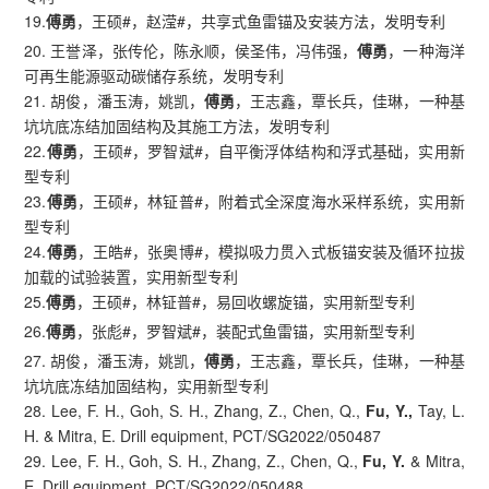
19.
傅勇
，王硕#，赵滢#，共享式鱼雷锚及安装方法，发明专利
20. 王誉泽，张传伦，陈永顺，侯圣伟，冯伟强，
傅勇
，一种海洋
可再生能源驱动碳储存系统，发明专利
21. 胡俊，潘玉涛，姚凯，
傅勇
，王志鑫，覃长兵，佳琳，一种基
坑坑底冻结加固结构及其施工方法，发明专利
22.
傅勇
，王硕#，罗智斌#，自平衡浮体结构和浮式基础，实用新
型专利
23.
傅勇
，王硕#，林钲普#，附着式全深度海水采样系统，实用新
型专利
24.
傅勇
，王皓#，张奥博#，模拟吸力贯入式板锚安装及循环拉拔
加载的试验装置，实用新型专利
25.
傅勇
，王硕#，林钲普#，易回收螺旋锚，实用新型专利
26.
傅勇
，张彪#，罗智斌#，装配式鱼雷锚，实用新型专利
27. 胡俊，潘玉涛，姚凯，
傅勇
，王志鑫，覃长兵，佳琳，一种基
坑坑底冻结加固结构，实用新型专利
28. Lee, F. H., Goh, S. H., Zhang, Z., Chen, Q.,
Fu, Y.,
Tay, L.
H. & Mitra, E. Drill equipment, PCT/SG2022/050487
29. Lee, F. H., Goh, S. H., Zhang, Z., Chen, Q.,
Fu, Y.
& Mitra,
E. Drill equipment, PCT/SG2022/050488