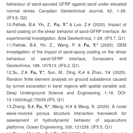
behaviour of sand-epoxied GFRP against sand under elevated
normal stress. Canadian Geotechnical Journal, 62, 1-28.
(IF3.6, Q2)
10.Pathak, B.#, Yin, Z.,
Fu, Y.*
& Luo, Z.# (2025). Impact of
sand coating on the shear behavior of sand-GFRP interface: An
experimental investigation. Acta Geotechnica, 1-29. (IF5.7, Q1)
11.Pathak, B.#, Yin, Z., Wang, P. &
Fu, Y.*
(2025). DEM
investigation of the impact of sand-epoxy coating on the shear
behaviour of sand-GFRP interface. Computers and
Geotechnics, 188, 107513. (IF6.2, Q1)
12.Su, Z.#,
Fu, Y.*
, Sun, M., Ding, K.# & Zhao, Y.# (2025).
Random finite element analysis on ground subsidence caused
by tunnel excavation in karst regions with spatial variable soil.
Deep Underground Science and Engineering, 1-18. DOI:
10.1002/dug2.70039 (IF5, Q1)
13.Zhang, B.#,
Fu, Y.*
, Wang, H.# & Wang, X. (2025). A novel
wave-moored porous structure interaction framework for
assessment of hydrodynamic behavior of aquaculture
platforms. Ocean Engineering, 330, 121238. (IF5.5, Q1)