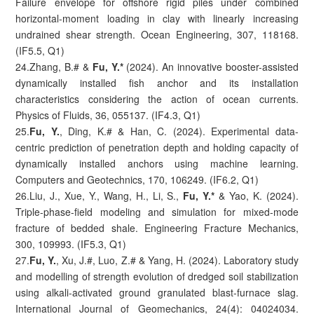
Failure envelope for offshore rigid piles under combined
horizontal-moment loading in clay with linearly increasing
undrained shear strength. Ocean Engineering, 307, 118168.
(IF5.5, Q1)
24.Zhang, B.# &
Fu, Y.*
(2024). An innovative booster-assisted
dynamically installed fish anchor and its installation
characteristics considering the action of ocean currents.
Physics of Fluids, 36, 055137. (IF4.3, Q1)
25.
Fu, Y.
, Ding, K.# & Han, C. (2024). Experimental data-
centric prediction of penetration depth and holding capacity of
dynamically installed anchors using machine learning.
Computers and Geotechnics, 170, 106249. (IF6.2, Q1)
26.Liu, J., Xue, Y., Wang, H., Li, S.,
Fu, Y.*
& Yao, K. (2024).
Triple-phase-field modeling and simulation for mixed-mode
fracture of bedded shale. Engineering Fracture Mechanics,
300, 109993. (IF5.3, Q1)
27.
Fu, Y.
, Xu, J.#, Luo, Z.# & Yang, H. (2024). Laboratory study
and modelling of strength evolution of dredged soil stabilization
using alkali-activated ground granulated blast-furnace slag.
International Journal of Geomechanics, 24(4): 04024034.