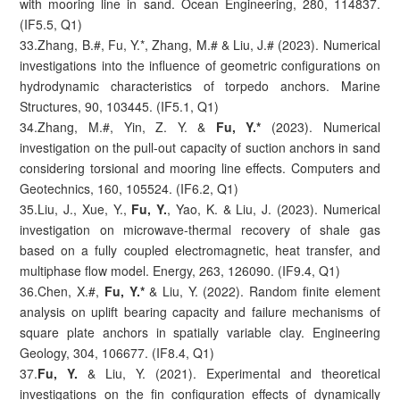
with mooring line in sand. Ocean Engineering, 280, 114837.
(IF5.5, Q1)
33.Zhang, B.#, Fu, Y.*, Zhang, M.# & Liu, J.# (2023). Numerical
investigations into the influence of geometric configurations on
hydrodynamic characteristics of torpedo anchors. Marine
Structures, 90, 103445. (IF5.1, Q1)
34.Zhang, M.#, Yin, Z. Y. &
Fu, Y.*
(2023). Numerical
investigation on the pull-out capacity of suction anchors in sand
considering torsional and mooring line effects. Computers and
Geotechnics, 160, 105524. (IF6.2, Q1)
35.Liu, J., Xue, Y.,
Fu, Y.
, Yao, K. & Liu, J. (2023). Numerical
investigation on microwave-thermal recovery of shale gas
based on a fully coupled electromagnetic, heat transfer, and
multiphase flow model. Energy, 263, 126090. (IF9.4, Q1)
36.Chen, X.#,
Fu, Y.*
& Liu, Y. (2022). Random finite element
analysis on uplift bearing capacity and failure mechanisms of
square plate anchors in spatially variable clay. Engineering
Geology, 304, 106677. (IF8.4, Q1)
37.
Fu, Y.
& Liu, Y. (2021). Experimental and theoretical
investigations on the fin configuration effects of dynamically