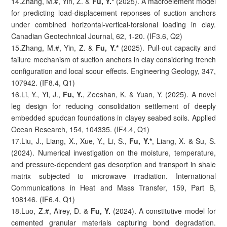
14.Zhang, M.#, Yin, Z. &
Fu, Y.*
(2025). A macroelement model
for predicting load-displacement reponses of suction anchors
under combined horizontal-vertical-torsional loading in clay.
Canadian Geotechnical Journal, 62, 1-20. (IF3.6, Q2)
15.Zhang, M.#, Yin, Z. &
Fu, Y.*
(2025). Pull-out capacity and
failure mechanism of suction anchors in clay considering trench
configuration and local scour effects. Engineering Geology, 347,
107942. (IF8.4, Q1)
16.Li, Y., Yi, J.,
Fu, Y.
, Zeeshan, K. & Yuan, Y. (2025). A novel
leg design for reducing consolidation settlement of deeply
embedded spudcan foundations in clayey seabed soils. Applied
Ocean Research, 154, 104335. (IF4.4, Q1)
17.Liu, J., Liang, X., Xue, Y., Li, S.,
Fu, Y.*
, Liang, X. & Su, S.
(2024). Numerical investigation on the moisture, temperature,
and pressure-dependent gas desorption and transport in shale
matrix subjected to microwave irradiation. International
Communications in Heat and Mass Transfer, 159, Part B,
108146. (IF6.4, Q1)
18.Luo, Z.#, Airey, D. &
Fu, Y.
(2024). A constitutive model for
cemented granular materials capturing bond degradation.