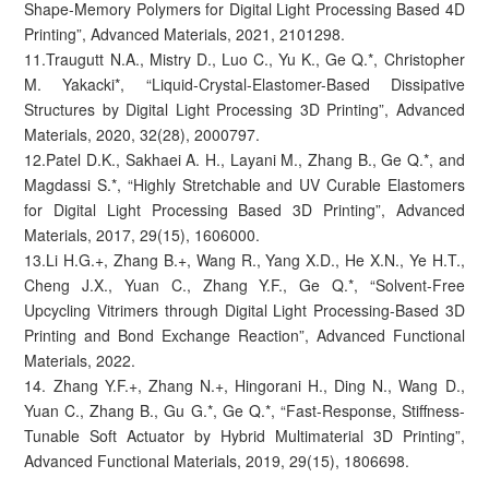
Shape-Memory Polymers for Digital Light Processing Based 4D
Printing”, Advanced Materials, 2021, 2101298.
11.Traugutt N.A., Mistry D., Luo C., Yu K., Ge Q.*, Christopher
M. Yakacki*, “Liquid-Crystal-Elastomer-Based Dissipative
Structures by Digital Light Processing 3D Printing”, Advanced
Materials, 2020, 32(28), 2000797.
12.Patel D.K., Sakhaei A. H., Layani M., Zhang B., Ge Q.*, and
Magdassi S.*, “Highly Stretchable and UV Curable Elastomers
for Digital Light Processing Based 3D Printing”, Advanced
Materials, 2017, 29(15), 1606000.
13.Li H.G.+, Zhang B.+, Wang R., Yang X.D., He X.N., Ye H.T.,
Cheng J.X., Yuan C., Zhang Y.F., Ge Q.*, “Solvent-Free
Upcycling Vitrimers through Digital Light Processing-Based 3D
Printing and Bond Exchange Reaction”, Advanced Functional
Materials, 2022.
14. Zhang Y.F.+, Zhang N.+, Hingorani H., Ding N., Wang D.,
Yuan C., Zhang B., Gu G.*, Ge Q.*, “Fast-Response, Stiffness-
Tunable Soft Actuator by Hybrid Multimaterial 3D Printing”,
Advanced Functional Materials, 2019, 29(15), 1806698.