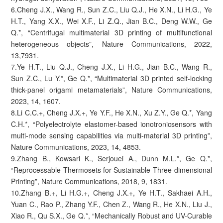
6.Cheng J.X., Wang R., Sun Z.C., Liu Q.J., He X.N., Li H.G., Ye
H.T., Yang X.X., Wei X.F., Li Z.Q., Jian B.C., Deng W.W., Ge
Q.*, “Centrifugal multimaterial 3D printing of multifunctional
heterogeneous objects”, Nature Communications, 2022,
13,7931.
7.Ye H.T., Liu Q.J., Cheng J.X., Li H.G., Jian B.C., Wang R.,
Sun Z.C., Lu Y.*, Ge Q.*, “Multimaterial 3D printed self-locking
thick-panel origami metamaterials”, Nature Communications,
2023, 14, 1607.
8.Li C.C.+, Cheng J.X.+, Ye Y.F., He X.N., Xu Z.Y., Ge Q.*, Yang
C.H.*, “Polyelectrolyte elastomer-based ionotronicsensors with
multi-mode sensing capabilities via multi-material 3D printing”,
Nature Communications, 2023, 14, 4853.
9.Zhang B., Kowsari K., Serjouei A., Dunn M.L.*, Ge Q.*,
“Reprocessable Thermosets for Sustainable Three-dimensional
Printing”, Nature Communications, 2018, 9, 1831.
10.Zhang B.+, Li H.G.+, Cheng J.X.+, Ye H.T., Sakhaei A.H.,
Yuan C., Rao P., Zhang Y.F., Chen Z., Wang R., He X.N., Liu J.,
Xiao R., Qu S.X., Ge Q.*, “Mechanically Robust and UV-Curable