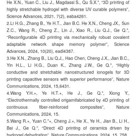
He X.N., Yuan C., Liu J., Magdassi S., Qu S.X.*, “3D printing of
highly stretchable hydrogel with diverse UV curable polymers”,
Science Advances, 2021, 7(2), eaba4261.
2.Li H.G., Zhang B., Ye H.T., Jian B.C. He X.N., Cheng JX., Sun
Z.C., Wang R., Cheng Z., Lin J., Xiao R., Liu Q.J., Ge Q.*,
“Reconfigurable 4D printing via mechanically robust covalent
adaptable network shape memory polymer”, Science
Advances, 2024, 10(20), eadl4387.
3.He X.N., Zhang B., Liu Q.J., Hao Chen, Cheng J.X., Jian B.C.,
Yin H.L., Li H.G., Duan K., Zhang J.W., Ge Q.*, “Highly
conductive and stretchable nanostructured ionogels for 3D
printing capacitive sensors with superior performance”, Nature
Communications, 2024, 15,6431.
4.Wang Y.H.+, Ye H.T.+, He J., Ge Q.*, Xiong Y.,
“Electrothermally controlled origamifabricated by 4D printing of
continuous fiber-reinforced composites”, Nature
Communications, 2024, 15.
5.Wang R.+, Yuan C.*+, Cheng J.+, He X., Ye H., Jian B., Li H.,
Bai J., Ge Q.*, “Direct 4D printing of ceramics driven by
hydrogel dehydration”, Nature Communications, 2024, 15, 758