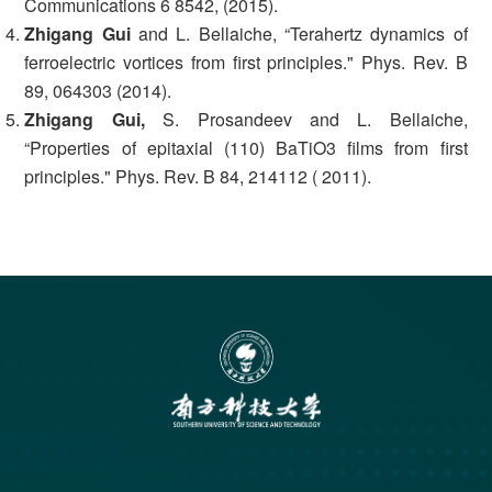
Communications 6 8542, (2015).
Zhigang Gui
and L. Bellaiche, “Terahertz dynamics of
ferroelectric vortices from first principles." Phys. Rev. B
89, 064303 (2014).
Zhigang Gui,
S. Prosandeev and L. Bellaiche,
“Properties of epitaxial (110) BaTiO3 films from first
principles." Phys. Rev. B 84, 214112 ( 2011).