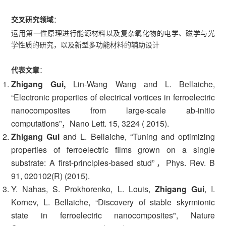
交叉研究领域
：
运用第一性原理进行能源材料以及复杂氧化物的电学、磁学与光
学性质的研究，以及新型多功能材料的辅助设计
代表文章
：
Zhigang Gui,
Lin-Wang Wang and L. Bellaiche,
“Electronic properties of electrical vortices in ferroelectric
nanocomposites from large-scale ab-initio
computations”，Nano Lett. 15, 3224 ( 2015).
Zhigang Gui
and L. Bellaiche, “Tuning and optimizing
properties of ferroelectric films grown on a single
substrate: A first-principles-based stud”，Phys. Rev. B
91, 020102(R) (2015).
Y. Nahas, S. Prokhorenko, L. Louis,
Zhigang Gui
, I.
Kornev, L. Bellaiche, “Discovery of stable skyrmionic
state in ferroelectric nanocomposites", Nature