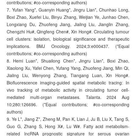
contributions; #co-corresponding authors)
7. Yufan Yang*, Guanyin Huang*, Jingru Lian*, Chunhao Long,
Boxi Zhao, Xuefei Liu, Binyu Zhang, Weijian Ye, Junhao Chen,
Longxiang Du, Zhuofeng Jiang, Jialing Liu, Jianglin Zhang,
Chengzhi Hu#, Qingfeng Chen#, Xin Hong#. Circulating tumour
cell clusters: isolation, biological significance and therapeutic
implications. BMJ Oncology. 2024;3:e000437. (*Equal
contributions; #co-corresponding authors)
8. Hemi Luan*, Shuailong Chen*, Jingru Lian*, Boxi Zhao,
Xiaolong Xu, Yafei Chen, Yufang Yang, Zhuofeng Jiang, Min Qi,
Jialing Liu, Wenyong Zhang, Tiangang Luan, Xin Hong#.
Biofluorescence imaging-guided spatial metabolic tracing: In
vivo tracking of metabolic activity in circulating tumor cell-
mediated multi-organ metastases. Talanta. 2024 Aug
10;280:126696. (*Equal contributions; #co-corresponding
authors)
9. Ye L*, Jiang Z*, Zheng M, Pan K, Lian J, Ju B, Liu X, Tang S,
Guo G, Zhang S, Hong X#, Lu W#. Fatty acid metabolism-
related lncRNA prognostic signature for serous ovarian