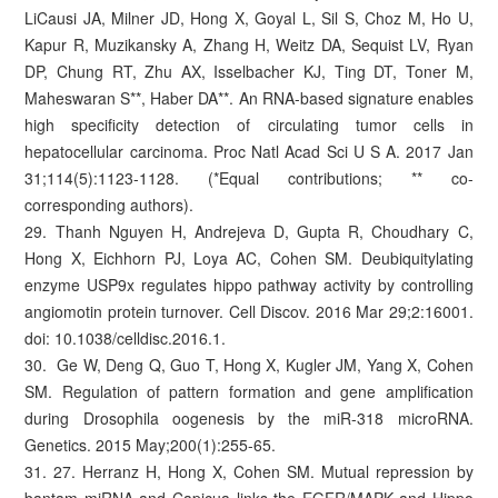
LiCausi JA, Milner JD, Hong X, Goyal L, Sil S, Choz M, Ho U,
Kapur R, Muzikansky A, Zhang H, Weitz DA, Sequist LV, Ryan
DP, Chung RT, Zhu AX, Isselbacher KJ, Ting DT, Toner M,
Maheswaran S**, Haber DA**. An RNA-based signature enables
high specificity detection of circulating tumor cells in
hepatocellular carcinoma. Proc Natl Acad Sci U S A. 2017 Jan
31;114(5):1123-1128. (*Equal contributions; ** co-
corresponding authors).
29. Thanh Nguyen H, Andrejeva D, Gupta R, Choudhary C,
Hong X, Eichhorn PJ, Loya AC, Cohen SM. Deubiquitylating
enzyme USP9x regulates hippo pathway activity by controlling
angiomotin protein turnover. Cell Discov. 2016 Mar 29;2:16001.
doi: 10.1038/celldisc.2016.1.
30. Ge W, Deng Q, Guo T, Hong X, Kugler JM, Yang X, Cohen
SM. Regulation of pattern formation and gene amplification
during Drosophila oogenesis by the miR-318 microRNA.
Genetics. 2015 May;200(1):255-65.
31. 27. Herranz H, Hong X, Cohen SM. Mutual repression by