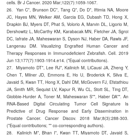
cells. Br J Cancer. 2020 Mar;122(7):1059-1067.
26. Yan C*, Brunson DC*, Tang Q*, Do D*, Iftimia NA, Moore
JC, Hayes MN, Welker AM, Garcia EG, Dubash TD, Hong X,
Drapkin BJ, Myers DT, Phat S, Volorio A, Marvin DL, Ligorio M,
Dershowitz L, McCarthy KM, Karabacak MN, Fletcher JA, Sgroi
DC, Iafrate JA, Maheswaran S, Dyson NJ, Haber DA, Rawls JF,
Langenau DM. Visualizing Engrafted Human Cancer and
Therapy Responses in Immunodeficient Zebrafish. Cell. 2019
Jun 13;177(7):1903-1914.e14. (*Equal contributions).
27. Miyamoto DT*, Lee RJ*, Kalinich M, LiCausi JA, Zheng Y,
Chen T, Milner JD, Emmons E, Ho U, Broderick K, Silva E,
Javaid S, Kwan TT, Hong X, Dahl DM, McGovern FJ, Efstathiou
JA, Smith MR, Sequist LV, Kapur R, Wu CL, Stott SL, Ting DT,
Giobbie-Hurder A, Toner M, Maheswaran S**, Haber DA**. An
RNA-Based Digital Circulating Tumor Cell Signature Is
Predictive of Drug Response and Early Dissemination in
Prostate Cancer. Cancer Discov. 2018 Mar;8(3):288-303.
(*Equal contributions; ** co-corresponding authors).
28. Kalinich M*, Bhan I*, Kwan TT, Miyamoto DT, Javaid S,