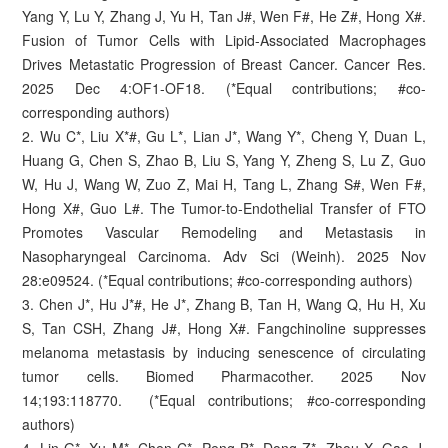
Yang Y, Lu Y, Zhang J, Yu H, Tan J#, Wen F#, He Z#, Hong X#.
Fusion of Tumor Cells with Lipid-Associated Macrophages
Drives Metastatic Progression of Breast Cancer. Cancer Res.
2025 Dec 4:OF1-OF18. (*Equal contributions; #co-
corresponding authors)
2. Wu C*, Liu X*#, Gu L*, Lian J*, Wang Y*, Cheng Y, Duan L,
Huang G, Chen S, Zhao B, Liu S, Yang Y, Zheng S, Lu Z, Guo
W, Hu J, Wang W, Zuo Z, Mai H, Tang L, Zhang S#, Wen F#,
Hong X#, Guo L#. The Tumor-to-Endothelial Transfer of FTO
Promotes Vascular Remodeling and Metastasis in
Nasopharyngeal Carcinoma. Adv Sci (Weinh). 2025 Nov
28:e09524. (*Equal contributions; #co-corresponding authors)
3. Chen J*, Hu J*#, He J*, Zhang B, Tan H, Wang Q, Hu H, Xu
S, Tan CSH, Zhang J#, Hong X#. Fangchinoline suppresses
melanoma metastasis by inducing senescence of circulating
tumor cells. Biomed Pharmacother. 2025 Nov
14;193:118770. (*Equal contributions; #co-corresponding
authors)