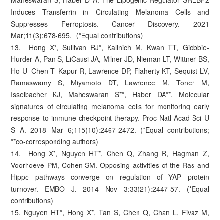
Maheswaran S, Haber D A. The Lipogenic Regulator SREBP2
Induces Transferrin in Circulating Melanoma Cells and
Suppresses Ferroptosis. Cancer Discovery, 2021
Mar;11(3):678-695.（*Equal contributions）
13. Hong X*, Sullivan RJ*, Kalinich M, Kwan TT, Giobbie-
Hurder A, Pan S, LiCausi JA, Milner JD, Nieman LT, Wittner BS,
Ho U, Chen T, Kapur R, Lawrence DP, Flaherty KT, Sequist LV,
Ramaswamy S, Miyamoto DT, Lawrence M, Toner M,
Isselbacher KJ, Maheswaran S**, Haber DA**. Molecular
signatures of circulating melanoma cells for monitoring early
response to immune checkpoint therapy. Proc Natl Acad Sci U
S A. 2018 Mar 6;115(10):2467-2472. (*Equal contributions;
**co-corresponding authors)
14. Hong X*, Nguyen HT*, Chen Q, Zhang R, Hagman Z,
Voorhoeve PM, Cohen SM. Opposing activities of the Ras and
Hippo pathways converge on regulation of YAP protein
turnover. EMBO J. 2014 Nov 3;33(21):2447-57. (*Equal
contributions)
15. Nguyen HT*, Hong X*, Tan S, Chen Q, Chan L, Fivaz M,