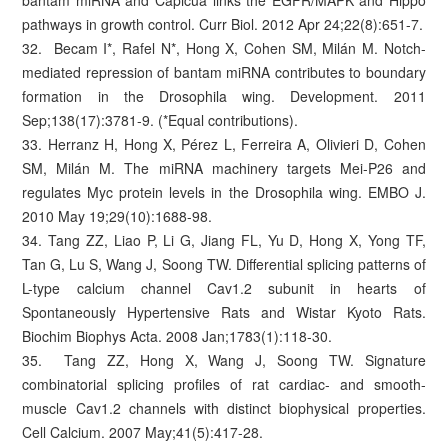
bantam miRNA and Capicua links the EGFR/MAPK and Hippo
pathways in growth control. Curr Biol. 2012 Apr 24;22(8):651-7.
32. Becam I*, Rafel N*, Hong X, Cohen SM, Milán M. Notch-
mediated repression of bantam miRNA contributes to boundary
formation in the Drosophila wing. Development. 2011
Sep;138(17):3781-9. (*Equal contributions).
33. Herranz H, Hong X, Pérez L, Ferreira A, Olivieri D, Cohen
SM, Milán M. The miRNA machinery targets Mei-P26 and
regulates Myc protein levels in the Drosophila wing. EMBO J.
2010 May 19;29(10):1688-98.
34. Tang ZZ, Liao P, Li G, Jiang FL, Yu D, Hong X, Yong TF,
Tan G, Lu S, Wang J, Soong TW. Differential splicing patterns of
L-type calcium channel Cav1.2 subunit in hearts of
Spontaneously Hypertensive Rats and Wistar Kyoto Rats.
Biochim Biophys Acta. 2008 Jan;1783(1):118-30.
35. Tang ZZ, Hong X, Wang J, Soong TW. Signature
combinatorial splicing profiles of rat cardiac- and smooth-
muscle Cav1.2 channels with distinct biophysical properties.
Cell Calcium. 2007 May;41(5):417-28.