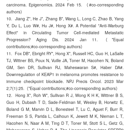
carcinoma. Epigenomics. 2024 Feb 15. （#co-corresponding
authors）
10. Jiang Z*, He J*, Zhang B*, Wang L, Long C, Zhao B, Yang
Y, Du L, Luo W#, Hu J#, Hong X#. A Potential "Anti-Warburg
Effect" in Circulating Tumor Cell-mediated Metastatic
Progression? Aging Dis. 2024 Jan 11. （*Equal
contributions;#co-corresponding authors）
11. Fox DB*, Ebright RY*, Hong X*, Russell HC, Guo H, LaSalle
TJ, Wittner BS, Poux N, Vuille JA, Toner M, Hacohen N, Boland
GM, Sen DR, Sullivan RJ, Maheswaran S#, Haber DA#.
Downregulation of KEAP1 in melanoma promotes resistance to
immune checkpoint blockade. NPJ Precis Oncol. 2023 Mar
2;7(1):25.（*Equal contributions;#co-corresponding authors）
12. Hong X*, Roh W*, Sullivan R J, Wong K H K, Wittner B S,
Guo H, Dubash T D, Sade-Feldman M, Wesley B, Horwitz E,
Boland G M, Marvin D L, Bonesteel T, Lu C, Aguet F, Burr R,
Freeman S S, Parida L, Calhoun K, Jewett M K, Nieman L T,
Hacohen N, Naar A M, Ting D T, Toner M, Stott S L, Getz G,