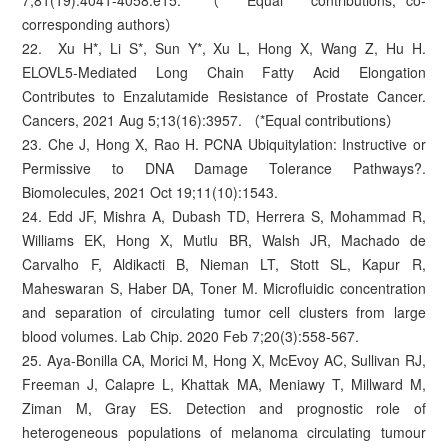
7;81(19):4041-4058.e15.（*Equal contributions;**co-
corresponding authors）
22. Xu H*, Li S*, Sun Y*, Xu L, Hong X, Wang Z, Hu H.
ELOVL5-Mediated Long Chain Fatty Acid Elongation
Contributes to Enzalutamide Resistance of Prostate Cancer.
Cancers, 2021 Aug 5;13(16):3957. （*Equal contributions）
23. Che J, Hong X, Rao H. PCNA Ubiquitylation: Instructive or
Permissive to DNA Damage Tolerance Pathways?.
Biomolecules, 2021 Oct 19;11(10):1543.
24. Edd JF, Mishra A, Dubash TD, Herrera S, Mohammad R,
Williams EK, Hong X, Mutlu BR, Walsh JR, Machado de
Carvalho F, Aldikacti B, Nieman LT, Stott SL, Kapur R,
Maheswaran S, Haber DA, Toner M. Microfluidic concentration
and separation of circulating tumor cell clusters from large
blood volumes. Lab Chip. 2020 Feb 7;20(3):558-567.
25. Aya-Bonilla CA, Morici M, Hong X, McEvoy AC, Sullivan RJ,
Freeman J, Calapre L, Khattak MA, Meniawy T, Millward M,
Ziman M, Gray ES. Detection and prognostic role of
heterogeneous populations of melanoma circulating tumour