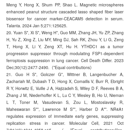
Meng Y, Hong X, Shum PP, Shao L. Magnetic microspheres
enhanced peanut structure cascaded lasso shaped fiber laser
biosensor for cancer marker-CEACAM5 detection in serum.
Talanta. 2024 Jan 5;271:125625.
20. Yuan S*, Xi S*, Weng H*, Guo MM, Zhang JH, Yu ZP, Zhang
H, Yu Z, Xing Z, Liu MY, Ming DJ, Sah RK, Zhou Y, Li G, Zeng
T, Hong X, Li Y, Zeng XT, Hu H. YTHDC1 as a tumor
progression suppressor through modulating FSP1-dependent
ferroptosis suppression in lung cancer. Cell Death Differ. 2023
Dec;30(12):2477-2490.（*Equal contributions）
21. Guo H S*, Golczer G*, Wittner B, Langenbucher A,
Zachariah M, Dubash T D, Hong X, Comaills V, Burr R, Ebright
R Y, Horwitz E, Vuille J A, Hajizadeh S, Wiley D F, Reeves B A,
Zhang J M, Niederhoffer K L, Lu C Y, Wesley B, Ho U, Nieman
L T, Toner M, Vasudevan S, Zou L, Mostoslavsky R,
Maheswaran S**, Lawrence M S**, Harber D A**. NR4A1
regulates expression of immediate early genes, suppressing
replication stress in cancer. Molecular Cell, 2021 Oct