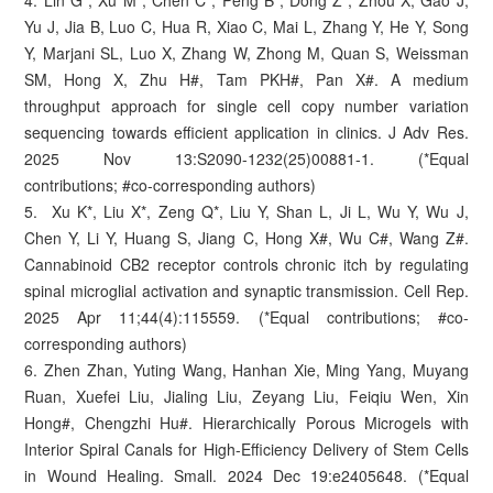
4. Lin G*, Xu M*, Chen C*, Peng B*, Dong Z*, Zhou X, Gao J,
Yu J, Jia B, Luo C, Hua R, Xiao C, Mai L, Zhang Y, He Y, Song
Y, Marjani SL, Luo X, Zhang W, Zhong M, Quan S, Weissman
SM, Hong X, Zhu H#, Tam PKH#, Pan X#. A medium
throughput approach for single cell copy number variation
sequencing towards efficient application in clinics. J Adv Res.
2025 Nov 13:S2090-1232(25)00881-1. (*Equal
contributions; #co-corresponding authors)
5. Xu K*, Liu X*, Zeng Q*, Liu Y, Shan L, Ji L, Wu Y, Wu J,
Chen Y, Li Y, Huang S, Jiang C, Hong X#, Wu C#, Wang Z#.
Cannabinoid CB2 receptor controls chronic itch by regulating
spinal microglial activation and synaptic transmission. Cell Rep.
2025 Apr 11;44(4):115559. (*Equal contributions; #co-
corresponding authors)
6. Zhen Zhan, Yuting Wang, Hanhan Xie, Ming Yang, Muyang
Ruan, Xuefei Liu, Jialing Liu, Zeyang Liu, Feiqiu Wen, Xin
Hong#, Chengzhi Hu#. Hierarchically Porous Microgels with
Interior Spiral Canals for High-Efficiency Delivery of Stem Cells
in Wound Healing. Small. 2024 Dec 19:e2405648. (*Equal