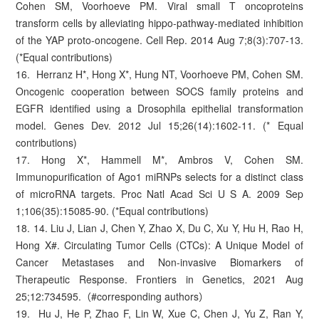
Cohen SM, Voorhoeve PM. Viral small T oncoproteins
transform cells by alleviating hippo-pathway-mediated inhibition
of the YAP proto-oncogene. Cell Rep. 2014 Aug 7;8(3):707-13.
(*Equal contributions)
16. Herranz H*, Hong X*, Hung NT, Voorhoeve PM, Cohen SM.
Oncogenic cooperation between SOCS family proteins and
EGFR identified using a Drosophila epithelial transformation
model. Genes Dev. 2012 Jul 15;26(14):1602-11. (* Equal
contributions)
17. Hong X*, Hammell M*, Ambros V, Cohen SM.
Immunopurification of Ago1 miRNPs selects for a distinct class
of microRNA targets. Proc Natl Acad Sci U S A. 2009 Sep
1;106(35):15085-90. (*Equal contributions)
18. 14. Liu J, Lian J, Chen Y, Zhao X, Du C, Xu Y, Hu H, Rao H,
Hong X#. Circulating Tumor Cells (CTCs): A Unique Model of
Cancer Metastases and Non-invasive Biomarkers of
Therapeutic Response. Frontiers in Genetics, 2021 Aug
25;12:734595.（#corresponding authors）
19. Hu J, He P, Zhao F, Lin W, Xue C, Chen J, Yu Z, Ran Y,