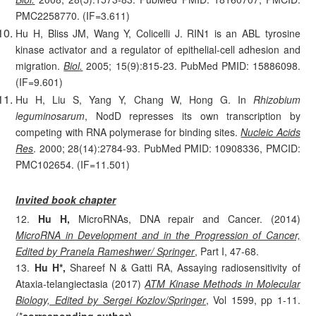
PMC2258770. (IF=3.611)
Hu H, Bliss JM, Wang Y, Colicelli J. RIN1 is an ABL tyrosine
kinase activator and a regulator of epithelial-cell adhesion and
migration.
Biol
.
2005; 15(9):815-23. PubMed PMID: 15886098.
(IF=9.601)
Hu H, Liu S, Yang Y, Chang W, Hong G. In
Rhizobium
leguminosarum
, NodD represses its own transcription by
competing with RNA polymerase for binding sites.
Nucleic Acids
Res
. 2000; 28(14):2784-93. PubMed PMID: 10908336, PMCID:
PMC102654. (IF=11.501)
Invited book chapter
12.
Hu H,
MicroRNAs, DNA repair and Cancer. (2014)
MicroRNA in Development and in the Progression of Cancer,
Edited by Pranela Rameshwer/ Springer
, Part I, 47-68.
13.
Hu H*,
Shareef N & Gatti RA, Assaying radiosensitivity of
Ataxia-telangiectasia (2017)
ATM Kinase Methods in Molecular
Biology, Edited by Sergei Kozlov/Springer
, Vol 1599, pp 1-11.