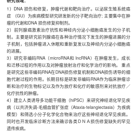
研究领域：
1）DNA 损伤和修复，肿瘤代谢和靶向治疗。以泌尿生殖系统癌
症 （GU）为疾病模型研究研发新的分子靶向治疗; 主要集中在肿
瘤的代谢和DNA 损伤修复抑制剂。
2）前列腺癌激素治疗抗性和神经内分泌小细胞癌发生的分子机
制。主要是研究前列腺癌在各种治疗情况下发生的肿瘤进展的分
子机制，包括肿瘤进入休眠和重新复发以及神经内分泌小细胞癌
的进展。
3）研究非编码RNA（microRNA和 lncRNA）在肿瘤发生，成长
和迁移过程的作用以及对肿瘤放射治疗和化学治疗的影响。 重点
是研究这些非编码RNA在DNA损伤修复机制和DNA损伤诱导的细
胞代谢过程的作用。长期目标是研发非编码RNA作为临床肿瘤诊
断和治疗的生物标记以及作为放疗和化疗的敏感剂来对抗放疗／
化疗抗性的肿瘤。
4）建立人类诱导多功能干细胞（hiPSC）来研究神经退化罕见疾
病（以共济失调-毛细血管扩张症（Ataxia-telangiectasia）为疾病
模型）和筛选小分子化学化合物来治疗这些神经退化罕见疾病。
同时也开发临床诊断方法来确诊各类ＤＮＡ损伤修复缺失的罕见
遗传疾病。