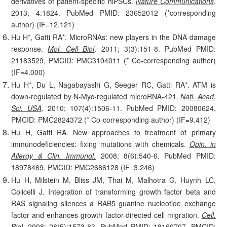
derivatives of patient-specific hiPSCs.
Nature Communications
.
2013; 4:1824. PubMed PMID: 23652012 (*corresponding
author) (IF=12.121)
Hu H*, Gatti RA*. MicroRNAs: new players in the DNA damage
response.
Mol. Cell Biol
. 2011; 3(3):151-8. PubMed PMID:
21183529, PMCID: PMC3104011 (* Co-corresponding author)
(IF=4.000)
Hu H*, Du L, Nagabayashi G, Seeger RC, Gatti RA*. ATM is
down-regulated by N-Myc-regulated microRNA-421.
Natl. Acad.
Sci. USA
. 2010; 107(4):1506-11. PubMed PMID: 20080624,
PMCID: PMC2824372 (* Co-corresponding author) (IF=9.412)
Hu H, Gatti RA. New approaches to treatment of primary
immunodeficiencies: fixing mutations with chemicals.
Opin. in
Allergy & Clin. Immunol
.
2008; 8(6):540-6. PubMed PMID:
18978469, PMCID: PMC2686128 (IF=3.246)
Hu H, Milstein M, Bliss JM, Thai M, Malhotra G, Huynh LC,
Colicelli J. Integration of transforming growth factor beta and
RAS signaling silences a RAB5 guanine nucleotide exchange
factor and enhances growth factor-directed cell migration.
Cell.
Biol
.
2008; 28(5):1573-83. PubMed PMID: 18160707, PMCID: