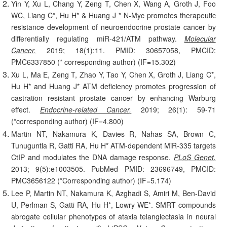
Yin Y, Xu L, Chang Y, Zeng T, Chen X, Wang A, Groth J, Foo
WC, Liang C*, Hu H* & Huang J * N-Myc promotes therapeutic
resistance development of neuroendocrine prostate cancer by
differentially regulating miR-421/ATM pathway.
Molecular
Cancer
.
2019; 18(1):11. PMID: 30657058, PMCID:
PMC6337850 (* corresponding author) (IF=15.302)
Xu L, Ma E, Zeng T, Zhao Y, Tao Y, Chen X, Groth J, Liang C*,
Hu H* and Huang J* ATM deficiency promotes progression of
castration resistant prostate cancer by enhancing Warburg
effect.
Endocrine-related Cancer
.
2019; 26(1): 59-71
(*corresponding author) (IF=4.800)
Martin NT, Nakamura K, Davies R, Nahas SA, Brown C,
Tunuguntla R, Gatti RA, Hu H* ATM-dependent MiR-335 targets
CtIP and modulates the DNA damage response.
PLoS Genet.
2013; 9(5):e1003505. PubMed PMID: 23696749, PMCID:
PMC3656122 (*Corresponding author) (IF=5.174)
Lee P, Martin NT, Nakamura K, Azghadi S, Amiri M, Ben-David
U, Perlman S, Gatti RA, Hu H*, Lowry WE*. SMRT compounds
abrogate cellular phenotypes of ataxia telangiectasia in neural