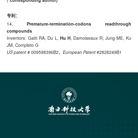
(*
corresponding author)
专利：
14.
Premature-termination-codons readthrough
compounds
Inventors: Gatti RA, Du L,
Hu H
, Damoiseaux R, Jung ME, Ku
JM, Completo G
US patent
# 009598396B2，
European Patent
#2828249B1