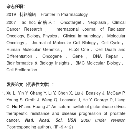
杂志任职：
2019 特辑编辑 Frontier in Pharmacology
2007- ad hoc 审稿人： Oncotarget，Neoplasia，Clinical
Cancer Research， International Journal of Radiation
Oncology, Biology, Physics， Clinical Immunology， Molecular
Oncology， Journal of Molecular Cell Biology，Cell Cycle，
Human Molecular Genetics， PLoS One，Cell Death and
Differentiation，Oncogene，Gene，DNA Repair，
Bioinformatics & Biology Insights，BMC Molecular Biology，
Cell Proliferation
发表论文（代表性文章）：
Xu L, Yin Y, Chang Y, Li Y, Chen X, Liu J, Beasley J, McCaw P,
Young S, Groth J, Wang Q, Locasale J, He Y, George D, Liang
C,
Hu H*
and Huang J* An Isoform switch of glutaminase drives
therapeutic resistance and disease progression of prostate
cancer.
Natl. Acad. Sci. USA
2020 under revision
(*corresponding author). (IF=9.412)