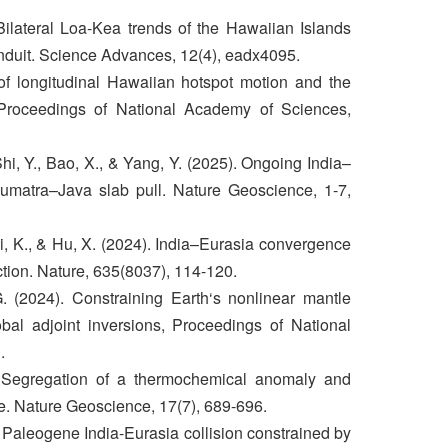
Bilateral Loa-Kea trends of the Hawaiian Islands
onduit. Science Advances, 12(4), eadx4095.
f longitudinal Hawaiian hotspot motion and the
Proceedings of National Academy of Sciences,
Shi, Y., Bao, X., & Yang, Y. (2025). Ongoing India–
Sumatra–Java slab pull. Nature Geoscience, 1-7,
, Li, K., & Hu, X. (2024). India–Eurasia convergence
ion. Nature, 635(8037), 114-120.
G. (2024). Constraining Earth‘s nonlinear mantle
obal adjoint inversions, Proceedings of National
.
. Segregation of a thermochemical anomaly and
ce. Nature Geoscience, 17(7), 689-696.
L.* Paleogene India-Eurasia collision constrained by