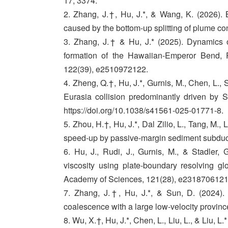
17, 3374.
2. Zhang, J.†, Hu, J.*, & Wang, K. (2026). 
caused by the bottom-up splitting of plume c
3. Zhang, J.† & Hu, J.* (2025). Dynamics o
formation of the Hawaiian-Emperor Bend, 
122(39), e2510972122.
4. Zheng, Q.†, Hu, J.*, Gurnis, M., Chen, L., 
Eurasia collision predominantly driven by 
https://doi.org/10.1038/s41561-025-01771-8.
5. Zhou, H.†, Hu, J.*, Dal Zilio, L., Tang, M.
speed-up by passive-margin sediment subduct
6. Hu, J., Rudi, J., Gurnis, M., & Stadler, 
viscosity using plate-boundary resolving gl
Academy of Sciences, 121(28), e2318706121
7. Zhang, J.†, Hu, J.*, & Sun, D. (2024)
coalescence with a large low-velocity provin
8. Wu, X.†, Hu, J.*, Chen, L., Liu, L., & Liu, 