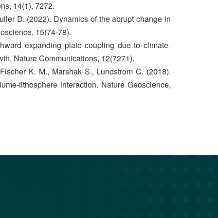
ns, 14(1), 7272.
 Muller D. (2022). Dynamics of the abrupt change in
oscience, 15(74-78).
uthward expanding plate coupling due to climate-
owth, Nature Communications, 12(7271).
 Fischer K. M., Marshak S., Lundstrom C. (2018).
ume-lithosphere interaction. Nature Geoscience,