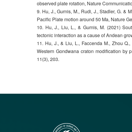
observed plate rotation, Nature Communicatio
9. Hu, J., Gurnis, M., Rudi, J., Stadler, G. &
Pacific Plate motion around 50 Ma, Nature Ge
10. Hu, J., Liu, L., & Gurnis, M. (2021) So
tectonic interaction as a cause of Andean gr
11. Hu, J., & Liu, L., Faccenda M., Zhou Q.,
Western Gondwana craton modification by pl
11(3), 203.