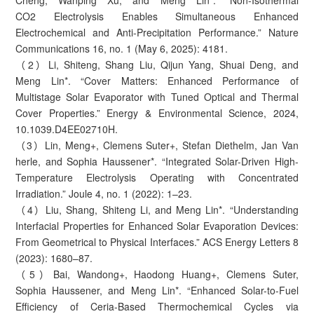
CO2 Electrolysis Enables Simultaneous Enhanced
Electrochemical and Anti-Precipitation Performance.” Nature
Communications 16, no. 1 (May 6, 2025): 4181.
（2）Li, Shiteng, Shang Liu, Qijun Yang, Shuai Deng, and
Meng Lin*. “Cover Matters: Enhanced Performance of
Multistage Solar Evaporator with Tuned Optical and Thermal
Cover Properties.” Energy & Environmental Science, 2024,
10.1039.D4EE02710H.
（3）Lin, Meng+, Clemens Suter+, Stefan Diethelm, Jan Van
herle, and Sophia Haussener*. “Integrated Solar-Driven High-
Temperature Electrolysis Operating with Concentrated
Irradiation.” Joule 4, no. 1 (2022): 1–23.
（4）Liu, Shang, Shiteng Li, and Meng Lin*. “Understanding
Interfacial Properties for Enhanced Solar Evaporation Devices:
From Geometrical to Physical Interfaces.” ACS Energy Letters 8
(2023): 1680–87.
（5）Bai, Wandong+, Haodong Huang+, Clemens Suter,
Sophia Haussener, and Meng Lin*. “Enhanced Solar-to-Fuel
Efficiency of Ceria-Based Thermochemical Cycles via