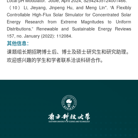
Local pH Modulator.” Joule, April 2024, S2542435124001466.
（10）Li, Jieyang, Jinpeng Hu, and Meng Lin*. “A Flexibly
Controllable High-Flux Solar Simulator for Concentrated Solar
Energy Research from Extreme Magnitudes to Uniform
Distributions.” Renewable and Sustainable Energy Reviews
157, no. January (2022): 112084.
其他信息：
课题组长期招聘博士后、博士及硕士研究生和研究助理。
欢迎感兴趣的学生和学者联系洽谈科研合作。