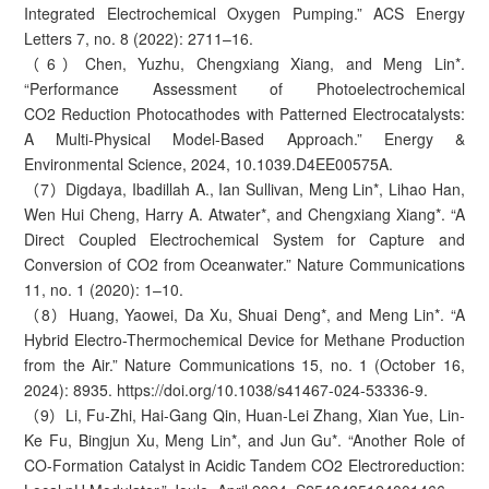
Integrated Electrochemical Oxygen Pumping.” ACS Energy
Letters 7, no. 8 (2022): 2711–16.
（6）Chen, Yuzhu, Chengxiang Xiang, and Meng Lin*.
“Performance Assessment of Photoelectrochemical
CO2 Reduction Photocathodes with Patterned Electrocatalysts:
A Multi-Physical Model-Based Approach.” Energy &
Environmental Science, 2024, 10.1039.D4EE00575A.
（7）Digdaya, Ibadillah A., Ian Sullivan, Meng Lin*, Lihao Han,
Wen Hui Cheng, Harry A. Atwater*, and Chengxiang Xiang*. “A
Direct Coupled Electrochemical System for Capture and
Conversion of CO2 from Oceanwater.” Nature Communications
11, no. 1 (2020): 1–10.
（8）Huang, Yaowei, Da Xu, Shuai Deng*, and Meng Lin*. “A
Hybrid Electro-Thermochemical Device for Methane Production
from the Air.” Nature Communications 15, no. 1 (October 16,
2024): 8935. https://doi.org/10.1038/s41467-024-53336-9.
（9）Li, Fu-Zhi, Hai-Gang Qin, Huan-Lei Zhang, Xian Yue, Lin-
Ke Fu, Bingjun Xu, Meng Lin*, and Jun Gu*. “Another Role of
CO-Formation Catalyst in Acidic Tandem CO2 Electroreduction: