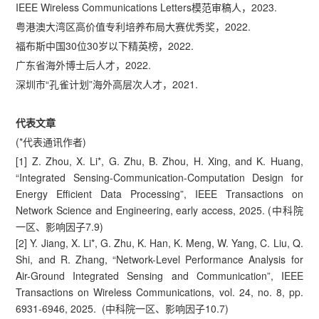
IEEE Wireless Communications Letters模范审稿人，2023.
粤港澳大湾区高价值专利培养布局大赛优秀奖，2022.
福布斯中国30位30岁以下精英榜，2022.
广东省海外博士后人才，2022.
深圳市“孔雀计划”海外高层次人才，2021.
代表文章
(*代表通讯作者)
[1] Z. Zhou, X. Li*, G. Zhu, B. Zhou, H. Xing, and K. Huang,
“Integrated Sensing-Communication-Computation Design for
Energy Efficient Data Processing”, IEEE Transactions on
Network Science and Engineering, early access, 2025. (中科院
一区、影响因子7.9)
[2] Y. Jiang, X. Li*, G. Zhu, K. Han, K. Meng, W. Yang, C. Liu, Q.
Shi, and R. Zhang, “Network-Level Performance Analysis for
Air-Ground Integrated Sensing and Communication”, IEEE
Transactions on Wireless Communications, vol. 24, no. 8, pp.
6931-6946, 2025. (中科院一区、影响因子10.7)