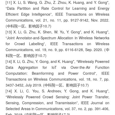
[11] X. Li, S. Wang, G. Zhu, Z. Zhou, K. Huang, and Y. Gong*,
“Data Partition and Rate Control for Learning and Energy
Efficient Edge Intelligence”, IEEE Transactions on Wireless
Communications, vol. 21, no. 11, pp. 9127-9142, Nov. 2022.
(中科院一区、影响因子10.7)
[13] X. Li, G. Zhu, K. Shen, W. Yu, Y. Gong*, and K. Huang*,
“Joint Annotator-and-Spectrum Allocation in Wireless Networks
for Crowd Labelling”, IEEE Transactions on Wireless
Communications, vol. 19, no. 9, pp. 6116-6128, Sep. 2020. (中
科院一区、影响因子10.7)
[14] X. Li, G. Zhu, Y. Gong, and K. Huang*, “Wirelessly Powered
Data Aggregation for IoT via Over-the-Air Function
Computation: Beamforming and Power Control”, IEEE
Transactions on Wireless Communications, vol. 18, no. 7, pp.
3437-3452, July 2019. (中科院一区、影响因子10.7)
[14] X. Li, C. You, S. Andreev, Y. Gong, and K. Huang*,
“Wirelessly Powered Crowd Sensing: Joint Power Transfer,
Sensing, Compression, and Transmission”, IEEE Journal on
Selected Areas in Communications, vol. 37, no. 2, pp. 391-406,
Feb. 2019. (中科院一区、影响因子17.2)