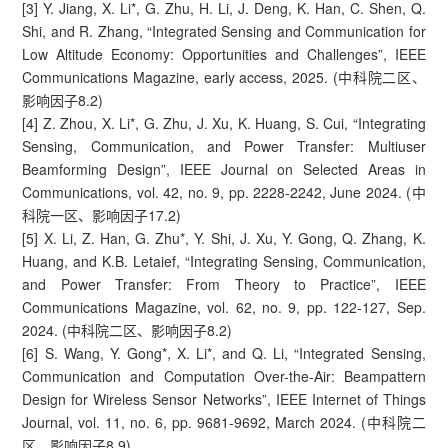
[3] Y. Jiang, X. Li*, G. Zhu, H. Li, J. Deng, K. Han, C. Shen, Q.
Shi, and R. Zhang, “Integrated Sensing and Communication for
Low Altitude Economy: Opportunities and Challenges”, IEEE
Communications Magazine, early access, 2025. (中科院二区、
影响因子8.2)
[4] Z. Zhou, X. Li*, G. Zhu, J. Xu, K. Huang, S. Cui, “Integrating
Sensing, Communication, and Power Transfer: Multiuser
Beamforming Design”, IEEE Journal on Selected Areas in
Communications, vol. 42, no. 9, pp. 2228-2242, June 2024. (中
科院一区、影响因子17.2)
[5] X. Li, Z. Han, G. Zhu*, Y. Shi, J. Xu, Y. Gong, Q. Zhang, K.
Huang, and K.B. Letaief, “Integrating Sensing, Communication,
and Power Transfer: From Theory to Practice”, IEEE
Communications Magazine, vol. 62, no. 9, pp. 122-127, Sep.
2024. (中科院二区、影响因子8.2)
[6] S. Wang, Y. Gong*, X. Li*, and Q. Li, “Integrated Sensing,
Communication and Computation Over-the-Air: Beampattern
Design for Wireless Sensor Networks”, IEEE Internet of Things
Journal, vol. 11, no. 6, pp. 9681-9692, March 2024. (中科院二
区、影响因子8.9)