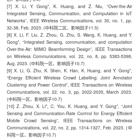
[7] X. Li, Y. Gong*, K. Huang, and Z. Niu, “Over-the-Air
Integrated Sensing, Communication, and Computation in IoT
Networks”, IEEE Wireless Communications, vol. 30, no. 1, pp.
32-38, Feb. 2023. (中科院二区、影响因子11.5)
[8] X. Li, F. Liu, Z. Zhou, G. Zhu, S. Wang, K. Huang, and Y.
Gong*, “Integrated Sensing, communication, and computation
Over-the-Air: MIMO Beamforming Design”, IEEE Transactions
on Wireless Communications, vol. 22, no. 8, pp. 5383-5398,
Aug. 2023. (中科院一区、影响因子10.7)
[9] X. Li, G. Zhu, K. Shen, K. Han, K. Huang, and Y. Gong*,
“Energy Efficient Wireless Crowd Labelling: Joint Annotator
Clustering and Power Control”, IEEE Transactions on Wireless
Communications, vol. 22, no. 3, pp. 2022-2035, March 2023.
(中科院一区、影响因子10.7)
[10] Z. Zhou, X. Li*, C. You, K. Huang, and Y. Gong*, “Joint
Sensing and Communication-Rate Control for Energy Efficient
Mobile Crowd Sensing”, IEEE Transactions on Wireless
Communications, vol. 22, no. 2, pp. 1314-1327, Feb. 2023. (中
科院一区、影响因子10.7)