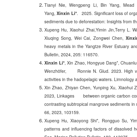
Tianyi Nie, Wengpeng Li, Bin Yang, Mead A
Yang,
Xinxin Li*
. 2025. Significant loss of or
sediments due to deforestation: Insights from
Xupeng Hu, Xiaohui Zhai,Yimin Jin,Terry L
Xiuqing Song, Wei Cai, Zongwei Chen,
Xinxi
heavy metals in the Yangtze River Estuary a
Bulletin, 2024, 205: 116570.
Xinxin Li*
, Xin Zhao, Hongyue Dang*, Chuanlun
Wenzhöfer, Ronnie N. Glud. 2023. High var
activities in the hadopelagic waters. Limnolo
Xin Zhao, Zhiyan Chen, Yunping Xu, Xiaohui Z
2023, Linkages between organic carbon com
contrasting subtropical mangrove sediments i
66, 2023, 103159.
Xupeng Hu, Xiaoyong Shi*, Rongguo Su, Yim
patterns and influencing factors of dissolved 