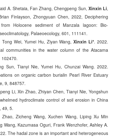
aid A. Shetaia, Fan Zhang, Chengpeng Sun,
Xinxin Li
,
 Brian Finlayson, Zhongyuan Chen, 2022, Deciphering
ed from Holocene sediment of Manzala lagoon: Bio-
aeoclimatology, Palaeoecology, 601, 111141.
g, Tong Wei, Yumei Hu, Ziyan Wang,
Xinxin Li*
. 2022.
cterial communities in the water column of the Atacama
, 102470.
ng Sun, Tianyi Nie, Yumei Hu, Chunzai Wang. 2022.
tions on organic carbon burialin Pearl River Estuary
ce, 9, 848757.
ng Li, Xin Zhao, Zhiyan Chen, Tianyi Nie, Yongshun
helmed hydroclimate control of soil erosion in China
 49, 5.
un Zhao, Zicheng Wang, Xuchen Wang, Liping Xu Min
ng Wang, Kazumasa Oguri, Frank Wenzhofer, Ashley A.
022. The hadal zone is an important and heterogeneous