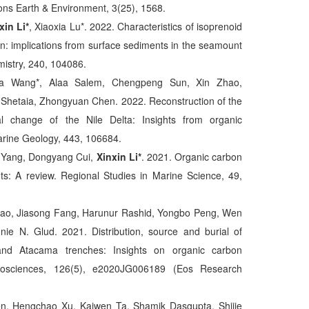
ons Earth & Environment, 3(25), 1568.
xin Li*
, Xiaoxia Lu*. 2022. Characteristics of isoprenoid
an: implications from surface sediments in the seamount
mistry, 240, 104086.
a Wang*, Alaa Salem, Chengpeng Sun, Xin Zhao,
 Shetaia, Zhongyuan Chen. 2022. Reconstruction of the
l change of the Nile Delta: Insights from organic
arine Geology, 443, 106684.
in Yang, Dongyang Cui,
Xinxin Li*
. 2021. Organic carbon
nts: A review. Regional Studies in Marine Science, 49,
iao, Jiasong Fang, Harunur Rashid, Yongbo Peng, Wen
e N. Glud. 2021. Distribution, source and burial of
nd Atacama trenches: Insights on organic carbon
geosciences, 126(5), e2020JG006189 (Eos Research
n, Hengchao Xu, Kaiwen Ta, Shamik Dasgupta, Shijie