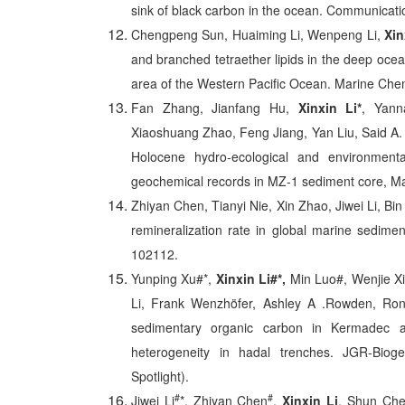
sink of black carbon in the ocean. Communicati
Chengpeng Sun, Huaiming Li, Wenpeng Li,
Xin
and branched tetraether lipids in the deep oce
area of the Western Pacific Ocean. Marine Che
Fan Zhang, Jianfang Hu,
Xinxin Li*
, Yann
Xiaoshuang Zhao, Feng Jiang, Yan Liu, Said A.
Holocene hydro-ecological and environmenta
geochemical records in MZ-1 sediment core, M
Zhiyan Chen, Tianyi Nie, Xin Zhao, Jiwei Li, B
remineralization rate in global marine sedime
102112.
Yunping Xu#*,
Xinxin Li#*,
Min Luo#, Wenjie X
Li, Frank Wenzhöfer, Ashley A .Rowden, Ronni
sedimentary organic carbon in Kermadec a
heterogeneity in hadal trenches. JGR-Bio
Spotlight).
#
#
Jiwei Li
*, Zhiyan Chen
,
Xinxin Li
, Shun Che