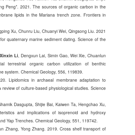
g Peng*. 2021. The sources of organic carbon in the
brane lipids in the Mariana trench zone. Frontiers in
ngping Xu, Chunru Liu, Chuanyi Wei, Qingsong Liu. 2021
for quaternary marine sediment dating. Science of the
Xinxin Li
, Dengxun Lai, Simin Gao, Wei Xie, Chuanlun
l terrestrial organic carbon utilization of benthic
rine system. Chemical Geology, 556, 119839.
20. Lipidomics in archaeal membrane adaptation to
 review of culture-based physiological studies. Science
Shamik Dasgupta, Shijie Bai, Kaiwen Ta, Hengchao Xu,
ristics and implications of isoprenoid and hydroxy
a and Yap Trenches. Chemical Geology, 551, 119742.
n Zhang, Yong Zhang. 2019. Cross shelf transport of