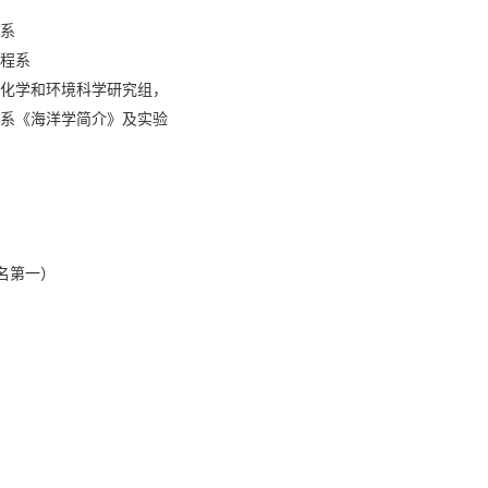
系
工程系
学地球化学和环境科学研究组，
海洋学系《海洋学简介》及实验
名第一）