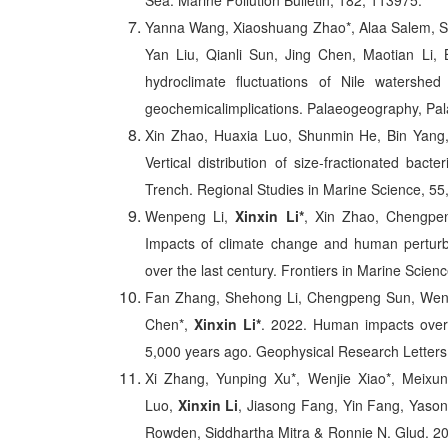
Sea. Marine Pollution Bulletin, 182, 113975.
Yanna Wang, Xiaoshuang Zhao*, Alaa Salem, S
Yan Liu, Qianli Sun, Jing Chen, Maotian Li,
hydroclimate fluctuations of Nile watersh
geochemicalimplications. Palaeogeography, Pal
Xin Zhao, Huaxia Luo, Shunmin He, Bin Yan
Vertical distribution of size-fractionated ba
Trench. Regional Studies in Marine Science, 55
Wenpeng Li,
Xinxin Li*
, Xin Zhao, Chengpe
Impacts of climate change and human perturba
over the last century. Frontiers in Marine Scien
Fan Zhang, Shehong Li, Chengpeng Sun, Wenpe
Chen*,
Xinxin Li*
. 2022. Human impacts overw
5,000 years ago. Geophysical Research Letters,
Xi Zhang, Yunping Xu*, Wenjie Xiao*, Meix
Luo,
Xinxin Li
, Jiasong Fang, Yin Fang, Yaso
Rowden, Siddhartha Mitra & Ronnie N. Glud. 2