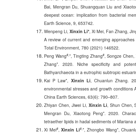
Bai, Mengran Du, Shuangquan Liu and Xiaoton
deepest ocean: implication from bacterial mem
Earth Science, 9, 653742.
Wenpeng Li,
Xinxin Li*
, Xi Mei, Fan Zhang, Ji
A review of current and emerging approaches 
Total Environment, 780 (2021) 146522.
#,
#
Peng Wang
*, Tingting Zhang
, Songze Chen,
Zhang*. 2020. Niche specificity and potentia
Bathyarchaeota in a eutrophic subtropic estua
Kai P Law*,
Xinxin Li
, Chuanlun Zhang. 20
environmental stresses and growth conditions A
China Earth Sciences, 63(6): 790–807.
Zhiyan Chen, Jiwei Li,
Xinxin Li
, Shun Chen, 
Mengran Du, Xiaotong Peng*. 2020. Characte
tetraether lipids in hadal sediments of Marian
#
#,
Xi Mei
,
Xinxin Li
*, Zhongbo Wang*, Chuanlu