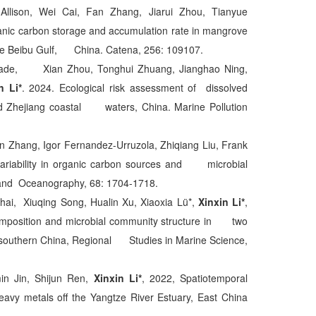
llison, Wei Cai, Fan Zhang, Jiarui Zhou, Tianyue
ganic carbon storage and accumulation rate in mangrove
 the Beibu Gulf, China. Catena, 256: 109107.
. Wade, Xian Zhou, Tonghui Zhuang, Jianghao Ning,
n Li*
. 2024. Ecological risk assessment of dissolved
nd Zhejiang coastal waters, China. Marine Pollution
 Zhang, Igor Fernandez-Urruzola, Zhiqiang Liu, Frank
iability in organic carbon sources and microbial
gy and Oceanography, 68: 1704-1718.
hai, Xiuqing Song, Hualin Xu, Xiaoxia Lü*,
Xinxin Li*
,
position and microbial community structure in two
n southern China, Regional Studies in Marine Science,
in Jin, Shijun Ren,
Xinxin Li*
, 2022, Spatiotemporal
heavy metals off the Yangtze River Estuary, East China