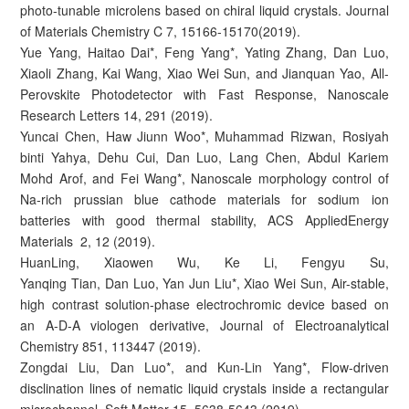
photo-tunable microlens based on chiral liquid crystals. Journal
of Materials Chemistry C 7, 15166-15170(2019).
Yue Yang, Haitao Dai*, Feng Yang*, Yating Zhang, Dan Luo,
Xiaoli Zhang, Kai Wang, Xiao Wei Sun, and Jianquan Yao, All-
Perovskite Photodetector with Fast Response, Nanoscale
Research Letters 14, 291 (2019).
Yuncai Chen, Haw Jiunn Woo*, Muhammad Rizwan, Rosiyah
binti Yahya, Dehu Cui, Dan Luo, Lang Chen, Abdul Kariem
Mohd Arof, and Fei Wang*, Nanoscale morphology control of
Na-rich prussian blue cathode materials for sodium ion
batteries with good thermal stability, ACS AppliedEnergy
Materials 2, 12 (2019).
HuanLing, Xiaowen Wu, Ke Li, Fengyu Su,
Yanqing Tian, Dan Luo, Yan Jun Liu*, Xiao Wei Sun, Air-stable,
high contrast solution-phase electrochromic device based on
an A-D-A viologen derivative, Journal of Electroanalytical
Chemistry 851, 113447 (2019).
Zongdai Liu, Dan Luo*, and Kun-Lin Yang*, Flow-driven
disclination lines of nematic liquid crystals inside a rectangular