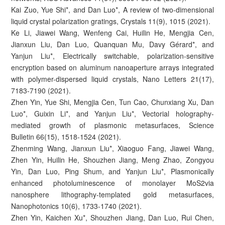
Kai Zuo, Yue Shi*, and Dan Luo*, A review of two-dimensional
liquid crystal polarization gratings, Crystals 11(9), 1015 (2021).
Ke Li, Jiawei Wang, Wenfeng Cai, Huilin He, Mengjia Cen,
Jianxun Liu, Dan Luo, Quanquan Mu, Davy Gérard*, and
Yanjun Liu*, Electrically switchable, polarization-sensitive
encryption based on aluminum nanoaperture arrays integrated
with polymer-dispersed liquid crystals, Nano Letters 21(17),
7183-7190 (2021).
Zhen Yin, Yue Shi, Mengjia Cen, Tun Cao, Chunxiang Xu, Dan
Luo*, Guixin Li*, and Yanjun Liu*, Vectorial holography-
mediated growth of plasmonic metasurfaces, Science
Bulletin 66(15), 1518-1524 (2021).
Zhenming Wang, Jianxun Liu*, Xiaoguo Fang, Jiawei Wang,
Zhen Yin, Huilin He, Shouzhen Jiang, Meng Zhao, Zongyou
Yin, Dan Luo, Ping Shum, and Yanjun Liu*, Plasmonically
enhanced photoluminescence of monolayer MoS2via
nanosphere lithography-templated gold metasurfaces,
Nanophotonics 10(6), 1733-1740 (2021).
Zhen Yin, Kaichen Xu*, Shouzhen Jiang, Dan Luo, Rui Chen,