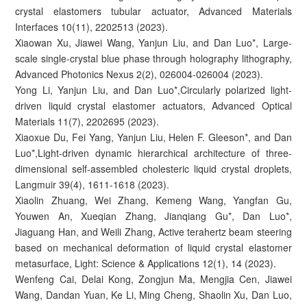
crystal elastomers tubular actuator, Advanced Materials
Interfaces 10(11), 2202513 (2023).
Xiaowan Xu, Jiawei Wang, Yanjun Liu, and Dan Luo*, Large-
scale single-crystal blue phase through holography lithography,
Advanced Photonics Nexus 2(2), 026004-026004 (2023).
Yong Li, Yanjun Liu, and Dan Luo*,Circularly polarized light-
driven liquid crystal elastomer actuators, Advanced Optical
Materials 11(7), 2202695 (2023).
Xiaoxue Du, Fei Yang, Yanjun Liu, Helen F. Gleeson*, and Dan
Luo*,Light-driven dynamic hierarchical architecture of three-
dimensional self-assembled cholesteric liquid crystal droplets,
Langmuir 39(4), 1611-1618 (2023).
Xiaolin Zhuang, Wei Zhang, Kemeng Wang, Yangfan Gu,
Youwen An, Xueqian Zhang, Jianqiang Gu*, Dan Luo*,
Jiaguang Han, and Weili Zhang, Active terahertz beam steering
based on mechanical deformation of liquid crystal elastomer
metasurface, Light: Science & Applications 12(1), 14 (2023).
Wenfeng Cai, Delai Kong, Zongjun Ma, Mengjia Cen, Jiawei
Wang, Dandan Yuan, Ke Li, Ming Cheng, Shaolin Xu, Dan Luo,