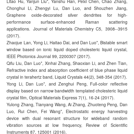
Litao Hu, Yanjun Liu*, Yanshu Han, Peixi Chen, Chao Zhang,
Chonghui Li, Zhengyi Lu, Dan Luo, and Shouzhen Jiang,
Graphene oxide-decorated silver dendrites for high-
performance surface-enhanced Raman scattering
applications. Journal of Materials Chemistry C5, 3908--3915
(2017).
Zhaojue Lan, Yong Li, Haitao Dai, and Dan Luo*, Bistable smart
window based on ionic liquid doped cholesteric liquid crystal,
IEEE Photonics Journal 99, 2200307 (2017).
Qifu Liu, Dan Luo*, Xinhai Zhang, Shaoxian Li, and Zhen Tian,
Refractive index and absorption coefficient of blue phase liquid
crystal in terahertz band, Liquid Crystals 44(2), 348-354 (2017).
Yong Li, Dan Luo*, and Zenghui Peng, Full-color reflective
display based on narrow bandwidth templated cholesteric liquid
crystal film, Optical Materials Express 7(1), 16-24 (2017).
Yulong Zhang, Tianyang Wang, Ai Zhang, Zhuoteng Peng, Dan
Luo, Rui Chen, Fei Wang*, Electrostatic energy harvesting
device with dual resonant structure for wideband random
vibration sources at low frequency, Review of Scientific
Instruments 87, 125001 (2016).