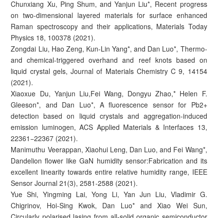
Chunxiang Xu, Ping Shum, and Yanjun Liu*, Recent progress
on two-dimensional layered materials for surface enhanced
Raman spectroscopy and their applications, Materials Today
Physics 18, 100378 (2021).
Zongdai Liu, Hao Zeng, Kun-Lin Yang*, and Dan Luo*, Thermo-
and chemical-triggered overhand and reef knots based on
liquid crystal gels, Journal of Materials Chemistry C 9, 14154
(2021).
Xiaoxue Du, Yanjun Liu,Fei Wang, Dongyu Zhao,* Helen F.
Gleeson*, and Dan Luo*, A fluorescence sensor for Pb2+
detection based on liquid crystals and aggregation-induced
emission luminogen, ACS Applied Materials & Interfaces 13,
22361−22367 (2021).
Manimuthu Veerappan, Xiaohui Leng, Dan Luo, and Fei Wang*,
Dandelion flower like GaN humidity sensor:Fabrication and its
excellent linearity towards entire relative humidity range, IEEE
Sensor Journal 21(3), 2581-2588 (2021).
Yue Shi, Yingming Lai, Yong Li, Yan Jun Liu, Vladimir G.
Chigrinov, Hoi-Sing Kwok, Dan Luo* and Xiao Wei Sun,
Circularly polarised lasing from all-solid organic semiconductor