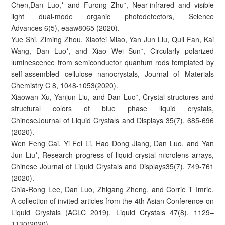
Chen,Dan Luo,* and Furong Zhu*, Near-infrared and visible
light dual-mode organic photodetectors, Science
Advances 6(5), eaaw8065 (2020).
Yue Shi, Ziming Zhou, Xiaofei Miao, Yan Jun Liu, Quli Fan, Kai
Wang, Dan Luo*, and Xiao Wei Sun*, Circularly polarized
luminescence from semiconductor quantum rods templated by
self-assembled cellulose nanocrystals, Journal of Materials
Chemistry C 8, 1048-1053(2020).
Xiaowan Xu, Yanjun Liu, and Dan Luo*, Crystal structures and
structural colors of blue phase liquid crystals,
ChineseJournal of Liquid Crystals and Displays 35(7), 685-696
(2020).
Wen Feng Cai, Yi Fei Li, Hao Dong Jiang, Dan Luo, and Yan
Jun Liu*, Research progress of liquid crystal microlens arrays,
Chinese Journal of Liquid Crystals and Displays35(7), 749-761
(2020).
Chia-Rong Lee, Dan Luo, Zhigang Zheng, and Corrie T Imrie,
A collection of invited articles from the 4th Asian Conference on
Liquid Crystals (ACLC 2019), Liquid Crystals 47(8), 1129–
1130(2020).