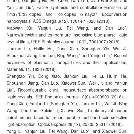
Zhang, Danqiong He, Rui Chen, Dan Luo, Xiao Wei Sun, and
Yan Jun Liu*, Facile synthesis and controllable emission of
Tm3+/Er3+-doped and -co-doped α-naybf4 upconversion
nanocrystals, ACS Omega 3(12), 17814-17820 (2018).
Xiaowan Xu, Yanjun Liu, Fei Wang, and Dan Luo*,
Narrowlinewidth and temperature insensitive blue phase liquid
crystal films, IEEE Photonics Journal 10(6), 7001007 (2018).
Jianxun Liu, Huilin He, Dong Xiao, Shengtao Yin, Wei Ji,
Shouzhen Jiang,Dan Luo, Bing Wang,* and Yanjun Liu,* Recent
advances of plasmonic nanoparticles and their applications,
Materials 11, 1833 (2018).
Shengtao Yin, Dong Xiao, Jianxun Liu, Ke Li, Huilin He,
Shouzhen Jiang, Dan Luo, Xiaowei Sun, Wei Ji*, and Yanjun
Liu*, Reconfigurable chiral metasurface absorbersbased on
liquid crystals, IEEE Photonics Journal 10(6), 4600909 (2018).
Dong Xiao, Yanjun Liu,Shengtao Yin, Jianxun Liu, Wei Ji, Bing
Wang, Dan Luo, Guixin Li, Xiaowei Sun, Liquid-crystal-loaded
chiral metasurfaces for reconfigurable multiband spin-selective
light absorption, Optics Express 26(19), 25305-25314 (2018).
Yong Li, Yanjun Liu, Fei Wang, Dan Luo*, and Xiaowei Sun,