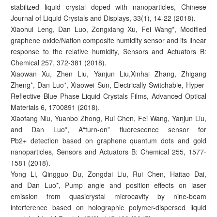
stabilized liquid crystal doped with nanoparticles, Chinese
Journal of Liquid Crystals and Displays, 33(1), 14-22 (2018).
Xiaohui Leng, Dan Luo, Zongxiang Xu, Fei Wang*, Modified
graphene oxide/Nafion composite humidity sensor and its linear
response to the relative humidity, Sensors and Actuators B:
Chemical 257, 372-381 (2018).
Xiaowan Xu, Zhen Liu, Yanjun Liu,Xinhai Zhang, Zhigang
Zheng*, Dan Luo*, Xiaowei Sun, Electrically Switchable, Hyper-
Reflective Blue Phase Liquid Crystals Films, Advanced Optical
Materials 6, 1700891 (2018).
Xiaofang Niu, Yuanbo Zhong, Rui Chen, Fei Wang, Yanjun Liu,
and Dan Luo*, A“turn-on” fluorescence sensor for
Pb2+ detection based on graphene quantum dots and gold
nanoparticles, Sensors and Actuators B: Chemical 255, 1577-
1581 (2018).
Yong Li, Qingguo Du, Zongdai Liu, Rui Chen, Haitao Dai,
and Dan Luo*, Pump angle and position effects on laser
emission from quasicrystal microcavity by nine-beam
interference based on holographic polymer-dispersed liquid