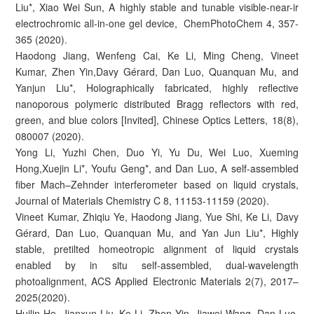
Liu*, Xiao Wei Sun, A highly stable and tunable visible-near-ir
electrochromic all-in-one gel device, ChemPhotoChem 4, 357-
365 (2020).
Haodong Jiang, Wenfeng Cai, Ke Li, Ming Cheng, Vineet
Kumar, Zhen Yin,Davy Gérard, Dan Luo, Quanquan Mu, and
Yanjun Liu*, Holographically fabricated, highly reflective
nanoporous polymeric distributed Bragg reflectors with red,
green, and blue colors [Invited], Chinese Optics Letters, 18(8),
080007 (2020).
Yong Li, Yuzhi Chen, Duo Yi, Yu Du, Wei Luo, Xueming
Hong,Xuejin Li*, Youfu Geng*, and Dan Luo, A self-assembled
fiber Mach–Zehnder interferometer based on liquid crystals,
Journal of Materials Chemistry C 8, 11153-11159 (2020).
Vineet Kumar, Zhiqiu Ye, Haodong Jiang, Yue Shi, Ke Li, Davy
Gérard, Dan Luo, Quanquan Mu, and Yan Jun Liu*, Highly
stable, pretilted homeotropic alignment of liquid crystals
enabled by in situ self-assembled, dual-wavelength
photoalignment, ACS Applied Electronic Materials 2(7), 2017–
2025(2020).
Huilin He, Jianxun Liu, Ke Li, Zhen Yin, Jiawei Wang, Dan Luo,