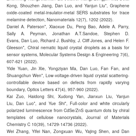
Kong, Shouzhen Jiang, Dan Luo, and Yanjun Liu*, Graphene
oxide-coated metal-insulator-metal SERS substrates for trace
melamine detection, Nanomaterials 12(7), 1202 (2022).
Daniel A. Paterson*, Xiaoxue Du, Peng Bao, Adele A. Parry,
Sally A. Peyman, Jonathan A.T.Sandoe, Stephen D.
Evans, Dan Luo, Richard J. Bushby, J. Cliff Jones, and Helen F.
Gleeson*, Chiral nematic liquid crystal droplets as a basis for
sensor systems, Molecular Systems Design & Engineering 7(6),
607-621 (2022).
Yide Yuan, Jin Xie, Yongziyan Ma, Dan Luo, Fan Fan, and
Shuangchun Wen*, Low-voltage-driven liquid crystal scattering-
controllable device based on defects from rapidly varying
boundary, Optics Letters 47(4), 957-960 (2022).
Kai Zuo, Haidong Shi, Xudong Yan, Jianxun Liu, Yanjun
Liu, Dan Luo*, and Yue Shi*, Full-color and white circularly
polarized luminescence from CdSe/ZnS quantum dots by chiral
templates of cellulose nanocrystals, Journal of Materials
Chemistry C 10(39), 14729-14736 (2022).
Wei Zhang, Yifei Nan, Zongxuan Wu, Yajing Shen, and Dan