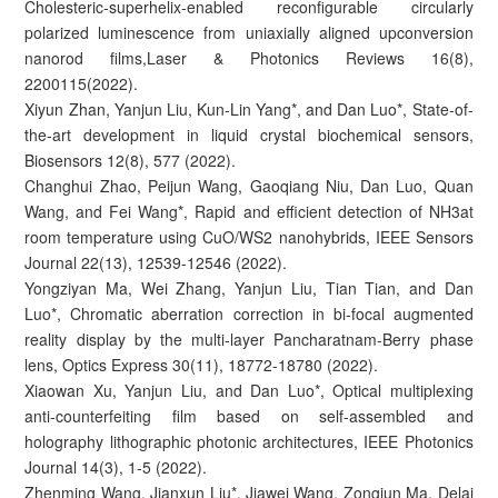
Cholesteric-superhelix-enabled reconfigurable circularly
polarized luminescence from uniaxially aligned upconversion
nanorod films,Laser & Photonics Reviews 16(8),
2200115(2022).
Xiyun Zhan, Yanjun Liu, Kun-Lin Yang*, and Dan Luo*, State-of-
the-art development in liquid crystal biochemical sensors,
Biosensors 12(8), 577 (2022).
Changhui Zhao, Peijun Wang, Gaoqiang Niu, Dan Luo, Quan
Wang, and Fei Wang*, Rapid and efficient detection of NH3at
room temperature using CuO/WS2 nanohybrids, IEEE Sensors
Journal 22(13), 12539-12546 (2022).
Yongziyan Ma, Wei Zhang, Yanjun Liu, Tian Tian, and Dan
Luo*, Chromatic aberration correction in bi-focal augmented
reality display by the multi-layer Pancharatnam-Berry phase
lens, Optics Express 30(11), 18772-18780 (2022).
Xiaowan Xu, Yanjun Liu, and Dan Luo*, Optical multiplexing
anti-counterfeiting film based on self-assembled and
holography lithographic photonic architectures, IEEE Photonics
Journal 14(3), 1-5 (2022).
Zhenming Wang, Jianxun Liu*, Jiawei Wang, Zongjun Ma, Delai