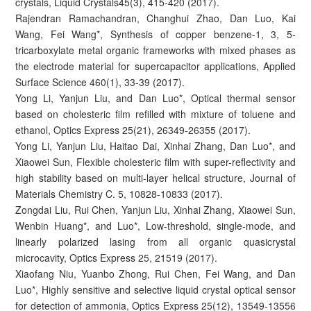
crystals, Liquid Crystals45(3), 415-420 (2017).
Rajendran Ramachandran, Changhui Zhao, Dan Luo, Kai
Wang, Fei Wang*, Synthesis of copper benzene-1, 3, 5-
tricarboxylate metal organic frameworks with mixed phases as
the electrode material for supercapacitor applications, Applied
Surface Science 460(1), 33-39 (2017).
Yong Li, Yanjun Liu, and Dan Luo*, Optical thermal sensor
based on cholesteric film refilled with mixture of toluene and
ethanol, Optics Express 25(21), 26349-26355 (2017).
Yong Li, Yanjun Liu, Haitao Dai, Xinhai Zhang, Dan Luo*, and
Xiaowei Sun, Flexible cholesteric film with super-reflectivity and
high stability based on multi-layer helical structure, Journal of
Materials Chemistry C. 5, 10828-10833 (2017).
Zongdai Liu, Rui Chen, Yanjun Liu, Xinhai Zhang, Xiaowei Sun,
Wenbin Huang*, and Luo*, Low-threshold, single-mode, and
linearly polarized lasing from all organic quasicrystal
microcavity, Optics Express 25, 21519 (2017).
Xiaofang Niu, Yuanbo Zhong, Rui Chen, Fei Wang, and Dan
Luo*, Highly sensitive and selective liquid crystal optical sensor
for detection of ammonia, Optics Express 25(12), 13549-13556