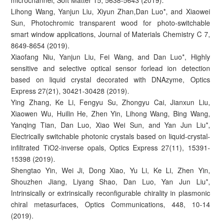
microchannel, Soft Matter 15, 5638-5643 (2019).
Lihong Wang, Yanjun Liu, Xiyun Zhan,Dan Luo*, and Xiaowei
Sun, Photochromic transparent wood for photo-switchable
smart window applications, Journal of Materials Chemistry C 7,
8649-8654 (2019).
Xiaofang Niu, Yanjun Liu, Fei Wang, and Dan Luo*, Highly
sensitive and selective optical sensor forlead ion detection
based on liquid crystal decorated with DNAzyme, Optics
Express 27(21), 30421-30428 (2019).
Ying Zhang, Ke Li, Fengyu Su, Zhongyu Cai, Jianxun Liu,
Xiaowen Wu, Huilin He, Zhen Yin, Lihong Wang, Bing Wang,
Yanqing Tian, Dan Luo, Xiao Wei Sun, and Yan Jun Liu*,
Electrically switchable photonic crystals based on liquid-crystal-
infiltrated TiO2-inverse opals, Optics Express 27(11), 15391-
15398 (2019).
Shengtao Yin, Wei Ji, Dong Xiao, Yu Li, Ke Li, Zhen Yin,
Shouzhen Jiang, Liyang Shao, Dan Luo, Yan Jun Liu*,
Intrinsically or extrinsically reconfigurable chirality in plasmonic
chiral metasurfaces, Optics Communications, 448, 10-14
(2019).