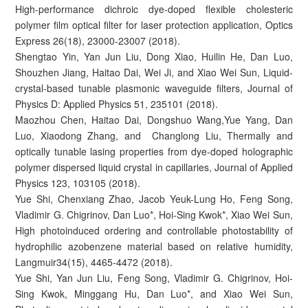
High-performance dichroic dye-doped flexible cholesteric
polymer film optical filter for laser protection application, Optics
Express 26(18), 23000-23007 (2018).
Shengtao Yin, Yan Jun Liu, Dong Xiao, Huilin He, Dan Luo,
Shouzhen Jiang, Haitao Dai, Wei Ji, and Xiao Wei Sun, Liquid-
crystal-based tunable plasmonic waveguide filters, Journal of
Physics D: Applied Physics 51, 235101 (2018).
Maozhou Chen, Haitao Dai, Dongshuo Wang,Yue Yang, Dan
Luo, Xiaodong Zhang, and Changlong Liu, Thermally and
optically tunable lasing properties from dye-doped holographic
polymer dispersed liquid crystal in capillaries, Journal of Applied
Physics 123, 103105 (2018).
Yue Shi, Chenxiang Zhao, Jacob Yeuk-Lung Ho, Feng Song,
Vladimir G. Chigrinov, Dan Luo*, Hoi-Sing Kwok*, Xiao Wei Sun,
High photoinduced ordering and controllable photostability of
hydrophilic azobenzene material based on relative humidity,
Langmuir34(15), 4465-4472 (2018).
Yue Shi, Yan Jun Liu, Feng Song, Vladimir G. Chigrinov, Hoi-
Sing Kwok, Minggang Hu, Dan Luo*, and Xiao Wei Sun,