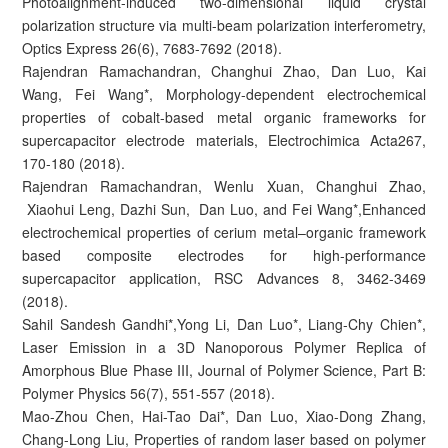
Photoalignment-induced two-dimensional liquid crystal
polarization structure via multi-beam polarization interferometry,
Optics Express 26(6), 7683-7692 (2018).
Rajendran Ramachandran, Changhui Zhao, Dan Luo, Kai
Wang, Fei Wang*, Morphology-dependent electrochemical
properties of cobalt-based metal organic frameworks for
supercapacitor electrode materials, Electrochimica Acta267,
170-180 (2018).
Rajendran Ramachandran, Wenlu Xuan, Changhui Zhao,
Xiaohui Leng, Dazhi Sun, Dan Luo, and Fei Wang*,Enhanced
electrochemical properties of cerium metal–organic framework
based composite electrodes for high-performance
supercapacitor application, RSC Advances 8, 3462-3469
(2018).
Sahil Sandesh Gandhi*,Yong Li, Dan Luo*, Liang-Chy Chien*,
Laser Emission in a 3D Nanoporous Polymer Replica of
Amorphous Blue Phase III, Journal of Polymer Science, Part B:
Polymer Physics 56(7), 551-557 (2018).
Mao-Zhou Chen, Hai-Tao Dai*, Dan Luo, Xiao-Dong Zhang,
Chang-Long Liu, Properties of random laser based on polymer