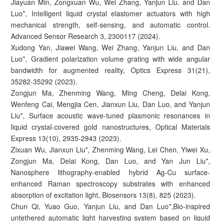
Jiayuan Min, Zongxuan Wu, Wei Zhang, Yanjun Liu. and Dan
Luo*, Intelligent liquid crystal elastomer actuators with high
mechanical strength, self-sensing, and automatic control.
Advanced Sensor Research 3, 2300117 (2024).
Xudong Yan, Jiawei Wang, Wei Zhang, Yanjun Liu, and Dan
Luo*, Gradient polarization volume grating with wide angular
bandwidth for augmented reality, Optics Express 31(21),
35282-35292 (2023).
Zongjun Ma, Zhenming Wang, Ming Cheng, Delai Kong,
Wenfeng Cai, Mengjia Cen, Jianxun Liu, Dan Luo, and Yanjun
Liu*, Surface acoustic wave-tuned plasmonic resonances in
liquid crystal-covered gold nanostructures, Optical Materials
Express 13(10), 2935-2943 (2023).
Zixuan Wu, Jianxun Liu*, Zhenming Wang, Lei Chen, Yiwei Xu,
Zongjun Ma, Delai Kong, Dan Luo, and Yan Jun Liu*,
Nanosphere lithography-enabled hybrid Ag-Cu surface-
enhanced Raman spectroscopy substrates with enhanced
absorption of excitation light, Biosensors 13(8), 825 (2023).
Chun Qi, Yuao Guo, Yanjun Liu, and Dan Luo*,Bio-inspired
untethered automatic light harvesting system based on liquid