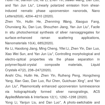
and Yan Jun Liu*, Linearly polarized emission from shear-
induced nematic phase upconversion nanorods, Nano
Letters20(6), 4204–4210 (2020).
Zhen Yin, Huilin He, Zhenming Wang, Xiaoguo Fang,
Chunxiang Xu, Dan Luo, Shouzhen Jiang, Yan Jun Liu*, Facile
in situ photochemical synthesis of silver nanoaggregates for
surface-enhanced raman scattering applications,
Nanomaterials 10(4), 685(2020).
Ke Li, Haodong Jiang, Ming Cheng, Yifei Li, Zhen Yin, Dan Luo,
Xiao Wei Sun, and Yan Jun Liu*, Controlling morphological and
electro-optical properties via the phase separation in
polymer/liquid-crystal composite materials, Liquid
Crystals 47(2), 238–247(2020).
Anshi Chu, Huilin He, Zhen Yin, Ruiheng Peng, Hongcheng
Yang, Xian Gao, Dan Luo, Rui Chen, Guichuan Xing*, and Yan
Jun Liu*, Plasmonically enhanced upconversion luminescence
via holographically formed silver nanogratings, ACS
AppliedMaterials & Interfaces 12(1), 1292–1298 (2020).
Yong Li, Yanjun Liu, and Dan Luo*, A photo-switchable and