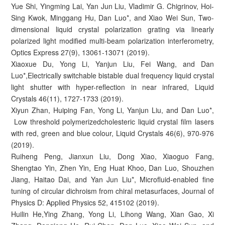
Yue Shi, Yingming Lai, Yan Jun Liu, Vladimir G. Chigrinov, Hoi-
Sing Kwok, Minggang Hu, Dan Luo*, and Xiao Wei Sun, Two-
dimensional liquid crystal polarization grating via linearly
polarized light modified multi-beam polarization interferometry,
Optics Express 27(9), 13061-13071 (2019).
Xiaoxue Du, Yong Li, Yanjun Liu, Fei Wang, and Dan
Luo*,Electrically switchable bistable dual frequency liquid crystal
light shutter with hyper-reflection in near infrared, Liquid
Crystals 46(11), 1727-1733 (2019).
Xiyun Zhan, Huiping Fan, Yong Li, Yanjun Liu, and Dan Luo*,
Low threshold polymerizedcholesteric liquid crystal film lasers
with red, green and blue colour, Liquid Crystals 46(6), 970-976
(2019).
Ruiheng Peng, Jianxun Liu, Dong Xiao, Xiaoguo Fang,
Shengtao Yin, Zhen Yin, Eng Huat Khoo, Dan Luo, Shouzhen
Jiang, Haitao Dai, and Yan Jun Liu*, Microfluid-enabled fine
tuning of circular dichroism from chiral metasurfaces, Journal of
Physics D: Applied Physics 52, 415102 (2019).
Huilin He,Ying Zhang, Yong Li, Lihong Wang, Xian Gao, Xi