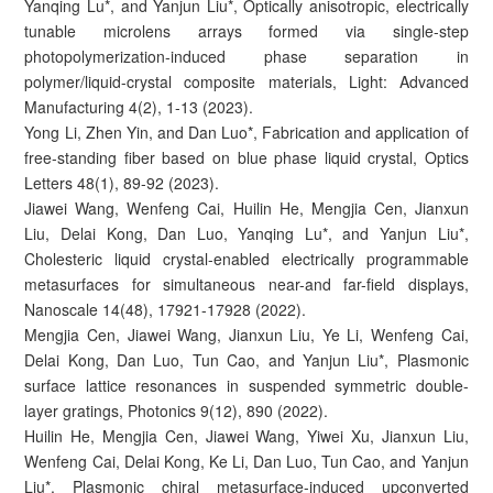
Yanqing Lu*, and Yanjun Liu*, Optically anisotropic, electrically
tunable microlens arrays formed via single-step
photopolymerization-induced phase separation in
polymer/liquid-crystal composite materials, Light: Advanced
Manufacturing 4(2), 1-13 (2023).
Yong Li, Zhen Yin, and Dan Luo*, Fabrication and application of
free-standing fiber based on blue phase liquid crystal, Optics
Letters 48(1), 89-92 (2023).
Jiawei Wang, Wenfeng Cai, Huilin He, Mengjia Cen, Jianxun
Liu, Delai Kong, Dan Luo, Yanqing Lu*, and Yanjun Liu*,
Cholesteric liquid crystal-enabled electrically programmable
metasurfaces for simultaneous near-and far-field displays,
Nanoscale 14(48), 17921-17928 (2022).
Mengjia Cen, Jiawei Wang, Jianxun Liu, Ye Li, Wenfeng Cai,
Delai Kong, Dan Luo, Tun Cao, and Yanjun Liu*, Plasmonic
surface lattice resonances in suspended symmetric double-
layer gratings, Photonics 9(12), 890 (2022).
Huilin He, Mengjia Cen, Jiawei Wang, Yiwei Xu, Jianxun Liu,
Wenfeng Cai, Delai Kong, Ke Li, Dan Luo, Tun Cao, and Yanjun
Liu*, Plasmonic chiral metasurface-induced upconverted