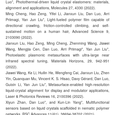
Luo*, Photothermal-driven liquid crystal elastomers: materials,
alignment and applications, Molecules 27, 4330 (2022).
Ming Cheng, Hao Zeng, Yifei Li, Jianxun Liu, Dan Luo, Arri
Priimagi, Yan Jun Liu*, Light-fueled polymer film capable of
directional crawling, friction-controlled climbing, and self-
sustained motion on a human hair, Advanced Science 9,
2103090 (2022).
Jianxun Liu, Hao Zeng, Ming Cheng, Zhenming Wang, Jiawei
Wang, Mengjia Cen, Dan Luo, Arri Priimagi*, Yan Jun Liu*,
Photoelastic plasmonic metasurfaces with ultra-large near
infrared spectral tuning, Materials Horizons, 29, 942-951
(2022).
Jiawei Wang, Ke Li, Huilin He, Wengfeng Cai, Jianxun Liu, Zhen
Yin, Quanquan Mu, Vincent K. S. Hisao, Davy Gérard, Dan Luo,
Guixin Li, Yan Jun Liu*, Metasurface-enabled high-resolution
liquid-crystal alignment for display and modulator applications,
Laser & Photonics Reviews 16, 2100396 (2022).
Xiyun Zhan, Dan Luo*, and Kun-Lin Yang*, Multifunctional
sensors based on liquid crystals scaffolded in nematic polymer
networks, RSC Advances 11(61), 38694-38702 (2021).