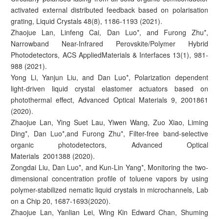
activated external distributed feedback based on polarisation
grating, Liquid Crystals 48(8), 1186-1193 (2021).
Zhaojue Lan, Linfeng Cai, Dan Luo*, and Furong Zhu*,
Narrowband Near-Infrared Perovskite/Polymer Hybrid
Photodetectors, ACS AppliedMaterials & Interfaces 13(1), 981-
988 (2021).
Yong Li, Yanjun Liu, and Dan Luo*, Polarization dependent
light-driven liquid crystal elastomer actuators based on
photothermal effect, Advanced Optical Materials 9, 2001861
(2020).
Zhaojue Lan, Ying Suet Lau, Yiwen Wang, Zuo Xiao, Liming
Ding*, Dan Luo*,and Furong Zhu*, Filter-free band-selective
organic photodetectors, Advanced Optical
Materials 2001388 (2020).
Zongdai Liu, Dan Luo*, and Kun-Lin Yang*, Monitoring the two-
dimensional concentration profile of toluene vapors by using
polymer-stabilized nematic liquid crystals in microchannels, Lab
on a Chip 20, 1687-1693(2020).
Zhaojue Lan, Yanlian Lei, Wing Kin Edward Chan, Shuming