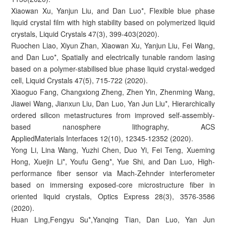
Xiaowan Xu, Yanjun Liu, and Dan Luo*, Flexible blue phase
liquid crystal film with high stability based on polymerized liquid
crystals, Liquid Crystals 47(3), 399-403(2020).
Ruochen Liao, Xiyun Zhan, Xiaowan Xu, Yanjun Liu, Fei Wang,
and Dan Luo*, Spatially and electrically tunable random lasing
based on a polymer-stabilised blue phase liquid crystal-wedged
cell, Liquid Crystals 47(5), 715-722 (2020).
Xiaoguo Fang, Changxiong Zheng, Zhen Yin, Zhenming Wang,
Jiawei Wang, Jianxun Liu, Dan Luo, Yan Jun Liu*, Hierarchically
ordered silicon metastructures from improved self-assembly-
based nanosphere lithography, ACS
AppliedMaterials Interfaces 12(10), 12345-12352 (2020).
Yong Li, Lina Wang, Yuzhi Chen, Duo Yi, Fei Teng, Xueming
Hong, Xuejin Li*, Youfu Geng*, Yue Shi, and Dan Luo, High-
performance fiber sensor via Mach-Zehnder interferometer
based on immersing exposed-core microstructure fiber in
oriented liquid crystals, Optics Express 28(3), 3576-3586
(2020).
Huan Ling,Fengyu Su*,Yanqing Tian, Dan Luo, Yan Jun