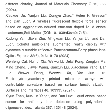
different chirality, Journal of Materials Chemistry C 12, 622
(2024).
Xiaoxue Du, Yanjun Liu, Dongyu Zhao,* Helen F. Gleeson*
and Dan Luo*, A wireless fluorescent flexible force sensor
based on aggregation-induced emission doped liquid crystal
elastomers,Soft Matter (DOI: 10.1039/d3sm01715j).
Xudong Yan, Jiaxin Zhu, Mingxuan Liu, Yanjun Liu, and Dan
Luo*, Colorful multi-plane augmented reality display with
dynamically tunable reflective Pancharatnam-Berry phase lens,
Optics Express 32(6), 9161-9170 (2024).
Wenfeng Cai, Huihui Xia, Weiwu Li, Delai Kong, Zongjun Ma,
Ming Cheng, Jiawei Wang, Jianxun Liu, Xiaochuan Yang, Dan
Luo, Weiwei Deng, Wenwei Xu, Yan Jun Liu*,
Electrohydrodynamically printed microlens arrays with
controllable curvature based on surface functionalization,
Surfaces and Interfaces 46, 103935 (2024).
Xiyun Zhan, Kun-Lin Yang*, and Dan Luo*,Liquid crystal based
sensor for antimony ions detection using poly-adenine
oligonucleotides, Talanta 267, 125148 (2024).