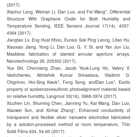
(2017).
Xiaohui Leng, Weinan Li, Dan Luo, and Fei Wang*, Differential
Structure With Graphene Oxide for Both Humidity and
Temperature Sensing, IEEE Sensors Journal 17(14), 4357-
4364 (2017).
Jiangtao Lv, Eng Huat Khoo, Eunice Sok Ping Leong, Litao Hu,
Xiaoxiao Jiang, Yong Li, Dan Luo, G. Y. Si, and Yan Jun Liu,
Maskless fabrication of slanted annular aperture arrays,
Nanotechnology 28, 225302 (2017).
Yue Shi, Chenxiang Zhao, Jacob Yeuk-Lung Ho, Valery V.
Vashchenko, Abhishek Kumar Srivastava, Vladimir G.
Chigrinov, Hoi-Sing Kwok*, Feng Song, andDan Luo*, Exotic
property of azobenzenesulfonic photoalignment material based
on relative humidity, Langmuir 33(16), 3968-3974 (2017).
Xiuzhen Lin, Shuming Chen, Jianning Yu, Kai Wang, Dan Luo,
Xiaowei Sun, and Xinhai Zhang*, Enhanced conductivity of
transparent and flexible silver nanowire electrodes fabricated
by a solution-processed method at room temperature, Thin
Solid Films 624, 54-60 (2017).