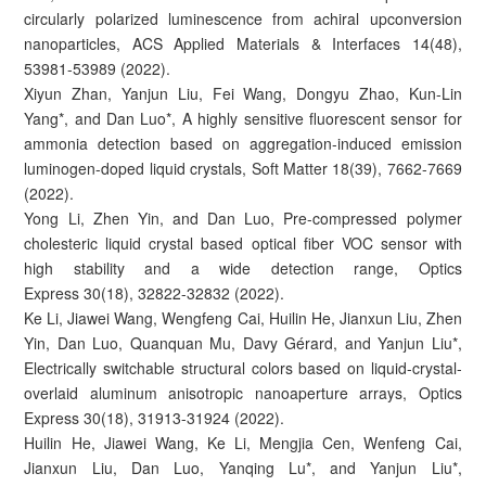
circularly polarized luminescence from achiral upconversion
nanoparticles, ACS Applied Materials & Interfaces 14(48),
53981-53989 (2022).
Xiyun Zhan, Yanjun Liu, Fei Wang, Dongyu Zhao, Kun-Lin
Yang*, and Dan Luo*, A highly sensitive fluorescent sensor for
ammonia detection based on aggregation-induced emission
luminogen-doped liquid crystals, Soft Matter 18(39), 7662-7669
(2022).
Yong Li, Zhen Yin, and Dan Luo, Pre-compressed polymer
cholesteric liquid crystal based optical fiber VOC sensor with
high stability and a wide detection range, Optics
Express 30(18), 32822-32832 (2022).
Ke Li, Jiawei Wang, Wengfeng Cai, Huilin He, Jianxun Liu, Zhen
Yin, Dan Luo, Quanquan Mu, Davy Gérard, and Yanjun Liu*,
Electrically switchable structural colors based on liquid-crystal-
overlaid aluminum anisotropic nanoaperture arrays, Optics
Express 30(18), 31913-31924 (2022).
Huilin He, Jiawei Wang, Ke Li, Mengjia Cen, Wenfeng Cai,
Jianxun Liu, Dan Luo, Yanqing Lu*, and Yanjun Liu*,