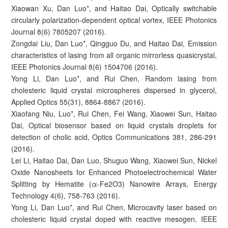
Xiaowan Xu, Dan Luo*, and Haitao Dai, Optically switchable
circularly polarization-dependent optical vortex, IEEE Photonics
Journal 8(6) 7805207 (2016).
Zongdai Liu, Dan Luo*, Qingguo Du, and Haitao Dai, Emission
characteristics of lasing from all organic mirrorless quasicrystal,
IEEE Photonics Journal 8(6) 1504706 (2016).
Yong Li, Dan Luo*, and Rui Chen, Random lasing from
cholesteric liquid crystal microspheres dispersed in glycerol,
Applied Optics 55(31), 8864-8867 (2016).
Xiaofang Niu, Luo*, Rui Chen, Fei Wang, Xiaowei Sun, Haitao
Dai, Optical biosensor based on liquid crystals droplets for
detection of cholic acid, Optics Communications 381, 286-291
(2016).
Lei Li, Haitao Dai, Dan Luo, Shuguo Wang, Xiaowei Sun, Nickel
Oxide Nanosheets for Enhanced Photoelectrochemical Water
Splitting by Hematite (α-Fe2O3) Nanowire Arrays, Energy
Technology 4(6), 758-763 (2016).
Yong Li, Dan Luo*, and Rui Chen, Microcavity laser based on
cholesteric liquid crystal doped with reactive mesogen, IEEE