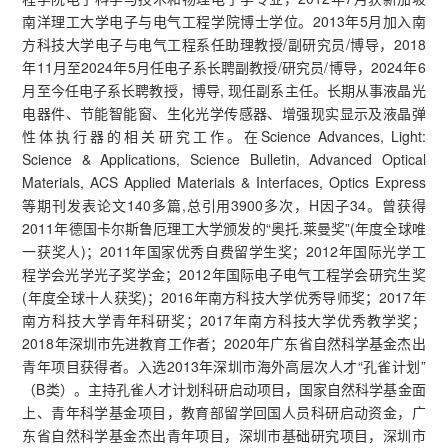
南洋理工大学电子与电气工程学院博士学位。2013年5月加入南
方科技大学电子与电气工程系任助理教授/副研究员/博导，2018
年11月至2024年5月任电子系长聘副教授/研究员/博导，2024年6
月至今任电子系长聘教授，博导, 现任副系主任。长期从事液晶光
电器件、节能智能窗、生化光学传感器、增强现实显示及液晶弹
性体执行器的相关研究工作。在Science Advances, Light:
Science & Applications, Science Bulletin, Advanced Optical
Materials, ACS Applied Materials & Interfaces, Optics Express
等期刊发表论文140多篇,总引用3900多次，H因子34。曾获得
2011年德国卡尔斯鲁厄理工大学颁发的“奥托.莱曼奖”(年度全球唯
一获奖人)；2011年国家优秀自费留学生奖；2012年国际光学工
程学会光学光子奖学金；2012年国际电子电气工程学会研究生奖
(年度全球十人获奖)；2016年南方科技大学优秀导师奖；2017年
南方科技大学青年科研奖；2017年南方科技大学优秀教学奖；
2018年深圳市先进教育工作者；2020年广东省自然科学基金杰出
青年项目获得者。入选2013年深圳市海外高层次人才“孔雀计划”
（B类）。主持孔雀人才计划科研启动项目，国家自然科学基金面
上、青年科学基金项目，教育部留学回国人员科研启动资金，广
东省自然科学基金杰出青年项目，深圳市基础研究项目，深圳市