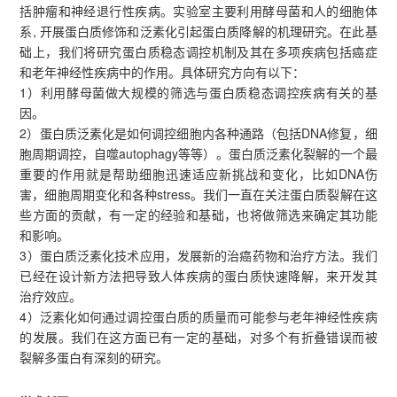
括肿瘤和神经退行性疾病。实验室主要利用酵母菌和人的细胞体
系, 开展蛋白质修饰和泛素化引起蛋白质降解的机理研究。在此基
础上，我们将研究蛋白质稳态调控机制及其在多项疾病包括癌症
和老年神经性疾病中的作用。具体研究方向有以下：
1）利用酵母菌做大规模的筛选与蛋白质稳态调控疾病有关的基
因。
2）蛋白质泛素化是如何调控细胞内各种通路（包括DNA修复，细
胞周期调控，自噬autophagy等等）。蛋白质泛素化裂解的一个最
重要的作用就是帮助细胞迅速适应新挑战和变化，比如DNA伤
害，细胞周期变化和各种stress。我们一直在关注蛋白质裂解在这
些方面的贡献，有一定的经验和基础，也将做筛选来确定其功能
和影响。
3）蛋白质泛素化技术应用，发展新的治癌药物和治疗方法。我们
已经在设计新方法把导致人体疾病的蛋白质快速降解，来开发其
治疗效应。
4）泛素化如何通过调控蛋白质的质量而可能参与老年神经性疾病
的发展。我们在这方面已有一定的基础，对多个有折叠错误而被
裂解多蛋白有深刻的研究。