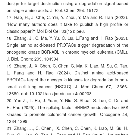
design for target destruction using a degradation signal based
on single amino acids. J. Biol. Chem 294: 15172
17. Rao, H., J. Che, C. Yin, Y. Zhou, Y. Ma and R. Tian (2022).
"How many authors does it take to publish a high profile or
classic paper?" Mol Biol Cell 33(12): pe6.
18. Zhang, J., C. Ma, Y. Yu, C. Liu, L.Fang and H. Rao (2023).
Single amino acid-based PROTACs trigger degradation of the
oncogenic kinase BCR-ABL in chronic myeloid leukemia (CML).
J. Biol. Chem: 299, 104994
19. Zhang, J., X. Chen, C. Chen, C. Ma, K. Liao, M. Su, C. Tan,
L. Fang and H. Rao (2024). Distinct amino acid-based
PROTACs target the oncogenic kinases for degradation in non-
small cell lung cancer (NSCLC). J. Med Chem 67, 13666-
13680. doi: 10.1021/acs.jmedchem.4c00208
20. Yan Z., L. He, J. Yuan, Y. Niu, S. Shuai, S. Luo, C. Du and
H. Rao (2025). The splicing factor SRRM2 modulates two S6K
kinases to promote colorectal cancer growth. Oncogene 44,
1284-1299.
21. Zhang, J., C. Chen，X. Chen, C. Chen, K. Liao, M. Su, H.
Sun, C., Hou, C. Tan, L. Fang and H. Rao (2025). Linker-free