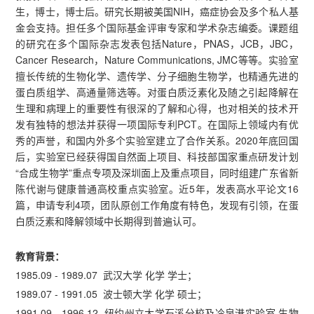
生，博士，博士后。研究长期被美国NIH，癌症协会及多个私人基
金会支持。担任多个国际基金评审专家和学术杂志编委。课题组
的研究在多个国际杂志发表包括Nature，PNAS，JCB，JBC，
Cancer Research，Nature Communications, JMC等等。实验室
擅长传统的生物化学、遗传学、分子细胞生物学，也精通先进的
蛋白质组学、高通量筛选等。对蛋白质泛素化及随之引起降解在
生理和病理上的重要性有很深的了解和心得，也对相关的技术开
发有独特的想法并获得一项国际专利PCT。在国际上领域内有优
秀的声誉，和国内外多个实验室建立了合作关系。2020年底回国
后，实验室已经获得国自然面上项目、科技部国家重点研发计划
“合成生物学”重点专项及深圳面上及重点项目，同时组建广东省新
陈代谢与健康普通高校重点实验室。近5年，发表高水平论文16
篇，申请专利4项，团队原创工作角度有特色，发现有引领，在蛋
白质泛素和降解领域中长期得到普遍认可。
教育背景：
1985.09 - 1989.07 武汉大学 化学 学士；
1989.07 - 1991.05 波士顿大学 化学 硕士；
1991.09 - 1996.12 纽约州立大学石溪分校及冷泉港实验室 生物