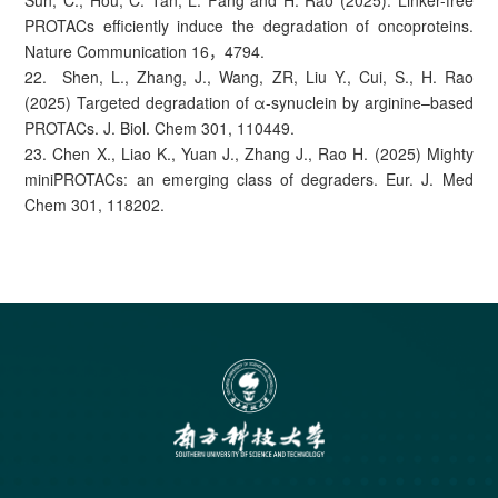
PROTACs efficiently induce the degradation of oncoproteins.
Nature Communication 16，4794.
22. Shen, L., Zhang, J., Wang, ZR, Liu Y., Cui, S., H. Rao
(2025) Targeted degradation of α-synuclein by arginine–based
PROTACs. J. Biol. Chem 301, 110449.
23. Chen X., Liao K., Yuan J., Zhang J., Rao H. (2025) Mighty
miniPROTACs: an emerging class of degraders. Eur. J. Med
Chem 301, 118202.