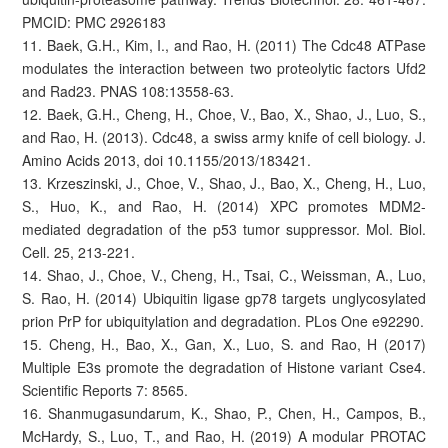
PMCID: PMC 2926183
11. Baek, G.H., Kim, I., and Rao, H. (2011) The Cdc48 ATPase
modulates the interaction between two proteolytic factors Ufd2
and Rad23. PNAS 108:13558-63.
12. Baek, G.H., Cheng, H., Choe, V., Bao, X., Shao, J., Luo, S.,
and Rao, H. (2013). Cdc48, a swiss army knife of cell biology. J.
Amino Acids 2013, doi 10.1155/2013/183421.
13. Krzeszinski, J., Choe, V., Shao, J., Bao, X., Cheng, H., Luo,
S., Huo, K., and Rao, H. (2014) XPC promotes MDM2-
mediated degradation of the p53 tumor suppressor. Mol. Biol.
Cell. 25, 213-221.
14. Shao, J., Choe, V., Cheng, H., Tsai, C., Weissman, A., Luo,
S. Rao, H. (2014) Ubiquitin ligase gp78 targets unglycosylated
prion PrP for ubiquitylation and degradation. PLos One e92290.
15. Cheng, H., Bao, X., Gan, X., Luo, S. and Rao, H (2017)
Multiple E3s promote the degradation of Histone variant Cse4.
Scientific Reports 7: 8565.
16. Shanmugasundarum, K., Shao, P., Chen, H., Campos, B.,
McHardy, S., Luo, T., and Rao, H. (2019) A modular PROTAC