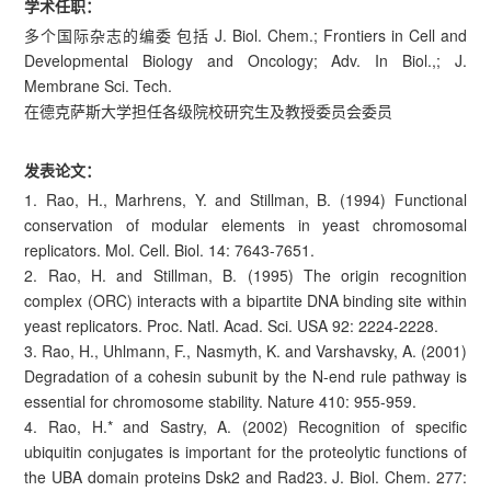
学术任职：
多个国际杂志的编委 包括 J. Biol. Chem.; Frontiers in Cell and
Developmental Biology and Oncology; Adv. In Biol.,; J.
Membrane Sci. Tech.
在德克萨斯大学担任各级院校研究生及教授委员会委员
发表论文：
1. Rao, H., Marhrens, Y. and Stillman, B. (1994) Functional
conservation of modular elements in yeast chromosomal
replicators. Mol. Cell. Biol. 14: 7643-7651.
2. Rao, H. and Stillman, B. (1995) The origin recognition
complex (ORC) interacts with a bipartite DNA binding site within
yeast replicators. Proc. Natl. Acad. Sci. USA 92: 2224-2228.
3. Rao, H., Uhlmann, F., Nasmyth, K. and Varshavsky, A. (2001)
Degradation of a cohesin subunit by the N-end rule pathway is
essential for chromosome stability. Nature 410: 955-959.
4. Rao, H.* and Sastry, A. (2002) Recognition of specific
ubiquitin conjugates is important for the proteolytic functions of
the UBA domain proteins Dsk2 and Rad23. J. Biol. Chem. 277: