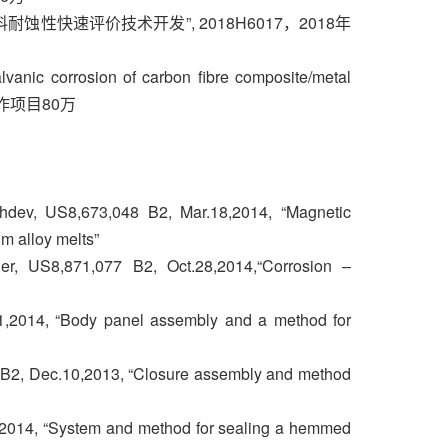
性快速评价技术开发”, 2018H6017，2018年
sion of carbon fibre composite/metal
际合作项目80万
hdev, US8,673,048 B2, Mar.18,2014, “Magnetic
m alloy melts”
r, US8,871,077 B2, Oct.28,2014,“Corrosion –
1,2014, “Body panel assembly and a method for
 B2, Dec.10,2013, “Closure assembly and method
2014, “System and method for sealing a hemmed