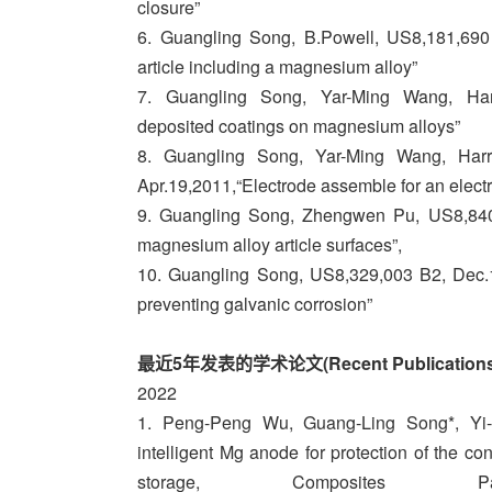
closure”
6. Guangling Song, B.Powell, US8,181,690
article including a magnesium alloy”
7. Guangling Song, Yar-Ming Wang, Har
deposited coatings on magnesium alloys”
8. Guangling Song, Yar-Ming Wang, Har
Apr.19,2011,“Electrode assemble for an elect
9. Guangling Song, Zhengwen Pu, US8,840,
magnesium alloy article surfaces”,
10. Guangling Song, US8,329,003 B2, Dec.
preventing galvanic corrosion”
最近5年发表的学术论文(Recent Publications
2022
1. Peng-Peng Wu, Guang-Ling Song*, Yi
intelligent Mg anode for protection of the co
storage, Composit