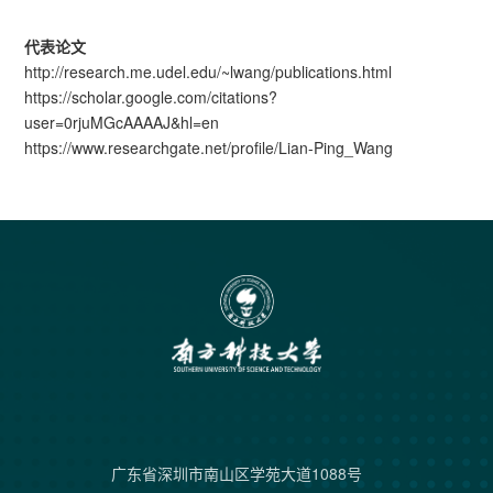
代表论文
http://research.me.udel.edu/~lwang/publications.html
https://scholar.google.com/citations?
user=0rjuMGcAAAAJ&hl=en
https://www.researchgate.net/profile/Lian-Ping_Wang
广东省深圳市南山区学苑大道1088号